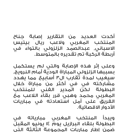
أكدت العديد من التقارير إصابة جناح
المنتخب المغربي ولاعب ريال بيتيس
الاسباني, عبدالصمد الزلزولي بالتواء في
أربطة الركبة تم تقديره بالمتوسط.
وعلى إثر هذه الإصابة والتي لم يستكمل
بسببها الزلزولي المباراة الودية أمام النرويج,
سيغيب لمدة تقارب ال3 أسابيع مما يهدد
مشاركته في في أكثر من مباراة خلال
البطولة لكن المدير الفني للمنتخب
المغربي محمد وهبي قرر بقاء اللاعب مع
الفريق على أمل استعادته في مباريات
الأدوار الاقصائية.
ويبدأ المنتخب المغربي مبارياته في
البطولة بلقاء البرازيل يوم 14 يونيو المقبل
ضمن إطار مباريات المجموعة الثالثة التي