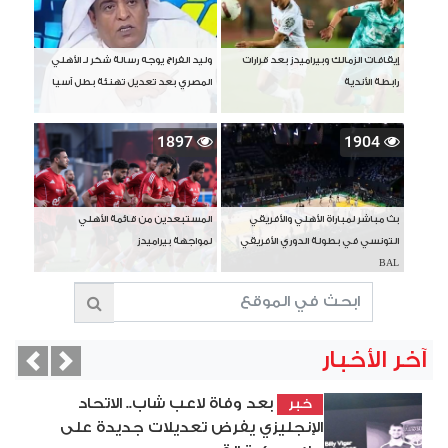
إيقافات الزمالك وبيراميدز بعد قرارات
وليد الفراج يوجه رسالة شكر لـ الأهلي
رابطة الأندية
المصري بعد تعديل تهنئة بطل آسيا
1897
1904
بث مباشر لمباراة الأهلي والأفريقي
المستبعدين من قائمة الأهلي
التونسي في بطولة الدوري الأفريقي
لمواجهة بيراميدز
BAL
آخر الأخبار
vious
Next
بعد وفاة لاعب شاب.. الاتحاد
خبر
الإنجليزي يفرض تعديلات جديدة على