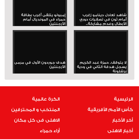
شاهد تعادل دينامو زغرب
إمبولو يتلقى أغرب بطاقة
أمام ثون في تصفيات دوري
حمراء في المونديال أمام
الأبطال وعدم مشاركة...
الأرجنتين
لا يتوقف.. حمزة عبد الكريم
هدف جوردون الأول في مرمى
يسجل هدفه الثاني في ودية
الأرجنتين
برشلونة
الرئيسية
الكرة عالمية
كأس الأمم الأفريقية
المنتخب و المحترفين
أخر الأخبار
الاهلى فى كل مكان
أخبار الاهلى
أراء حمراء