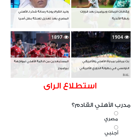
إيقافات الزمالك وبيراميدز بعد قرارات
وليد الفراج يوجه رسالة شكر لـ الأهلي
رابطة الأندية
المصري بعد تعديل تهنئة بطل آسيا
1897
1904
بث مباشر لمباراة الأهلي والأفريقي
المستبعدين من قائمة الأهلي لمواجهة
التونسي في بطولة الدوري الأفريقي
بيراميدز
BAL
استطلاع الراى
مدرب الأهلي القادم؟
مصري
أجنبي