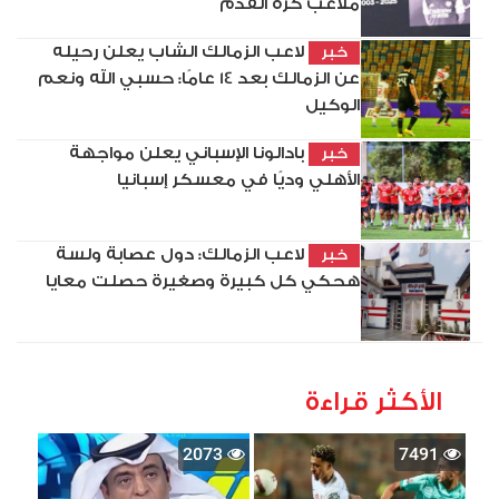
ملاعب كرة القدم
لاعب الزمالك الشاب يعلن رحيله
خبر
عن الزمالك بعد 14 عامًا: حسبي الله ونعم
الوكيل
بادالونا الإسباني يعلن مواجهة
خبر
الأهلي وديًا في معسكر إسبانيا
لاعب الزمالك: دول عصابة ولسة
خبر
هحكي كل كبيرة وصغيرة حصلت معايا
الأكثر قراءة
2073
7491