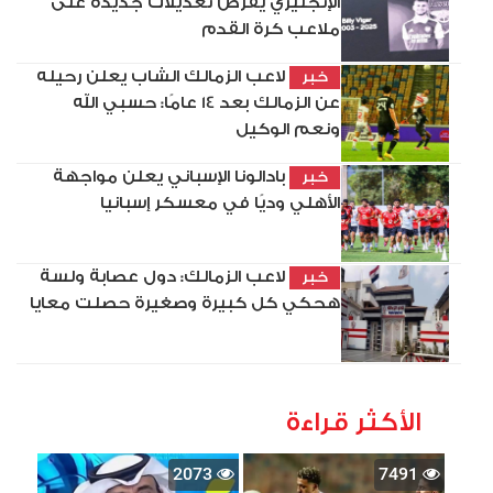
الإنجليزي يفرض تعديلات جديدة على
ملاعب كرة القدم
لاعب الزمالك الشاب يعلن رحيله
خبر
عن الزمالك بعد 14 عامًا: حسبي الله
ونعم الوكيل
بادالونا الإسباني يعلن مواجهة
خبر
الأهلي وديًا في معسكر إسبانيا
لاعب الزمالك: دول عصابة ولسة
خبر
هحكي كل كبيرة وصغيرة حصلت معايا
الأكثر قراءة
2073
7491