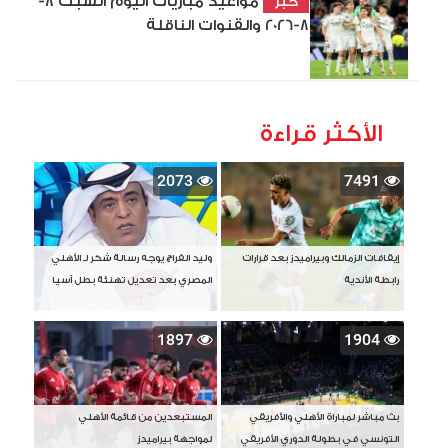
مواعيد مباريات اليوم السبت 8-
خبر
8-2026 والقنوات الناقلة
الأكثر قراءة
2073
7491
إيقافات الزمالك وبيراميدز بعد قرارات
وليد الفراج يوجه رسالة شكر لـ الأهلي
رابطة الأندية
المصري بعد تعديل تهنئة بطل آسيا
1897
1904
بث مباشر لمباراة الأهلي والأفريقي
المستبعدين من قائمة الأهلي
التونسي في بطولة الدوري الأفريقي
لمواجهة بيراميدز