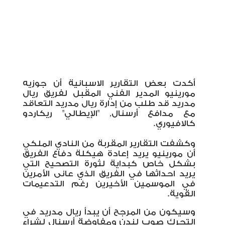
أكدت بعض التقارير الاسبانية أن جوزيه
مورينيو المدير الفني المقبل لفريق ريال
مدريد قد طلب من إدارة ريال مدريد التعاقد
مع مدافع أرسنال, "الإيطالي" ريكاردو
كالافيوري.
وكشفت التقارير المقربة من النادي الملكي
أن مورينيو يريد إعادة هيكلة دفاع الفريق
بشكل خاص كبداية لثورة التصحيح التي
يريد احداثها في الفريق الذي عانى الأمرين
في الموسمين الأخيرين رغم التدعيمات
القوية.
وسيكون من المرجح أن يبدأ ريال مدريد في
التحرك صوب لندن ومفاوضة أرسنال لشراء