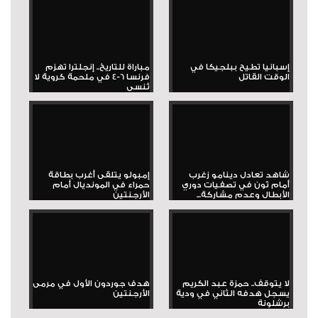
إسبانيا تطيح ببلجيكا في
مباراة للتاريخ.. إنجلترا تهزم
الوقت القاتل
فرنسا 6-4 في ملحمة كروية لا
تُنسى
شاهد تعادل دينامو زغرب
إمبولو يتلقى أغرب بطاقة
أمام ثون في تصفيات دوري
حمراء في المونديال أمام
الأبطال وعدم مشاركة...
الأرجنتين
لا يتوقف.. حمزة عبد الكريم
هدف جوردون الأول في مرمى
يسجل هدفه الثاني في ودية
الأرجنتين
برشلونة