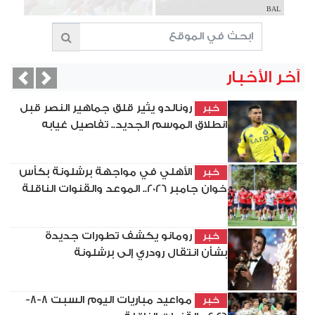
BAL
آخر الأخبار
vious
Next
رونالدو يثير قلق جماهير النصر قبل
خبر
انطلاق الموسم الجديد.. تفاصيل غيابه
الأهلي في مواجهة برشلونة بكأس
خبر
خوان جامبر 2026.. الموعد والقنوات الناقلة
رومانو يكشف تطورات جديدة
خبر
بشأن انتقال رودري إلى برشلونة
مواعيد مباريات اليوم السبت 8-8-
خبر