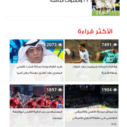
2026 والقنوات الناقلة
الأكثر قراءة
2073
7491
إيقافات الزمالك وبيراميدز بعد قرارات
وليد الفراج يوجه رسالة شكر لـ الأهلي
رابطة الأندية
المصري بعد تعديل تهنئة بطل آسيا
1897
1904
بث مباشر لمباراة الأهلي والأفريقي
المستبعدين من قائمة الأهلي لمواجهة
التونسي في بطولة الدوري الأفريقي
بيراميدز
BAL