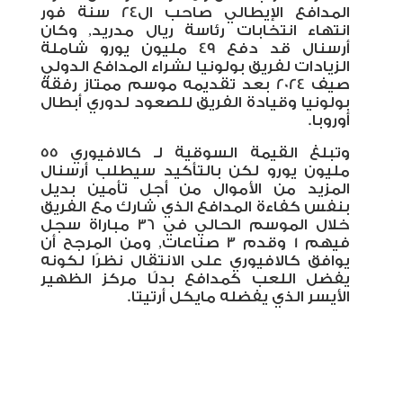
المدافع الإيطالي صاحب ال24 سنة فور
انتهاء انتخابات رئاسة ريال مدريد, وكان
أرسنال قد دفع 49 مليون يورو شاملة
الزيادات لفريق بولونيا لشراء المدافع الدولي
صيف 2024 بعد تقديمه موسم ممتاز رفقة
بولونيا وقيادة الفريق للصعود لدوري أبطال
أوروبا.
وتبلغ القيمة السوقية لـ كالافيوري 55
مليون يورو لكن بالتأكيد سيطلب أرسنال
المزيد من الأموال من أجل تأمين بديل
بنفس كفاءة المدافع الذي شارك مع الفريق
خلال الموسم الحالي في 36 مباراة سجل
فيهم 1 وقدم 3 صناعات, ومن المرجح أن
يوافق كالافيوري على الانتقال نظرًا لكونه
يفضل اللعب كمدافع بدلًا مركز الظهير
الأيسر الذي يفضله مايكل أرتيتا.