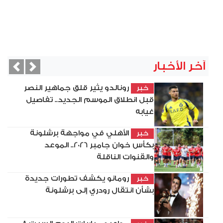
آخر الأخبار
vious
Next
رونالدو يثير قلق جماهير النصر
خبر
قبل انطلاق الموسم الجديد.. تفاصيل
غيابه
الأهلي في مواجهة برشلونة
خبر
بكأس خوان جامبر 2026.. الموعد
والقنوات الناقلة
رومانو يكشف تطورات جديدة
خبر
بشأن انتقال رودري إلى برشلونة