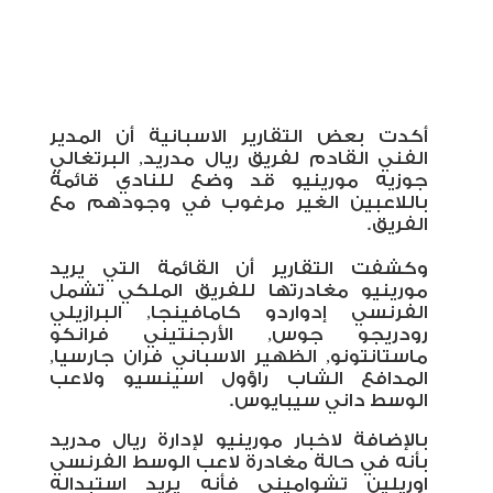
أكدت بعض التقارير الاسبانية أن المدير
الفني القادم لفريق ريال مدريد, البرتغالي
جوزيه مورينيو قد وضع للنادي قائمة
باللاعبين الغير مرغوب في وجودهم مع
الفريق.
وكشفت التقارير أن القائمة التي يريد
مورينيو مغادرتها للفريق الملكي تشمل
الفرنسي إدواردو كامافينجا, البرازيلي
رودريجو جوس, الأرجنتيني فرانكو
ماستانتونو, الظهير الاسباني فران جارسيا,
المدافع الشاب راؤول اسينسيو ولاعب
الوسط داني سيبايوس.
بالإضافة لاخبار مورينيو لإدارة ريال مدريد
بأنه في حالة مغادرة لاعب الوسط الفرنسي
اوريلين تشواميني فأنه يريد استبداله