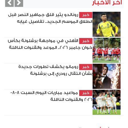
آخر الأخبار
vious
Next
رونالدو يثير قلق جماهير النصر قبل
خبر
انطلاق الموسم الجديد.. تفاصيل غيابه
الأهلي في مواجهة برشلونة بكأس
خبر
خوان جامبر 2026.. الموعد والقنوات الناقلة
رومانو يكشف تطورات جديدة
خبر
بشأن انتقال رودري إلى برشلونة
مواعيد مباريات اليوم السبت 8-8-
خبر
2026 والقنوات الناقلة