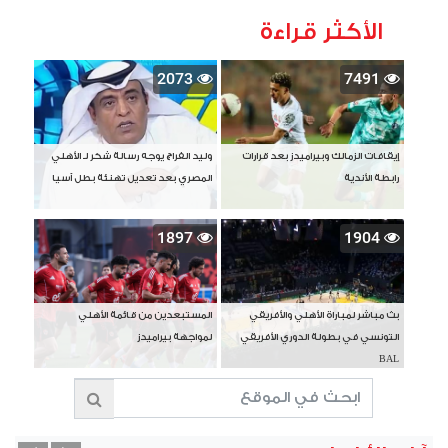
الأكثر قراءة
2073
7491
إيقافات الزمالك وبيراميدز بعد قرارات
وليد الفراج يوجه رسالة شكر لـ الأهلي
رابطة الأندية
المصري بعد تعديل تهنئة بطل آسيا
1897
1904
بث مباشر لمباراة الأهلي والأفريقي
المستبعدين من قائمة الأهلي
التونسي في بطولة الدوري الأفريقي
لمواجهة بيراميدز
BAL