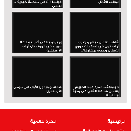
الوقت القاتل
فرنسا 6-4 في ملحمة كروية لا
تُنسى
شاهد تعادل دينامو زغرب
إمبولو يتلقى أغرب بطاقة
أمام ثون في تصفيات دوري
حمراء في المونديال أمام
الأبطال وعدم مشاركة...
الأرجنتين
لا يتوقف.. حمزة عبد الكريم
هدف جوردون الأول في مرمى
يسجل هدفه الثاني في ودية
الأرجنتين
برشلونة
الرئيسية
الكرة عالمية