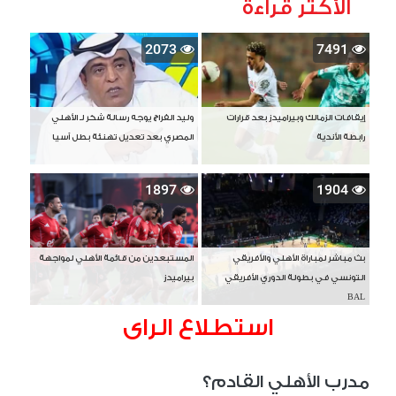
الأكثر قراءة
2073
7491
إيقافات الزمالك وبيراميدز بعد قرارات
وليد الفراج يوجه رسالة شكر لـ الأهلي
رابطة الأندية
المصري بعد تعديل تهنئة بطل آسيا
1897
1904
بث مباشر لمباراة الأهلي والأفريقي
المستبعدين من قائمة الأهلي لمواجهة
التونسي في بطولة الدوري الأفريقي
بيراميدز
BAL
استطلاع الراى
مدرب الأهلي القادم؟