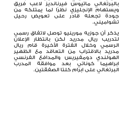
بالبرتغالي ماتيوس فيرنانديز لاعب فريق
ويستهام الإنجليزي نظرًا لما يمتلكه من
جودة تجعله قادر على تعويض رحيل
تشواميني.
يذكر أن جوزيه مورينيو توصل لاتفاق رسمي
لتدريب ريال مدريد لكن بانتظار الإعلان
الرسمي وخلال الفترة الأخيرة قام ريال
مدريد بالاقتراب من التعاقد مع الظهير
الهولندي دومفيريس والمدافع الفرنسي
ابراهيما كوناتي بعد موافقة المدرب
البرتغالي على ابرام كلتا الصفقتين.