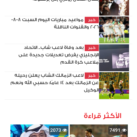
مواعيد مباريات اليوم السبت 8-8-
خبر
2026 والقنوات الناقلة
بعد وفاة لاعب شاب.. الاتحاد
خبر
الإنجليزي يفرض تعديلات جديدة على
ملاعب كرة القدم
لاعب الزمالك الشاب يعلن رحيله
خبر
عن الزمالك بعد 14 عامًا: حسبي الله ونعم
الوكيل
الأكثر قراءة
2073
7491