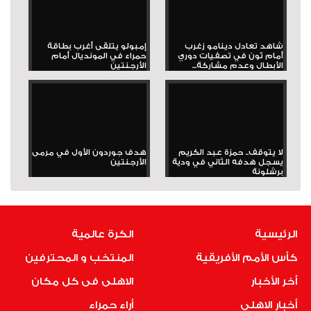
شاهد تعادل دينامو زغرب
إمبولو يتلقى أغرب بطاقة
أمام ثون في تصفيات دوري
حمراء في المونديال أمام
الأبطال وعدم مشاركة...
الأرجنتين
لا يتوقف.. حمزة عبد الكريم
هدف جوردون الأول في مرمى
يسجل هدفه الثاني في ودية
الأرجنتين
برشلونة
الرئيسية
الكرة عالمية
كأس الأمم الأفريقية
المنتخب و المحترفين
أخر الأخبار
الاهلى فى كل مكان
أخبار الاهلى
أراء حمراء