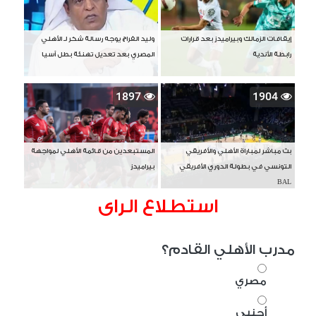
إيقافات الزمالك وبيراميدز بعد قرارات
وليد الفراج يوجه رسالة شكر لـ الأهلي
رابطة الأندية
المصري بعد تعديل تهنئة بطل آسيا
1897
1904
بث مباشر لمباراة الأهلي والأفريقي
المستبعدين من قائمة الأهلي لمواجهة
التونسي في بطولة الدوري الأفريقي
بيراميدز
BAL
استطلاع الراى
مدرب الأهلي القادم؟
مصري
أجنبي