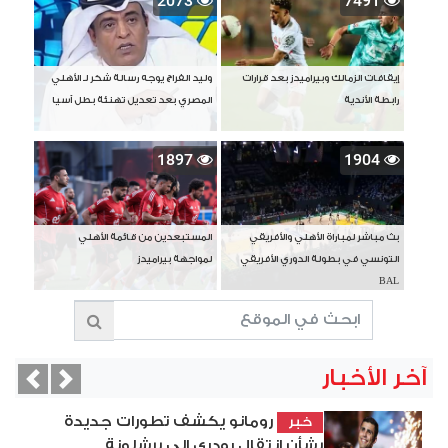
2073
7491
إيقافات الزمالك وبيراميدز بعد قرارات
وليد الفراج يوجه رسالة شكر لـ الأهلي
رابطة الأندية
المصري بعد تعديل تهنئة بطل آسيا
1897
1904
بث مباشر لمباراة الأهلي والأفريقي
المستبعدين من قائمة الأهلي
التونسي في بطولة الدوري الأفريقي
لمواجهة بيراميدز
BAL
آخر الأخبار
vious
Next
رومانو يكشف تطورات جديدة
خبر
بشأن انتقال رودري إلى برشلونة