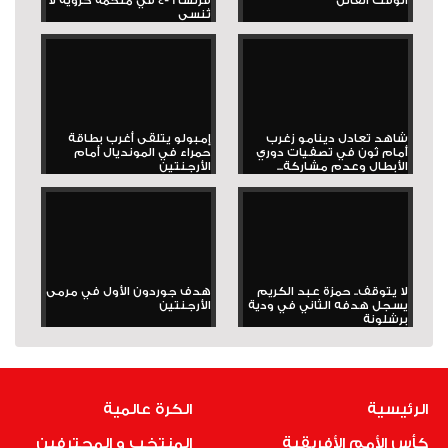
الوقت القاتل
فرنسا 6-4 في ملحمة كروية لا
تُنسى
شاهد تعادل دينامو زغرب
إمبولو يتلقى أغرب بطاقة
أمام ثون في تصفيات دوري
حمراء في المونديال أمام
الأبطال وعدم مشاركة...
الأرجنتين
لا يتوقف.. حمزة عبد الكريم
هدف جوردون الأول في مرمى
يسجل هدفه الثاني في ودية
الأرجنتين
برشلونة
الرئيسية
الكرة عالمية
كأس الأمم الأفريقية
المنتخب و المحترفين