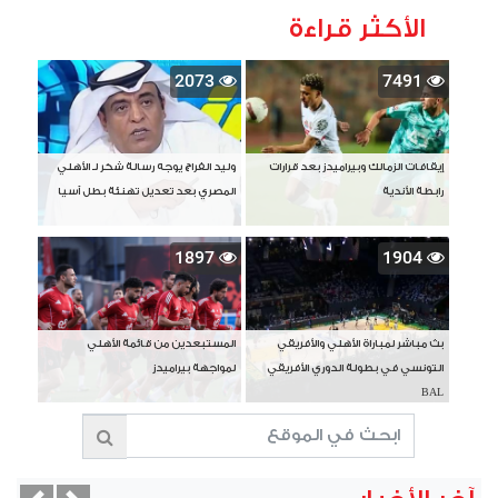
الأكثر قراءة
2073
7491
إيقافات الزمالك وبيراميدز بعد قرارات
وليد الفراج يوجه رسالة شكر لـ الأهلي
رابطة الأندية
المصري بعد تعديل تهنئة بطل آسيا
1897
1904
بث مباشر لمباراة الأهلي والأفريقي
المستبعدين من قائمة الأهلي
التونسي في بطولة الدوري الأفريقي
لمواجهة بيراميدز
BAL