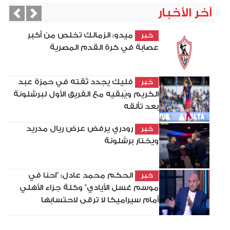
آخر الأخبار
vious
Next
ميدو: الزمالك تخلص من أكبر
خبر
عصابة في كرة القدم المصرية
فليك يجدد ثقته في حمزة عبد
خبر
الكريم ويُبقيه مع الفريق الأول لبرشلونة
بعد تألقه
رودري يرفض عرض ريال مدريد
خبر
ويختار برشلونة
الحكم محمد عادل: "احنا في
خبر
موسم غسل الأيادي" وكلة جزاء الأهلي
أمام سيراميكا لا ترقى لاحتسابها