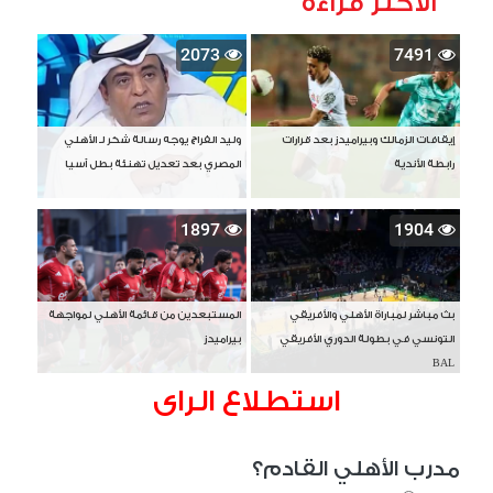
الأكثر قراءة
2073
7491
إيقافات الزمالك وبيراميدز بعد قرارات
وليد الفراج يوجه رسالة شكر لـ الأهلي
رابطة الأندية
المصري بعد تعديل تهنئة بطل آسيا
1897
1904
بث مباشر لمباراة الأهلي والأفريقي
المستبعدين من قائمة الأهلي لمواجهة
التونسي في بطولة الدوري الأفريقي
بيراميدز
BAL
استطلاع الراى
مدرب الأهلي القادم؟