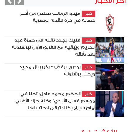
آخر الأخبار
vious
Next
ميدو: الزمالك تخلص من أكبر
خبر
عصابة في كرة القدم المصرية
فليك يجدد ثقته في حمزة عبد
خبر
الكريم ويُبقيه مع الفريق الأول لبرشلونة
بعد تألقه
رودري يرفض عرض ريال مدريد
خبر
ويختار برشلونة
الحكم محمد عادل: "احنا في
خبر
موسم غسل الأيادي" وكلة جزاء الأهلي
أمام سيراميكا لا ترقى لاحتسابها