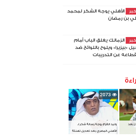
الأهلي يوجه الشكر لمحمد
بر
ي بن رمضان
الزمالك يغلق الباب أمام
بر
يل «بيزيرا» ويلوح باللوائح ضد
قطاعه عن التدريبات
اءة
2073
دز بعد
وليد الفراج يوجه رسالة شكر لـ
الأهلي المصري بعد تعديل تهنئة