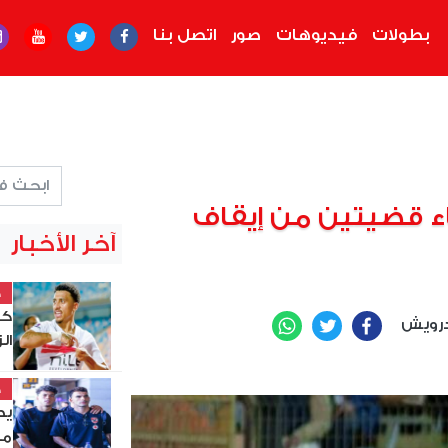
بطولات
فيديوهات
صور
اتصل بنا
اء قضيتين من إيقاف
آخر الأخبار
خ
كو
رويش
WhatsApp
Twitter
Facebook
ال
خ
يص
مي