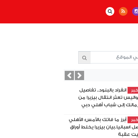
Previous
Next
انفراد بالبنود.. تفاصيل
بر
اليس تعثر انتقال بيزيرا من
زمالك إلى شباب أهلي دبي
أبرز ما فاتك بالأمس: الأهلي
بر
ل اسبانيا..بيان بيزيرا يخلط أوراق
ت عقبة