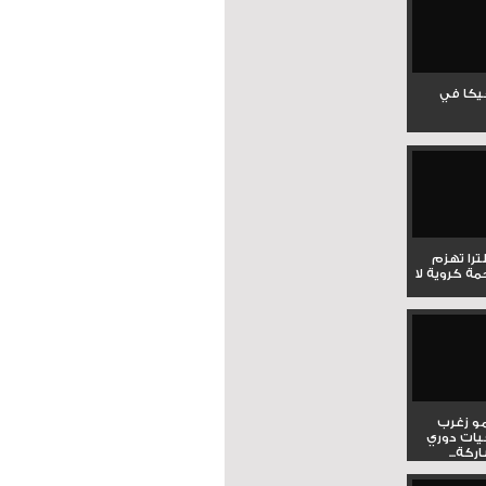
جيكا في
لترا تهزم
ي ملحمة كروية لا
و زغرب
يات دوري
كة...