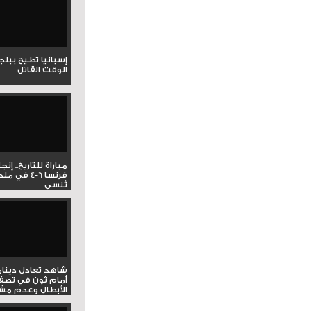
إسبانيا تطيح ببل
الوقت القاتل
مباراة للتاريخ.. إنج
فرنسا 6-4 ف
تُنسى
شاهد تعادل دينام
أمام ثون في تصف
الأبطال وعدم مشار