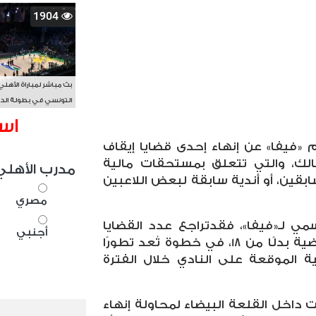
1904
بث مباشر لمباراة الأهلي
التونسي في بطولة الد
الأفريقي BAL
اس
م «فيفا» عن إنهاء إحدى قضايا إيقاف
الك، والتي تتعلق بمستحقات مالية
مدرب الأهلي
بقين، أو أندية سابقة لبعض اللاعبين
مصري
مي لـ«فيفا»، فقد
تراجع عدد القضايا
أجنبي
المقيدة ضد الزمالك ليصبح 17 قضية بدلًا من 18، في خطوة تُعد تطورًا
ية الموقعة على النادي خلال الفترة
داخل القلعة البيضاء لمحاولة إنهاء