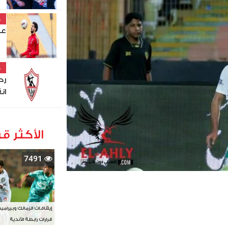
خ
عل
خ
رح
ان
الأكثر قر
7491
إيقافات الزمالك وبيرامي
قرارات رابطة الأندية