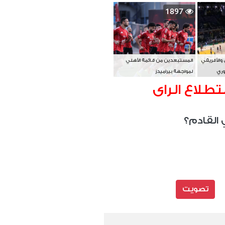
بطل آسيا
1897
 والأفريقي
المستبعدين من قائمة الأهلي
وري
لمواجهة بيراميدز
تطلاع الراى
 القادم؟
تصويت