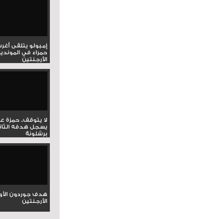
إمبولو يتلقى أغر
حمراء في المونديا
الأرجنتين
لا يتوقف.. حمزة ع
يسجل هدفه الثان
برشلونة
هدف جوردون الأو
الأرجنتين