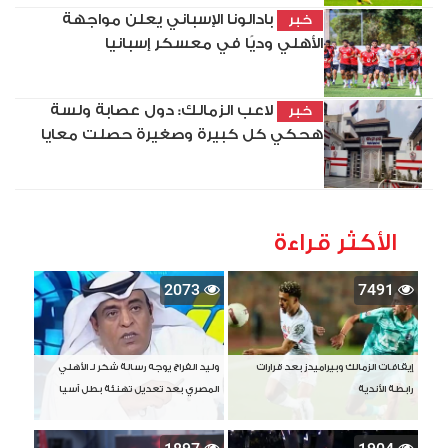
بادالونا الإسباني يعلن مواجهة
خبر
الأهلي وديًا في معسكر إسبانيا
لاعب الزمالك: دول عصابة ولسة
خبر
هحكي كل كبيرة وصغيرة حصلت معايا
الأكثر قراءة
2073
7491
إيقافات الزمالك وبيراميدز بعد قرارات
وليد الفراج يوجه رسالة شكر لـ الأهلي
رابطة الأندية
المصري بعد تعديل تهنئة بطل آسيا