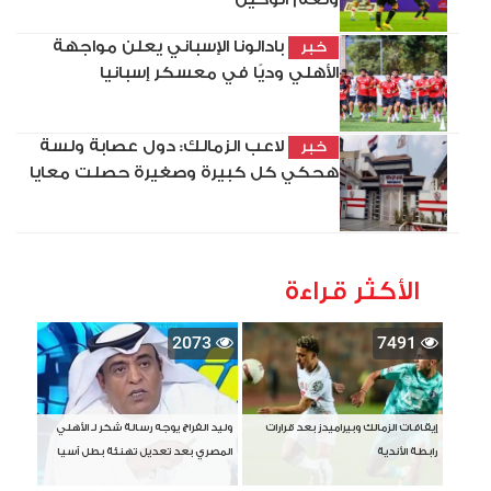
بادالونا الإسباني يعلن مواجهة
خبر
الأهلي وديًا في معسكر إسبانيا
لاعب الزمالك: دول عصابة ولسة
خبر
هحكي كل كبيرة وصغيرة حصلت معايا
الأكثر قراءة
2073
7491
إيقافات الزمالك وبيراميدز بعد قرارات
وليد الفراج يوجه رسالة شكر لـ الأهلي
رابطة الأندية
المصري بعد تعديل تهنئة بطل آسيا