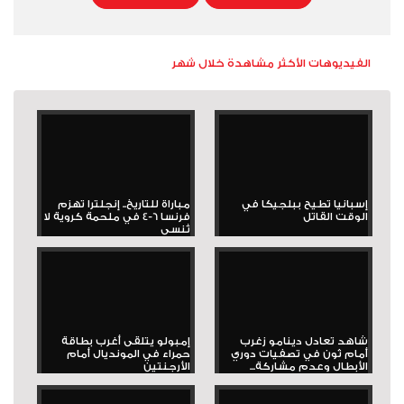
الفيديوهات الأكثر مشاهدة خلال شهر
إسبانيا تطيح ببلجيكا في
مباراة للتاريخ.. إنجلترا تهزم
الوقت القاتل
فرنسا 6-4 في ملحمة كروية لا
تُنسى
شاهد تعادل دينامو زغرب
إمبولو يتلقى أغرب بطاقة
أمام ثون في تصفيات دوري
حمراء في المونديال أمام
الأبطال وعدم مشاركة...
الأرجنتين