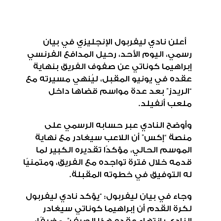
أعلن نادي ليفربول الإنجليزي في بيان
رسمي، اليوم الأحد، رحيل المدافع الفرنسي
إبراهيما كوناتي عن صفوف الفريق بنهاية
عقده في يونيو المقبل، ليُنهي مسيرته مع
“الريدز” بعد عدة مواسم قضاها داخل
ملعب أنفيلد.
وأوضح النادي عبر حسابه الرسمي على
منصة “إكس” أن اللاعب سيغادر مع نهاية
الموسم الحالي، مؤكدًا تقديره الكبير لما
قدمه خلال فترة تواجده مع الفريق، ومتمنيًا
له التوفيق في خطوته المقبلة.
وجاء في بيان ليفربول: “يؤكد نادي ليفربول
لكرة القدم أن إبراهيما كوناتي سيغادر