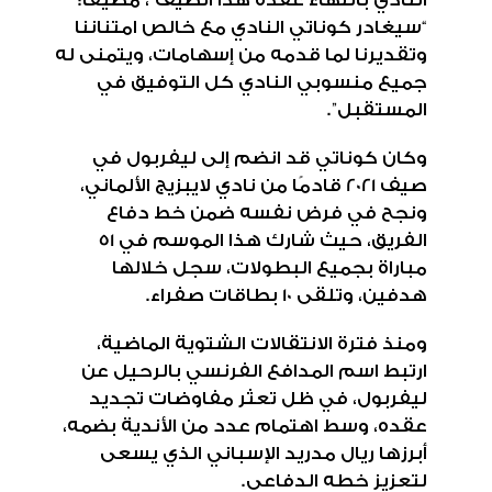
النادي بانتهاء عقده هذا الصيف”، مضيفًا:
“سيغادر كوناتي النادي مع خالص امتناننا
وتقديرنا لما قدمه من إسهامات، ويتمنى له
جميع منسوبي النادي كل التوفيق في
المستقبل”.
وكان كوناتي قد انضم إلى ليفربول في
صيف 2021 قادمًا من نادي لايبزيج الألماني،
ونجح في فرض نفسه ضمن خط دفاع
الفريق، حيث شارك هذا الموسم في 51
مباراة بجميع البطولات، سجل خلالها
هدفين، وتلقى 10 بطاقات صفراء.
ومنذ فترة الانتقالات الشتوية الماضية،
ارتبط اسم المدافع الفرنسي بالرحيل عن
ليفربول، في ظل تعثر مفاوضات تجديد
عقده، وسط اهتمام عدد من الأندية بضمه،
أبرزها ريال مدريد الإسباني الذي يسعى
لتعزيز خطه الدفاعي.