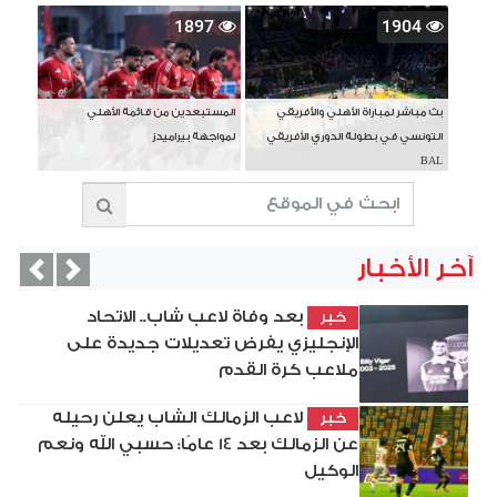
1897
1904
بث مباشر لمباراة الأهلي والأفريقي
المستبعدين من قائمة الأهلي
التونسي في بطولة الدوري الأفريقي
لمواجهة بيراميدز
BAL
آخر الأخبار
vious
Next
بعد وفاة لاعب شاب.. الاتحاد
خبر
الإنجليزي يفرض تعديلات جديدة على
ملاعب كرة القدم
لاعب الزمالك الشاب يعلن رحيله
خبر
عن الزمالك بعد 14 عامًا: حسبي الله ونعم
الوكيل