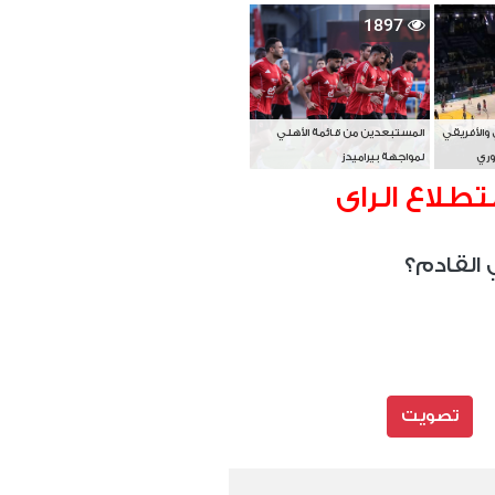
بطل آسيا
1897
 والأفريقي
المستبعدين من قائمة الأهلي
وري
لمواجهة بيراميدز
تطلاع الراى
 القادم؟
تصويت