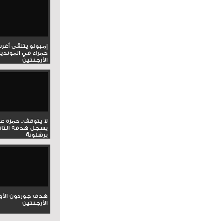
إمبولو يتلقى أغر
حمراء في المونديا
الأرجنتين
لا يتوقف.. حمزة ع
يسجل هدفه الثان
برشلونة
هدف جوردون الأو
الأرجنتين