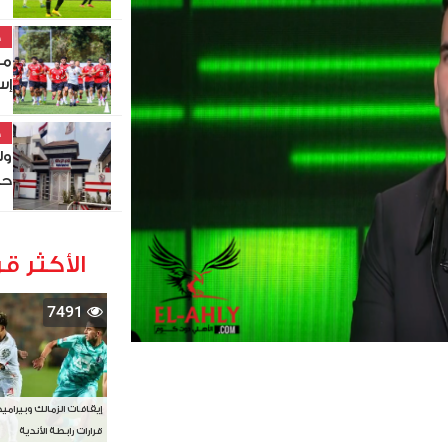
خ
مو
إس
خ
ول
حص
الأكثر قر
7491
إيقافات الزمالك وبيرامي
قرارات رابطة الأندية