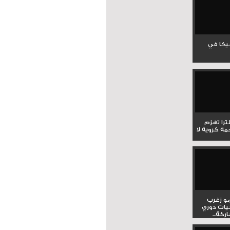
جيكا في
لترا تهزم
ي ملحمة كروية لا
و زغرب
يات دوري
كة...