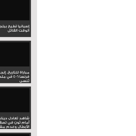
إسبانيا تطيح ببل
الوقت القاتل
مباراة للتاريخ.. إنج
فرنسا 6-4 ف
تُنسى
شاهد تعادل دينام
أمام ثون في تصف
الأبطال وعدم مشار