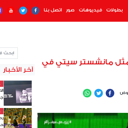
بطولات
فيديوهات
صور
اتصل بنا
ا مثل مانشستر سيتي في
آخر الأخبار
خ
ال
عوض
WhatsApp
Twitter
Facebook
جد
خ
حس