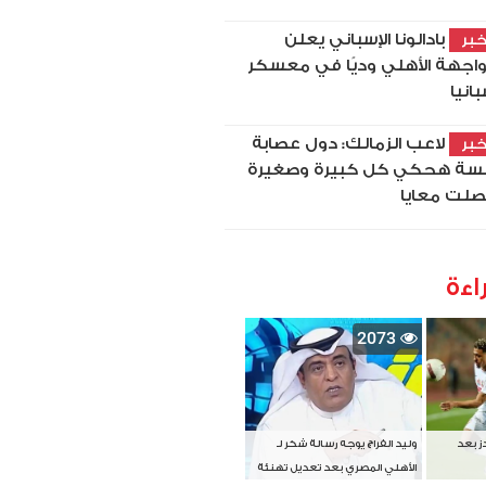
بادالونا الإسباني يعلن
بر
اجهة الأهلي وديًا في معسكر
بانيا
لاعب الزمالك: دول عصابة
بر
سة هحكي كل كبيرة وصغيرة
لت معايا
اءة
2073
دز بعد
وليد الفراج يوجه رسالة شكر لـ
الأهلي المصري بعد تعديل تهنئة