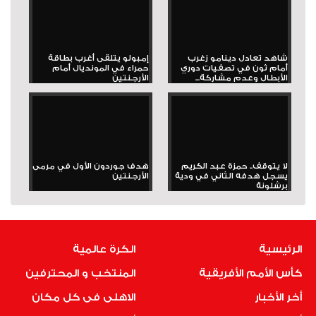
شاهد تعادل دينامو زغرب
إمبولو يتلقى أغرب بطاقة
أمام ثون في تصفيات دوري
حمراء في المونديال أمام
الأبطال وعدم مشاركة...
الأرجنتين
لا يتوقف.. حمزة عبد الكريم
هدف جوردون الأول في مرمى
يسجل هدفه الثاني في ودية
الأرجنتين
برشلونة
الرئيسية
الكرة عالمية
كأس الأمم الأفريقية
المنتخب و المحترفين
أخر الأخبار
الاهلى فى كل مكان