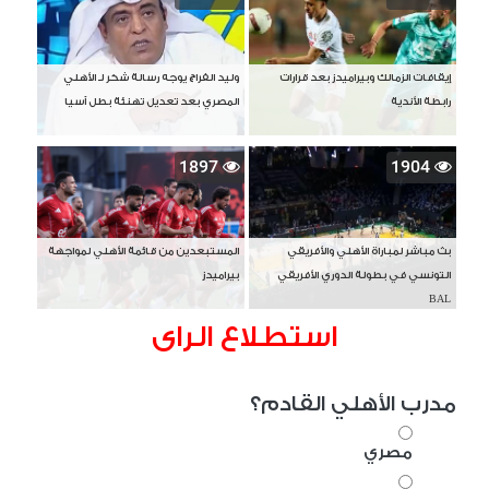
إيقافات الزمالك وبيراميدز بعد قرارات
وليد الفراج يوجه رسالة شكر لـ الأهلي
رابطة الأندية
المصري بعد تعديل تهنئة بطل آسيا
1897
1904
بث مباشر لمباراة الأهلي والأفريقي
المستبعدين من قائمة الأهلي لمواجهة
التونسي في بطولة الدوري الأفريقي
بيراميدز
BAL
استطلاع الراى
مدرب الأهلي القادم؟
مصري