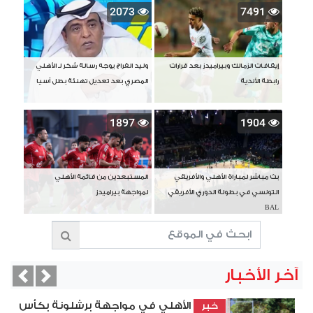
2073
7491
إيقافات الزمالك وبيراميدز بعد قرارات
وليد الفراج يوجه رسالة شكر لـ الأهلي
رابطة الأندية
المصري بعد تعديل تهنئة بطل آسيا
1897
1904
بث مباشر لمباراة الأهلي والأفريقي
المستبعدين من قائمة الأهلي
التونسي في بطولة الدوري الأفريقي
لمواجهة بيراميدز
BAL
آخر الأخبار
vious
Next
الأهلي في مواجهة برشلونة بكأس
خبر