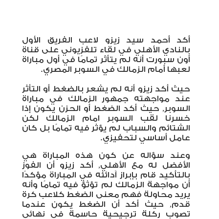
أكد أحمد سيد زيزو لاعب الفريق الأول
بالنادي الأهلي في لقاء تلفزيوني على قناة
أون سبورت أنه لم يتأثر تمامًا في أول مباراة
لعبها أمام الزمالك في السوبر المصري.
حيث أكد زيزو أنه لم يشعر بالضغط أو التأثر
عند مواجهته جمهور الزمالك في مباراة
السوبر, حيث أكد الضغط أو الحزن يكون إذا
خسرنا لقب السوبر امام الزمالك لكن
الشتائم والسباب لم يؤثر فيه تمامًا بل كان
عامل أساسي لتحفيزي.
وعند سؤاله عن كون هذه المباراة هي
الأفضل له مع الأهلي, أكد زيزو أن الفوز
بالتأكيد قام بإبراز آدائئه في المباراة مؤكدًا
أن مواجهة الزمالك لم تؤثؤ فيه تمامًا وأنه
يريد محاولة فهم معنى الضغط كلاعب كرة
قدم, حيث أكد أن الضغط يكون عندما
تصوب ركلة ترجيحية حاسمة في نهائي