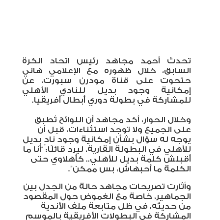
تحدث أحمد مجاهد رئيس اتحاد الكرة
السابق، خلال ظهوره مع الإعلامي هاني
حتحوت على قناة مودرن سبورت، عن
إمكانية وجود بديل للنادي الأهلي
للمشاركة في بطولة دوري أبطال أفريقيا
.
وخلال الحوار، أكد مجاهد أن اللوائح تُطبق
على الجميع ولا توجد استثناءات، قبل أن
يوجه له سؤال بشأن إمكانية وجود نادٍ بديل
للأهلي في البطولة القارية، ليرد قائلًا: “أنا ما
أقبلش كلمة بديل للأهلي.. كأهلاوي حتى
الكلمة ما أحبهاش، بس ممكن
”
.
وأثارت تصريحات مجاهد حالة من الجدل بين
الجماهير، خاصة مع الغموض حول المقصود
من حديثه، في ظل متابعة ملف الأندية
المشاركة في البطولات الأفريقية بالموسم