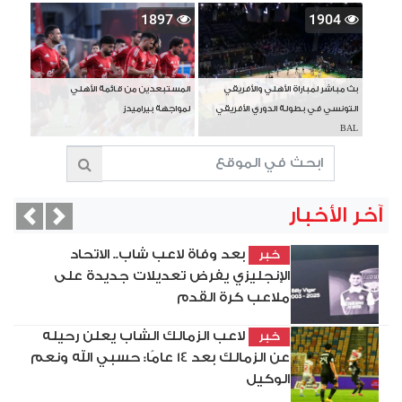
1897
1904
بث مباشر لمباراة الأهلي والأفريقي
المستبعدين من قائمة الأهلي
التونسي في بطولة الدوري الأفريقي
لمواجهة بيراميدز
BAL
آخر الأخبار
vious
Next
بعد وفاة لاعب شاب.. الاتحاد
خبر
الإنجليزي يفرض تعديلات جديدة على
ملاعب كرة القدم
لاعب الزمالك الشاب يعلن رحيله
خبر
عن الزمالك بعد 14 عامًا: حسبي الله ونعم
الوكيل