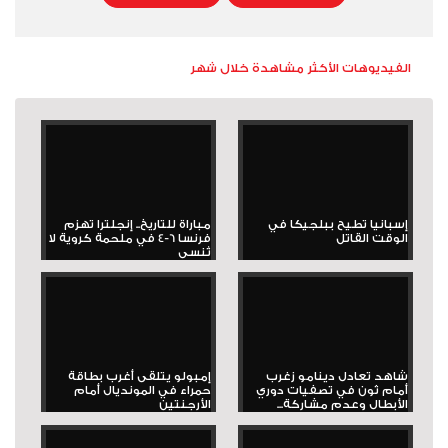
الفيديوهات الأكثر مشاهدة خلال شهر
إسبانيا تطيح ببلجيكا في
مباراة للتاريخ.. إنجلترا تهزم
الوقت القاتل
فرنسا 6-4 في ملحمة كروية لا
تُنسى
شاهد تعادل دينامو زغرب
إمبولو يتلقى أغرب بطاقة
أمام ثون في تصفيات دوري
حمراء في المونديال أمام
الأبطال وعدم مشاركة...
الأرجنتين