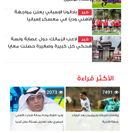
بادالونا الإسباني يعلن مواجهة
خبر
الأهلي وديًا في معسكر إسبانيا
لاعب الزمالك: دول عصابة ولسة
خبر
هحكي كل كبيرة وصغيرة حصلت معايا
الأكثر قراءة
2073
7491
إيقافات الزمالك وبيراميدز بعد قرارات
وليد الفراج يوجه رسالة شكر لـ الأهلي
رابطة الأندية
المصري بعد تعديل تهنئة بطل آسيا