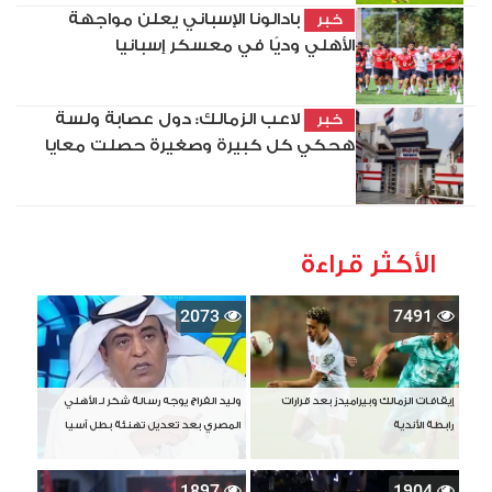
بادالونا الإسباني يعلن مواجهة
خبر
الأهلي وديًا في معسكر إسبانيا
لاعب الزمالك: دول عصابة ولسة
خبر
هحكي كل كبيرة وصغيرة حصلت معايا
الأكثر قراءة
2073
7491
إيقافات الزمالك وبيراميدز بعد قرارات
وليد الفراج يوجه رسالة شكر لـ الأهلي
رابطة الأندية
المصري بعد تعديل تهنئة بطل آسيا
1897
1904