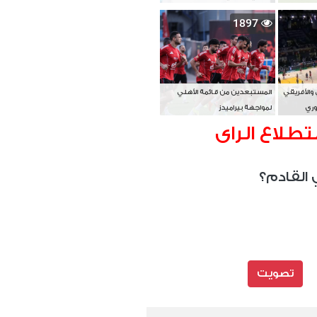
بطل آسيا
1897
 والأفريقي
المستبعدين من قائمة الأهلي
وري
لمواجهة بيراميدز
تطلاع الراى
 القادم؟
تصويت