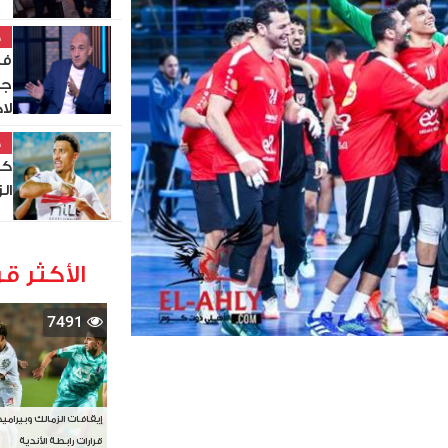
خ
في
جز
لا
خ
كو
ال
الأكثر قر
7491
إيقافات الزمالك وبيرامي
قرارات رابطة الأندية