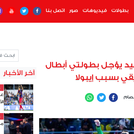
بطولات
فيديوهات
صور
اتصل بنا
اليد يؤجل بطولتي أبطال
آخر الأخبار
قي بسبب إيبولا
خ
عب
صام
WhatsApp
Twitter
Facebook
ال
خ
مد