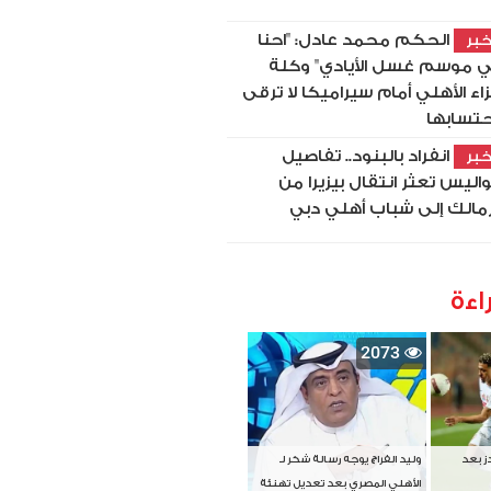
الحكم محمد عادل: "احنا
بر
 موسم غسل الأيادي" وكلة
اء الأهلي أمام سيراميكا لا ترقى
حتسابها
انفراد بالبنود.. تفاصيل
بر
اليس تعثر انتقال بيزيرا من
زمالك إلى شباب أهلي دبي
اءة
2073
دز بعد
وليد الفراج يوجه رسالة شكر لـ
الأهلي المصري بعد تعديل تهنئة