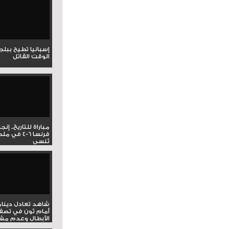
إسبانيا تطيح ببل
الوقت القاتل
مباراة للتاريخ.. إنج
فرنسا 6-4 ف
تُنسى
شاهد تعادل دينام
أمام ثون في تصف
الأبطال وعدم مشار