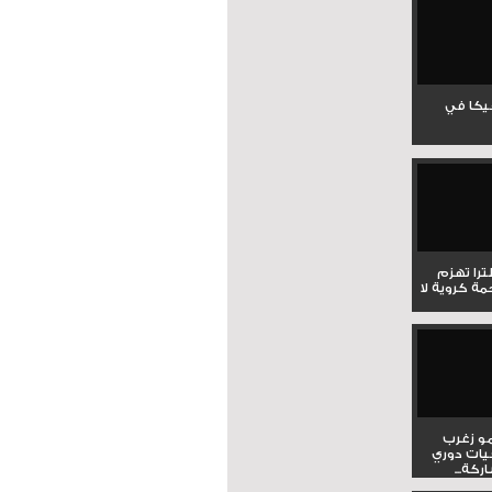
جيكا في
لترا تهزم
ي ملحمة كروية لا
و زغرب
يات دوري
كة...