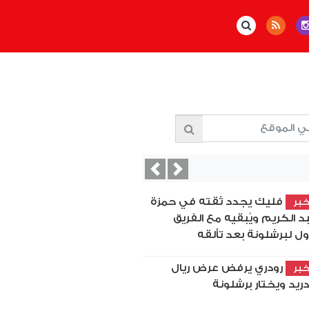
Previous
Next
فليك يجدد ثقته في حمزة
بر
د الكريم ويُبقيه مع الفريق
أول لبرشلونة بعد تألقه
رودري يرفض عرض ريال
بر
ريد ويختار برشلونة