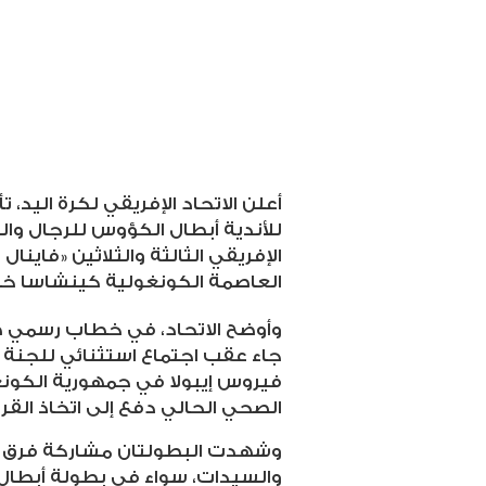
أعلن الاتحاد الإفريقي لكرة اليد، ت
للأندية أبطال الكؤوس للرجال وال
الإفريقي الثالثة والثلاثين «فاينال
العاصمة الكونغولية كينشاسا خلال الفترة من 2 
جاء عقب اجتماع استثنائي للجنة ا
فيروس إيبولا في جمهورية الكونغو
الصحي الحالي دفع إلى اتخاذ القر
وشهدت البطولتان مشاركة فرق ال
والسيدات، سواء في بطولة أبطال 