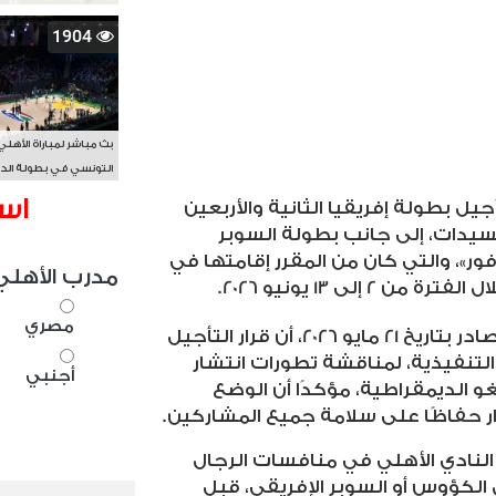
1904
بث مباشر لمباراة الأهلي
التونسي في بطولة الد
الأفريقي BAL
اس
أجيل بطولة إفريقيا الثانية والأربعين
سيدات، إلى جانب بطولة السوبر
 فور»، والتي كان من المقرر إقامتها في
مدرب الأهلي
إلى 13 يونيو 2026
.
مصري
وأوضح الاتحاد، في خطاب رسمي صادر بتاريخ 21 مايو 2026، أن قرار التأجيل
لتنفيذية، لمناقشة تطورات انتشار
أجنبي
 الديمقراطية، مؤكدًا أن الوضع
ار حفاظًا على سلامة جميع المشاركين
.
نادي الأهلي في منافسات الرجال
الكؤوس أو السوبر الإفريقي، قبل