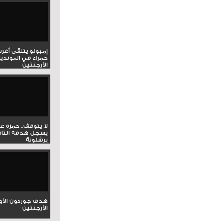
إمبولو يتلقى أغر
حمراء في المونديا
الأرجنتين
لا يتوقف.. حمزة ع
يسجل هدفه الثان
برشلونة
هدف جوردون الأو
الأرجنتين