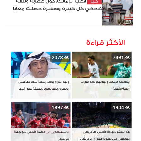
لاعب الزمالك: دول عصابة ولسة
خبر
هحكي كل كبيرة وصغيرة حصلت معايا
الأكثر قراءة
2073
7491
إيقافات الزمالك وبيراميدز بعد قرارات
وليد الفراج يوجه رسالة شكر لـ الأهلي
رابطة الأندية
المصري بعد تعديل تهنئة بطل آسيا
1897
1904
بث مباشر لمباراة الأهلي والأفريقي
المستبعدين من قائمة الأهلي لمواجهة
التونسي في بطولة الدوري الأفريقي
بيراميدز