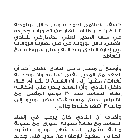
كشف الإعلامي أحمد شوبير خلال برنامجه
“الناظر” عبر قناة النهار عن تطورات جديدة
في ملف المدير الفني الدنماركي للنادي
الأهلي، ياس توروب، في ظل تضارب الروايات
بين إدارة النادي ووكالته بشأن شروط فسخ
التعاقد
.
وأوضح أن مصدرًا داخل النادي الأهلي أكد أن
العقد مع المدير الفني “سليم ولا توجد به
ثغرات”، مشيرًا إلى أن الفسخ لا يثير أي قلق
داخل النادي، وأن العقد ينص على إمكانية
إنهاء التعاقد بعد 30 يونيو المقبل، مع
الالتزام بدفع مستحقات شهر يونيو إلى
جانب 3 أشهر كشرط جزائي
.
وأضاف أن النادي كان يرغب في إنهاء
التعاقد مع نهاية بطولة الدوري، مع تسوية
مالية تشمل راتب شهر يونيو والشرط
الجزائي، تمهيدًا للإعلان عن مدير فني جديد