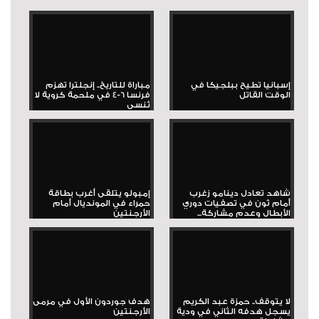
إسبانيا تطيح ببلجيكا في
مباراة للتاريخ.. إنجلترا تهزم
الوقت القاتل
فرنسا 6-4 في ملحمة كروية لا
تُنسى
شاهد تعادل دينامو زغرب
إمبولو يتلقى أغرب بطاقة
أمام ثون في تصفيات دوري
حمراء في المونديال أمام
الأبطال وعدم مشاركة...
الأرجنتين
لا يتوقف.. حمزة عبد الكريم
هدف جوردون الأول في مرمى
يسجل هدفه الثاني في ودية
الأرجنتين