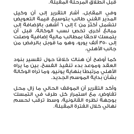
قبل انطلاق المرحلة المقبلة
.
وفي المقابل، أشار التقرير إلى أن وكيل
المدير الفني طالب بتوسيع قيمة التعويض
لتشمل أكثر من 4 إلى 6 أشهر، بالإضافة إلى
مبالغ أخرى تخص نسب الوكالة، قبل أن
يتمسك لاحقًا بمطالب مالية إضافية وصلت
إلى 350 ألف يورو، وهو ما قوبل بالرفض من
جانب الأهلي
.
كما أوضح أن هناك خلافًا حول تفسير بنود
العقد وموعد بدء تنفيذ الفسخ، بين ما يراه
الأهلي مرتبطًا بنهاية يونيو، وما تراه الوكالة
بشأن بداية الموسم الجديد
.
وأكد التقرير أن الموقف الحالي ما زال محل
تفاوض، مع استمرار كل طرف في التمسك
بوجهة نظره القانونية، وسط ترقب لحسم
نهائي خلال الفترة المقبلة
.