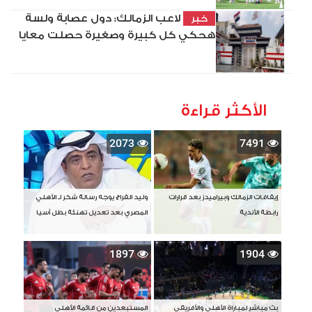
لاعب الزمالك: دول عصابة ولسة
خبر
هحكي كل كبيرة وصغيرة حصلت معايا
الأكثر قراءة
2073
7491
إيقافات الزمالك وبيراميدز بعد قرارات
وليد الفراج يوجه رسالة شكر لـ الأهلي
رابطة الأندية
المصري بعد تعديل تهنئة بطل آسيا
1897
1904
بث مباشر لمباراة الأهلي والأفريقي
المستبعدين من قائمة الأهلي