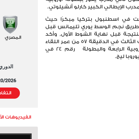
رب الإيطالي الكبير كارلو أنشيلوتي.
يمت في اسطنبول بتركيا مبكرًا حيث
فريق في الدقيقة 40 عن طريق نجم الوسط يوري تليمانس قبل
النتيجة قبل نهاية الشوط الأول, وأكد
المصري
مورجان روجيرز الفوز بإحراز الهدف الثالث في الدقيقة 57 من عمر اللقاء
بية الرابعة والبطولة
رقم 24 في
روبا ليج.
الدوري العا
5/20/2026 التوقيت 
التفا
الفيديوهات ال