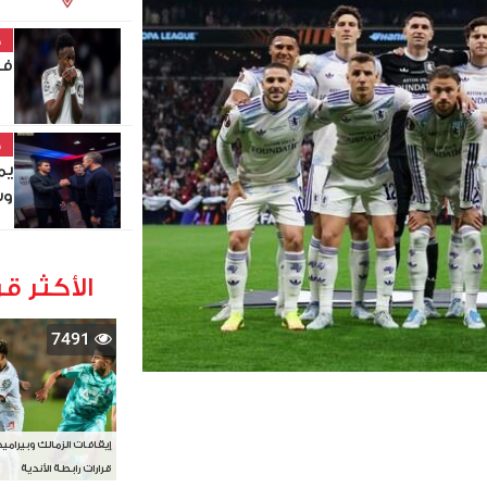
خ
في
خ
يم
وس
الأكثر قر
7491
إيقافات الزمالك وبيرامي
قرارات رابطة الأندية