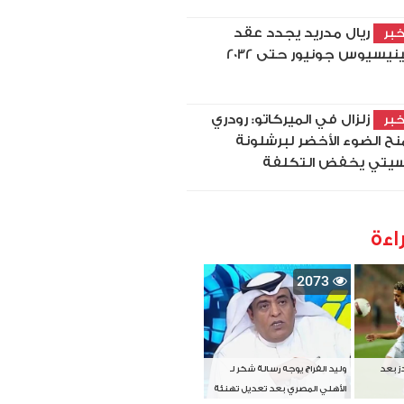
ريال مدريد يجدد عقد
بر
نيسيوس جونيور حتى 2032
زلزال في الميركاتو: رودري
بر
نح الضوء الأخضر لبرشلونة
يتي يخفض التكلفة
اءة
2073
دز بعد
وليد الفراج يوجه رسالة شكر لـ
الأهلي المصري بعد تعديل تهنئة