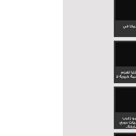
جيكا في
لترا تهزم
ي ملحمة كروية لا
و زغرب
يات دوري
كة...