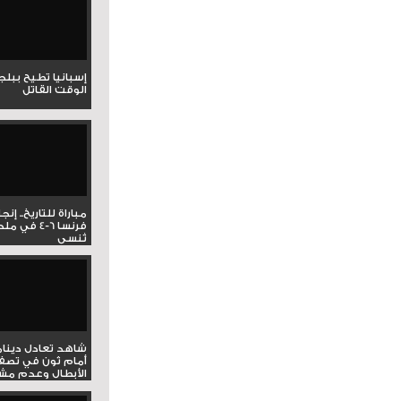
إسبانيا تطيح ببل
الوقت القاتل
مباراة للتاريخ.. إنج
فرنسا 6-4 ف
تُنسى
شاهد تعادل دينام
أمام ثون في تصف
الأبطال وعدم مشار