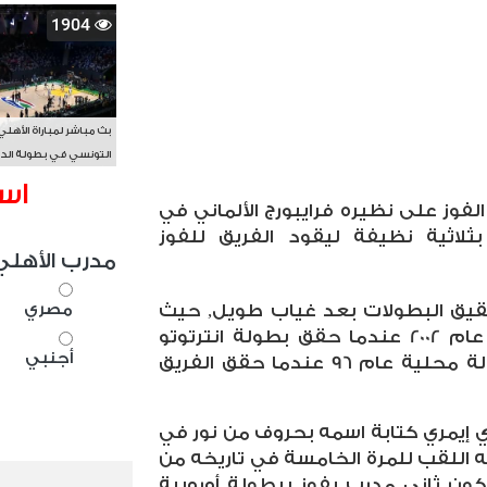
1904
بث مباشر لمباراة الأهلي
التونسي في بطولة الد
الأفريقي BAL
اس
لفوز على نظيره فرايبورج الألماني في
بثلاثية نظيفة ليقود الفريق للفوز
مدرب الأهلي
مصري
حقيق البطولات بعد غياب طويل, حيث
حقق الفريق آخر بطولة أوروبية عام 2002 عندما حقق بطولة انترتوتو
أجنبي
الملغاه حاليًا, بالإضافة لآخر بطولة محلية عام 96 عندما حقق الفريق
ي إيمري كتابة اسمه بحروف من نور في
قه اللقب للمرة الخامسة في تاريخه من
كون ثاني مدرب يفوز ببطولة أوروبية