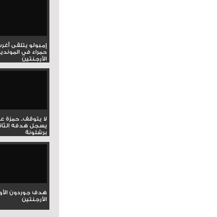
إمبولو يتلقى أغر
حمراء في المونديا
الأرجنتين
لا يتوقف.. حمزة ع
يسجل هدفه الثان
برشلونة
هدف جوردون الأو
الأرجنتين