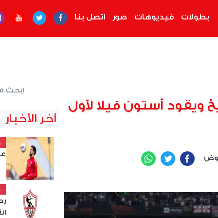
بطولات
فيديوهات
صور
اتصل بنا
يخ ويقود أستون فيلا لأول
آخر الأخبار
خ
عل
عوض
WhatsApp
Twitter
Facebook
خ
رح
ان