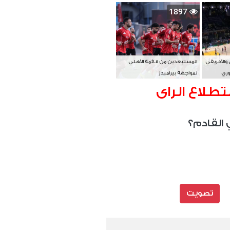
بطل آسيا
1897
 والأفريقي
المستبعدين من قائمة الأهلي
وري
لمواجهة بيراميدز
تطلاع الراى
 القادم؟
تصويت