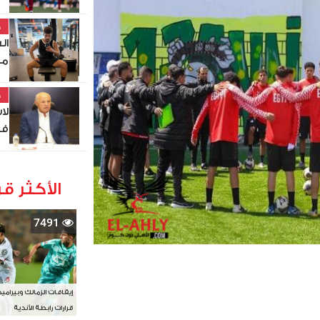
خ
ال
مر
خ
في
الأكثر قر
7491
إيقافات الزمالك وبيرامي
قرارات رابطة الأندية