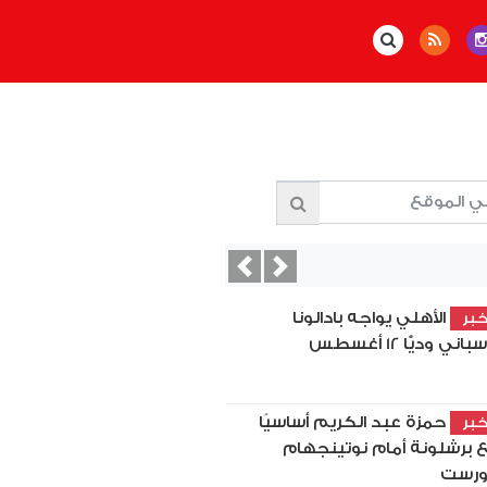
Previous
Next
الأهلي يواجه بادالونا
بر
باني وديًّا 12 أغسطس
حمزة عبد الكريم أساسيًا
بر
 برشلونة أمام نوتينجهام
رست