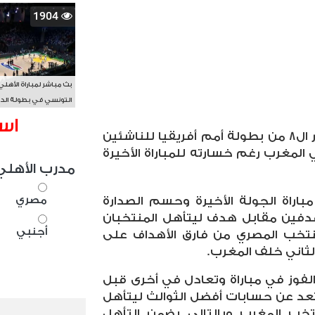
1904
بث مباشر لمباراة الأهلي
التونسي في بطولة الد
الأفريقي BAL
اس
صعد منتخب مصر للناشئين لدور ال8 من بطولة أمم أفريقيا للناشئين
ا في المغرب رغم خسارته للمباراة الأخيرة
مدرب الأهلي
مصري
اراة الجولة الأخيرة وحسم الصدارة
فين مقابل هدف ليتأهل المنتخبان
أجنبي
لمنتخب المصري من فارق الأهداف على
لثاني خلف المغرب.
فوز في مباراة وتعادل في أخرى قبل
بتعد عن حسابات أفضل الثوالث ليتأهل
خب المغرب وبالتالي يضمن التأهل