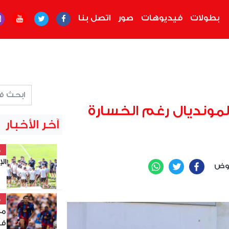
بطولات
فيديوهات
صور
اتصل بنا
مونديال رغم الخسارة
آخر الأخبار
خ
الإس
عوض
WhatsApp
Twitter
Facebook
خ
مع
فو