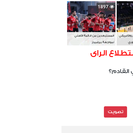
بطل آسيا
1897
 والأفريقي
المستبعدين من قائمة الأهلي
وري
لمواجهة بيراميدز
تطلاع الراى
 القادم؟
تصويت