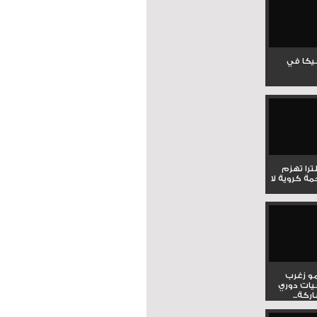
جيكا في
لترا تهزم
ي ملحمة كروية لا
و زغرب
يات دوري
كة...