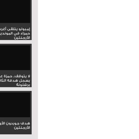
إمبولو يتلقى أغر
حمراء في المونديا
الأرجنتين
لا يتوقف.. حمزة ع
يسجل هدفه الثان
برشلونة
هدف جوردون الأو
الأرجنتين