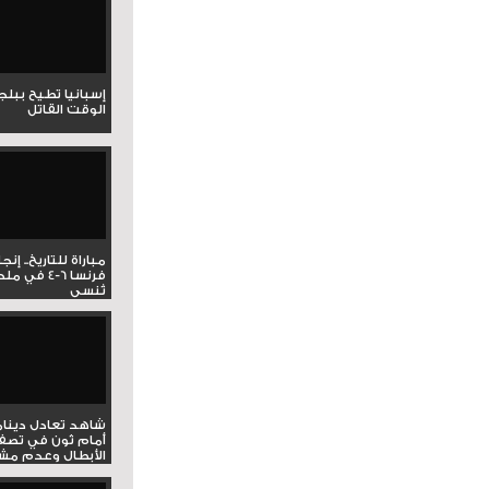
إسبانيا تطيح ببل
الوقت القاتل
مباراة للتاريخ.. إنج
فرنسا 6-4 ف
تُنسى
شاهد تعادل دينام
أمام ثون في تصف
الأبطال وعدم مشار