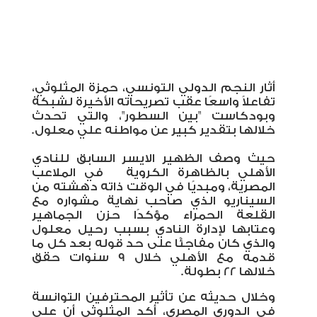
أثار النجم الدولي التونسي، حمزة المثلوثي،
تفاعلاً واسعًا عقب تصريحاته الأخيرة لشبكة
وبودكاست "بين السطور"، والتي تحدث
خلالها بتقدير كبير عن مواطنه علي معلول.
حيث وصف الظهير الايسر السابق للنادي
الأهلي بالظاهرة الكروية
في الملاعب
المصرية، ومبديًا في الوقت ذاته دهشته من
السيناريو الذي صاحب نهاية مشواره مع
القلعة الحمراء مؤكدًا حزن الجماهير
وعتابها لإدارة النادي بسبب رحيل معلول
والذي كان مفاجئًا على حد قوله بعد كل ما
قدمه مع الأهلي خلال 9 سنوات حقق
خلالها 22 بطولة.
وخلال
حديثه عن تأثير المحترفين التوانسة
في الدوري المصري، أكد المثلوثي أن علي