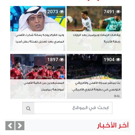
2073
7491
إيقافات الزمالك وبيراميدز بعد قرارات
وليد الفراج يوجه رسالة شكر لـ الأهلي
رابطة الأندية
المصري بعد تعديل تهنئة بطل آسيا
1897
1904
بث مباشر لمباراة الأهلي والأفريقي
المستبعدين من قائمة الأهلي
التونسي في بطولة الدوري الأفريقي
لمواجهة بيراميدز
BAL
آخر الأخبار
vious
Next