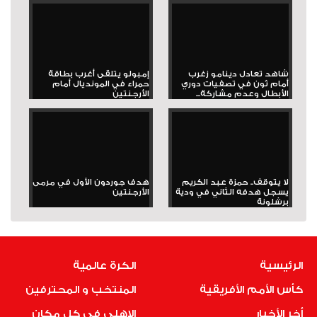
شاهد تعادل دينامو زغرب
إمبولو يتلقى أغرب بطاقة
أمام ثون في تصفيات دوري
حمراء في المونديال أمام
الأبطال وعدم مشاركة...
الأرجنتين
لا يتوقف.. حمزة عبد الكريم
هدف جوردون الأول في مرمى
يسجل هدفه الثاني في ودية
الأرجنتين
برشلونة
الرئيسية
الكرة عالمية
كأس الأمم الأفريقية
المنتخب و المحترفين
أخر الأخبار
الاهلى فى كل مكان