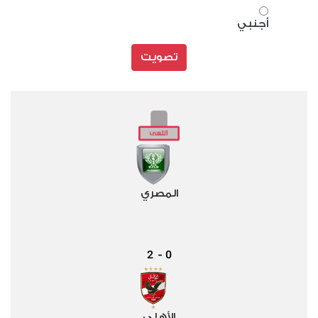
أجنبي
تصويت
المصري
2
0
-
الأهلي