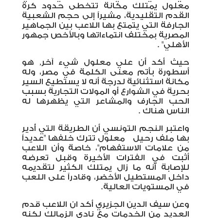
معلول يمتلك مكانة تتخطى حدود كرة
القدم التقليدية، مشيراً إلى حجم الشعبية
الجارفة التي يتمتع بها اللاعب بين الجماهير
المصرية بمختلف انتماءاتها وبالأخص جمهور
الأهلي
. "
حيث أكد أن علي معلول شيء آخر, هو
أسطورة بأتم معنى الكلمة في مصر، وله
مكانة استثنائية لدرجة أنه لا يستطيع السير
بحرية في الشوارع أو المولات التجارية بسبب
الحب الجارف والمشاعر التي يظهرها له
الناس هناك
.
واعتبر النجم التونسي أن الطريقة التي أُدير
بها ملف رحيل معلول تترك خلفها "عديداً
من علامات الاستفهام"، خاصة وأن اللاعب
أثبت في الفترات الأخيرة وقبل تعرضه
للإصابة أنه ما زال يمتلك الكثير لتقديمه
داخل المستطيل الأخضر، وقادراً على اللعب
في المستويات العالية.
وعن سيف الدين الجزيري أكد ان اللاعب قدم
العديد من الخدمات مع نادي الزمالك لكنه