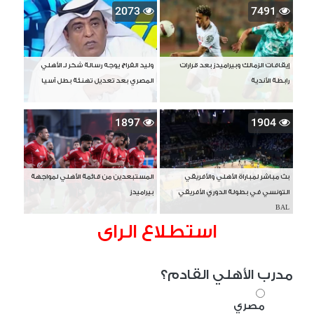
2073
7491
إيقافات الزمالك وبيراميدز بعد قرارات
وليد الفراج يوجه رسالة شكر لـ الأهلي
رابطة الأندية
المصري بعد تعديل تهنئة بطل آسيا
1897
1904
بث مباشر لمباراة الأهلي والأفريقي
المستبعدين من قائمة الأهلي لمواجهة
التونسي في بطولة الدوري الأفريقي
بيراميدز
BAL
استطلاع الراى
مدرب الأهلي القادم؟
مصري