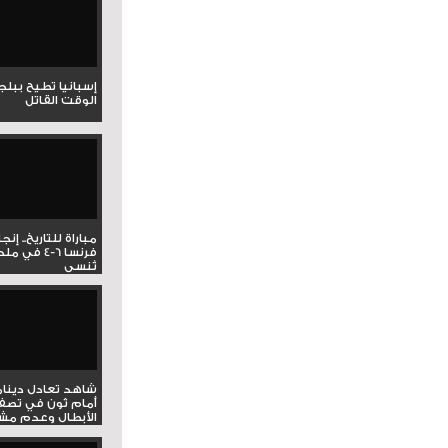
إسبانيا تطيح ببل
الوقت القاتل
مباراة للتاريخ.. إنج
فرنسا 6-4 ف
تُنسى
شاهد تعادل دينام
أمام ثون في تصف
الأبطال وعدم مشار