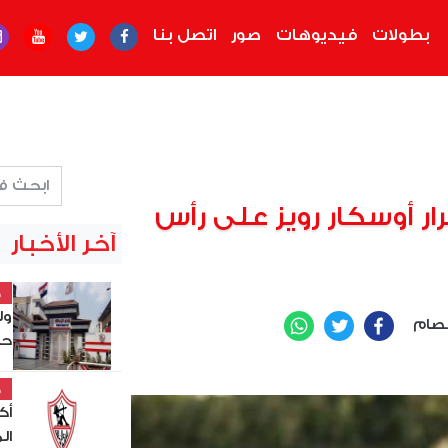
بطولات
فيديوهات
صور
اتصل بنا
ار أوسكار رويز على رأس
آخر الأخبار
خ
ول
صام
WhatsApp
Twitter
Facebook
حص
خ
أك
ال