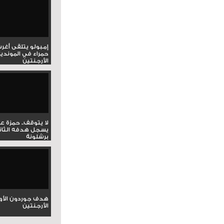
إمبولو يتلقى أغر
حمراء في المونديا
الأرجنتين
لا يتوقف.. حمزة ع
يسجل هدفه الثان
برشلونة
هدف جوردون الأو
الأرجنتين