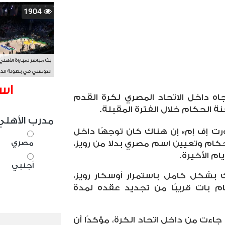
1904
بث مباشر لمباراة الأهلي
التونسي في بطولة الد
الأفريقي BAL
اس
 داخل الاتحاد المصري لكرة القدم
جنة الحكام خلال الفترة المقبلة
.
مدرب الأهلي
رت إف إم» إن هناك كان توجهًا داخل
مصري
حكام وتعيين اسم مصري بدلا من رويز،
يام الأخيرة
.
أجنبي
 بشكل كامل باستمرار أوسكار رويز،
ام بات قريبًا من تجديد عقده لمدة
اءت من داخل اتحاد الكرة، مؤكدًا أن