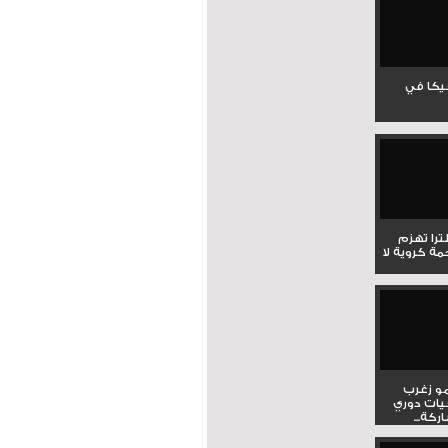
جيكا في
لترا تهزم
ي ملحمة كروية لا
و زغرب
يات دوري
كة...