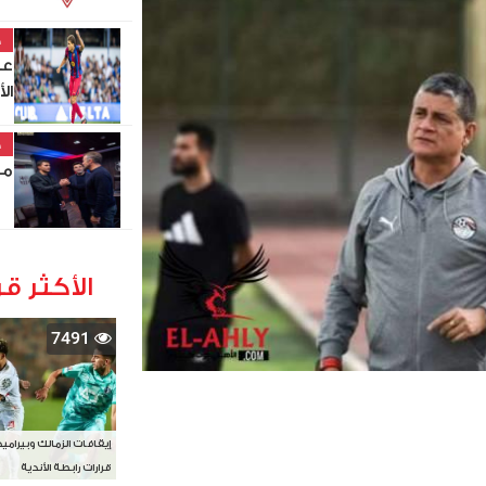
خ
عب
ال
خ
مد
الأكثر قر
7491
إيقافات الزمالك وبيرامي
قرارات رابطة الأندية