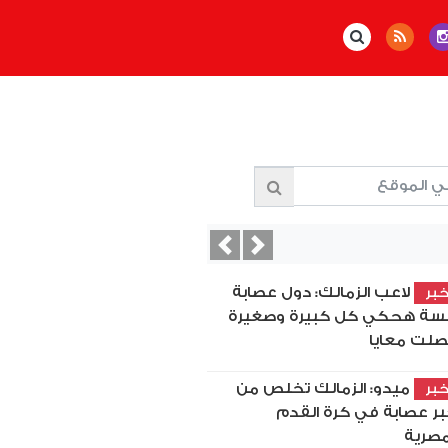
Previous
Next
لاعب الزمالك: دول عصابة
بر
سة هحكي كل كبيرة وصغيرة
لت معايا
ميدو: الزمالك تخلص من
بر
بر عصابة في كرة القدم
مصرية