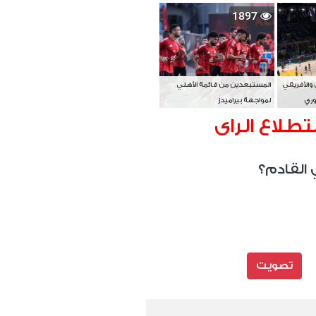
بطل آسيا
1897
 والأفريقي
المستبعدين من قائمة الأهلي
وري
لمواجهة بيراميدز
تطلاع الراى
 القادم؟
تصويت