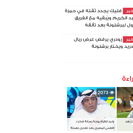
فليك يجدد ثقته في حمزة
بر
د الكريم ويُبقيه مع الفريق
أول لبرشلونة بعد تألقه
رودري يرفض عرض ريال
بر
ريد ويختار برشلونة
اءة
2073
دز بعد
وليد الفراج يوجه رسالة شكر لـ
الأهلي المصري بعد تعديل تهنئة