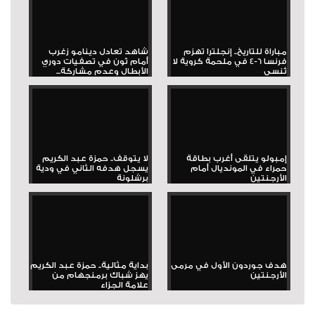
مباراة للتاريخ.. إنجلترا تهزم
شاهد تعادل دينامو زغرب
فرنسا 6-4 في ملحمة كروية لا
أمام ثون في تصفيات دوري
تُنسى
الأبطال وعدم مشاركة...
إمبولو يتلقى أغرب بطاقة
لا يتوقف.. حمزة عبد الكريم
حمراء في المونديال أمام
يسجل هدفه الثاني في ودية
الأرجنتين
برشلونة
هدف جوردون الأول في مرمى
بداية مثالية.. حمزة عبد الكريم
الأرجنتين
يهز شباك برمنجهام من
علامة الجزاء