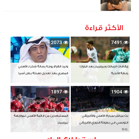
الأكثر قراءة
2073
7491
إيقافات الزمالك وبيراميدز بعد قرارات
وليد الفراج يوجه رسالة شكر لـ الأهلي
رابطة الأندية
المصري بعد تعديل تهنئة بطل آسيا
1897
1904
بث مباشر لمباراة الأهلي والأفريقي
المستبعدين من قائمة الأهلي لمواجهة
التونسي في بطولة الدوري الأفريقي
بيراميدز
BAL