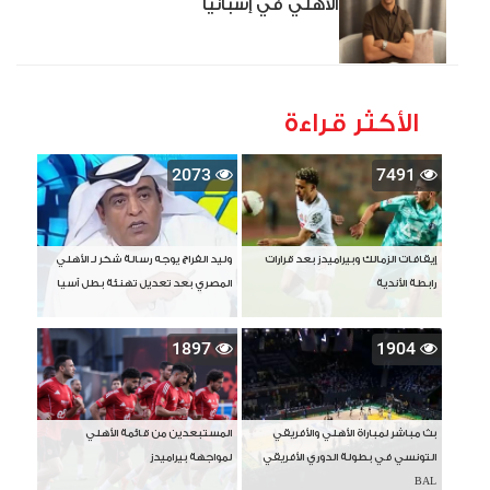
الأهلي في إسبانيا
الأكثر قراءة
2073
7491
إيقافات الزمالك وبيراميدز بعد قرارات
وليد الفراج يوجه رسالة شكر لـ الأهلي
رابطة الأندية
المصري بعد تعديل تهنئة بطل آسيا
1897
1904
بث مباشر لمباراة الأهلي والأفريقي
المستبعدين من قائمة الأهلي
التونسي في بطولة الدوري الأفريقي
لمواجهة بيراميدز
BAL