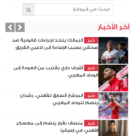
آخر الأخبار
vious
Next
الزمالك يتخذ إجراءات قانونية ضد
خبر
صحفي بسبب الإساءة إلى لاعبي الفريق
أشرف داري يقترب من العودة إلى
خبر
الوداد المغربي
المرشح السابق للأهلي.. رشدان
خبر
ينضم للوداد المغربي
منصف بقرار ينضم إلى معسكر
خبر
الأهلي في إسبانيا