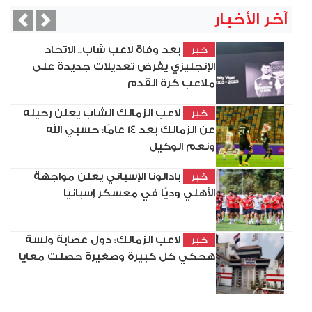
آخر الأخبار
vious
Next
بعد وفاة لاعب شاب.. الاتحاد
خبر
الإنجليزي يفرض تعديلات جديدة على
ملاعب كرة القدم
لاعب الزمالك الشاب يعلن رحيله
خبر
عن الزمالك بعد 14 عامًا: حسبي الله
ونعم الوكيل
بادالونا الإسباني يعلن مواجهة
خبر
الأهلي وديًا في معسكر إسبانيا
لاعب الزمالك: دول عصابة ولسة
خبر
هحكي كل كبيرة وصغيرة حصلت معايا