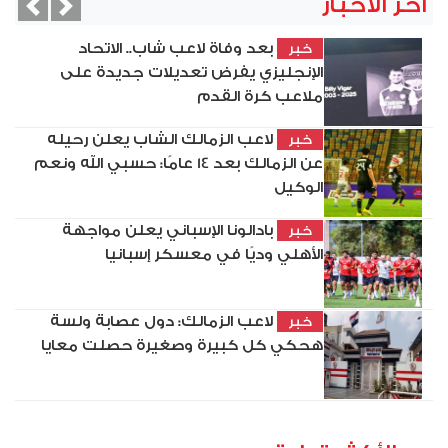
آخر الأخبار
vious
Next
بعد وفاة لاعب شاب.. الاتحاد
خبر
الإنجليزي يفرض تعديلات جديدة على
ملاعب كرة القدم
لاعب الزمالك الشاب يعلن رحيله
خبر
عن الزمالك بعد 14 عامًا: حسبي الله ونعم
الوكيل
بادالونا الإسباني يعلن مواجهة
خبر
الأهلي وديًا في معسكر إسبانيا
لاعب الزمالك: دول عصابة ولسة
خبر
هحكي كل كبيرة وصغيرة حصلت معايا