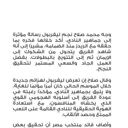
وجه محمد صلاح نجم ليفربول رسالة مؤثرة
إلى جماهير النادي، أكد خلالها فخره بما
حققه مع الريدز منذ انضمامه، مشيرًا إلى أنه
شاهد الفريق يتحول من الشكوك إلى
الإيمان ثم إلى التتويج بالبطولات، بفضل
العمل الجاد والسعي المستمر لتحقيق
النجاح
.
وقال صلاح إن تعرض ليفربول لهزائم جديدة
خلال الموسم الحالي كان أمرًا مؤلمًا للغاية،
ولا يليق بجماهير النادي، مؤكدًا رغبته في
عودة الفريق إلى أسلوبه الهجومي القوي
الذي يخشاه المنافسون، مع استعادة
الهوية الحقيقية للنادي القائمة على اللعب
الممتع وحصد الألقاب
.
وأضاف قائد منتخب مصر أن تحقيق بعض