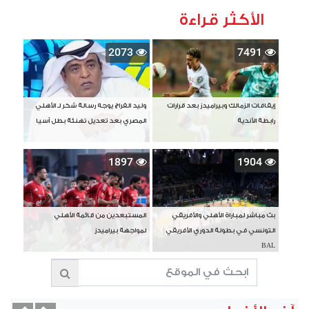
الأكثر قراءة
2073
7491
إيقافات الزمالك وبيراميدز بعد قرارات
وليد الفراج يوجه رسالة شكر لـ الأهلي
رابطة الأندية
المصري بعد تعديل تهنئة بطل آسيا
1897
1904
بث مباشر لمباراة الأهلي والأفريقي
المستبعدين من قائمة الأهلي
التونسي في بطولة الدوري الأفريقي
لمواجهة بيراميدز
BAL