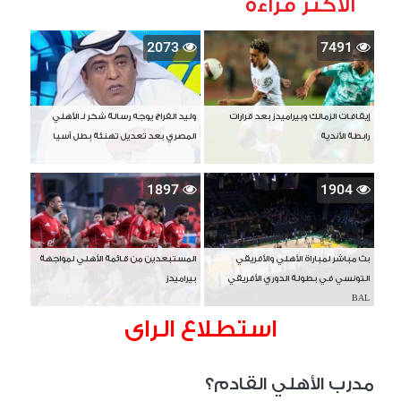
الأكثر قراءة
2073
7491
إيقافات الزمالك وبيراميدز بعد قرارات
وليد الفراج يوجه رسالة شكر لـ الأهلي
رابطة الأندية
المصري بعد تعديل تهنئة بطل آسيا
1897
1904
بث مباشر لمباراة الأهلي والأفريقي
المستبعدين من قائمة الأهلي لمواجهة
التونسي في بطولة الدوري الأفريقي
بيراميدز
BAL
استطلاع الراى
مدرب الأهلي القادم؟