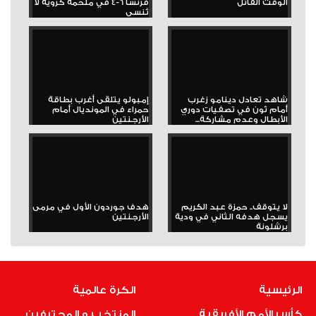
الوقت القاتل
فرنسا 6-4 في ملحمة كروية لا
تُنسى
شاهد تعادل دينامو زغرب
إمبولو يتلقى أغرب بطاقة
أمام ثون في تصفيات دوري
حمراء في المونديال أمام
الأبطال وعدم مشاركة...
الأرجنتين
لا يتوقف.. حمزة عبد الكريم
هدف جوردون الأول في مرمى
يسجل هدفه الثاني في ودية
الأرجنتين
برشلونة
الرئيسية
الكرة عالمية
كأس الأمم الأفريقية
المنتخب و المحترفين