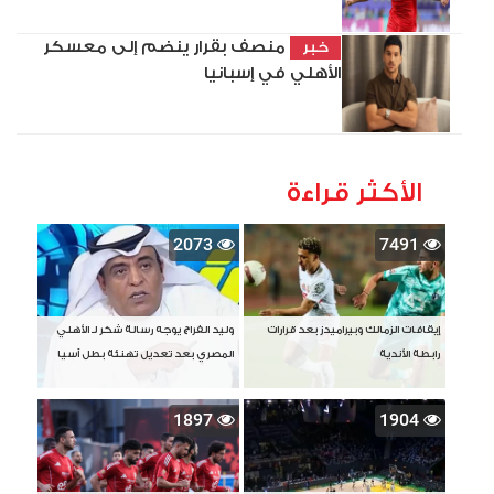
منصف بقرار ينضم إلى معسكر
خبر
الأهلي في إسبانيا
الأكثر قراءة
2073
7491
إيقافات الزمالك وبيراميدز بعد قرارات
وليد الفراج يوجه رسالة شكر لـ الأهلي
رابطة الأندية
المصري بعد تعديل تهنئة بطل آسيا
1897
1904