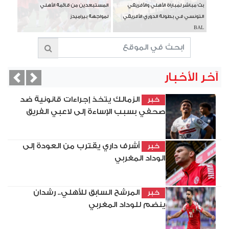
بث مباشر لمباراة الأهلي والأفريقي
المستبعدين من قائمة الأهلي
التونسي في بطولة الدوري الأفريقي
لمواجهة بيراميدز
BAL
آخر الأخبار
vious
Next
الزمالك يتخذ إجراءات قانونية ضد
خبر
صحفي بسبب الإساءة إلى لاعبي الفريق
أشرف داري يقترب من العودة إلى
خبر
الوداد المغربي
المرشح السابق للأهلي.. رشدان
خبر
ينضم للوداد المغربي