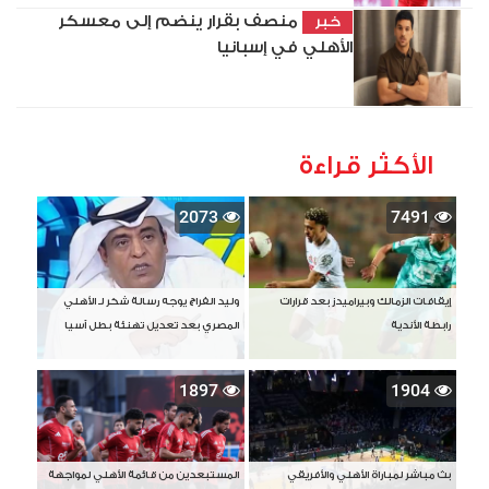
منصف بقرار ينضم إلى معسكر
خبر
الأهلي في إسبانيا
الأكثر قراءة
2073
7491
إيقافات الزمالك وبيراميدز بعد قرارات
وليد الفراج يوجه رسالة شكر لـ الأهلي
رابطة الأندية
المصري بعد تعديل تهنئة بطل آسيا
1897
1904
بث مباشر لمباراة الأهلي والأفريقي
المستبعدين من قائمة الأهلي لمواجهة