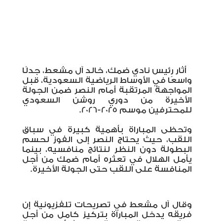
أثار رئيس نادي ضمك، خالد آل مشعط، جدلًا
واسعًا في الأوساط الرياضية السعودية، قبل
المواجهة المرتقبة أمام النصر ضمن الجولة
الأخيرة من دوري روشن السعودي
للمحترفين موسم 2025-2026
.
وتحظى المباراة بأهمية كبيرة في سباق
اللقب، حيث يحتاج النصر إلى الفوز لحسم
البطولة دون النظر لنتائج منافسيه، بينما
يأمل الهلال في تعثره أمام ضمك من أجل
المنافسة على اللقب حتى الجولة الأخيرة
.
وقال آل مشعط في تصريحات تلفزيونية إن
فريقه يدخل المباراة بتركيز كامل من أجل