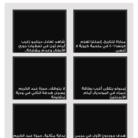
مباراة للتاريخ.. إنجلترا تهزم
شاهد تعادل دينامو زغرب
فرنسا 6-4 في ملحمة كروية لا
أمام ثون في تصفيات دوري
تُنسى
الأبطال وعدم مشاركة...
إمبولو يتلقى أغرب بطاقة
لا يتوقف.. حمزة عبد الكريم
حمراء في المونديال أمام
يسجل هدفه الثاني في ودية
الأرجنتين
برشلونة
هدف جوردون الأول في مرمى
بداية مثالية.. حمزة عبد الكريم