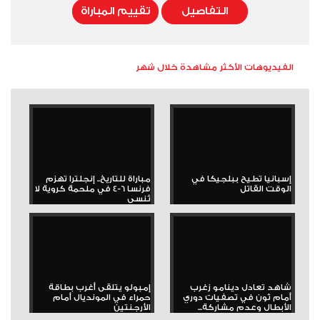
التفاصيل
تقييم المباراة
الفيديوهات الأكثر مشاهدة خلال شهر
إسبانيا تطيح ببلجيكا في
مباراة للتاريخ.. إنجلترا تهزم
الوقت القاتل
فرنسا 6-4 في ملحمة كروية لا
تُنسى
شاهد تعادل دينامو زغرب
إمبولو يتلقى أغرب بطاقة
أمام ثون في تصفيات دوري
حمراء في المونديال أمام
الأبطال وعدم مشاركة...
الأرجنتين