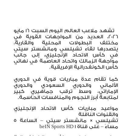
تشهد ملاعب العالم اليوم السبت 16 مايو
2026، العديد من المواجهات القوية في
مختلف البطولات المحلية والقارية،
يتصدرها لقاء تشيلسي ومانشستر سيتي
في كأس الاتحاد الإنجليزي، إلى جانب
مواجهة الزمالك واتحاد العاصمة في نهائي
كأس الكونفدرالية الإفريقية
.
كما تقام عدة مباريات قوية في الدوري
الألماني والدوري السعودي والدوري
الإماراتي، وسط ترقب جماهيري كبير
لمتابعة أبرز النجوم والمنافسات الحاسمة
.
مواعيد مباريات كأس الاتحاد الإنجليزي
والقنوات الناقلة
تشيلسي × مانشستر سيتي – الساعة 5
مساءً – على قناة
beIN Sports HD 1