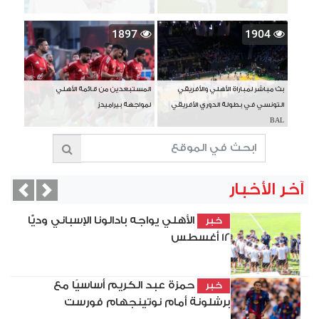
1897
1904
بث مباشر لمباراة الأهلي والأفريقي
المستبعدين من قائمة الأهلي
التونسي في بطولة الدوري الأفريقي
لمواجهة بيراميدز
BAL
آخر الأخبار
vious
Next
الأهلي يواجه بادالونا الإسباني وديًّا
خبر
12 أغسطس
حمزة عبد الكريم أساسيًا مع
خبر
برشلونة أمام نوتينجهام فورست