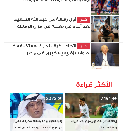
أول رسالة من عبد الله السعيد
خبر
بعد أنباء عن تغيبه عن مران الزمالك
اتحاد الكرة يتحرك لاستضافة 3
خبر
بطولات إفريقية كبرى في مصر
الأكثر قراءة
2073
7491
إيقافات الزمالك وبيراميدز بعد قرارات
وليد الفراج يوجه رسالة شكر لـ الأهلي
رابطة الأندية
المصري بعد تعديل تهنئة بطل آسيا