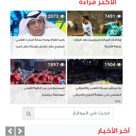
الأكثر قراءة
2073
7491
إيقافات الزمالك وبيراميدز بعد قرارات
وليد الفراج يوجه رسالة شكر لـ الأهلي
رابطة الأندية
المصري بعد تعديل تهنئة بطل آسيا
1897
1904
بث مباشر لمباراة الأهلي والأفريقي
المستبعدين من قائمة الأهلي
التونسي في بطولة الدوري الأفريقي
لمواجهة بيراميدز
BAL
آخر الأخبار
vious
Next