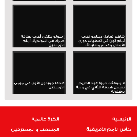
شاهد تعادل دينامو زغرب
إمبولو يتلقى أغرب بطاقة
أمام ثون في تصفيات دوري
حمراء في المونديال أمام
الأبطال وعدم مشاركة...
الأرجنتين
لا يتوقف.. حمزة عبد الكريم
هدف جوردون الأول في مرمى
يسجل هدفه الثاني في ودية
الأرجنتين
برشلونة
الرئيسية
الكرة عالمية
كأس الأمم الأفريقية
المنتخب و المحترفين