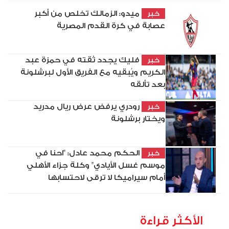
ميدو: الزمالك تخلص من أكبر
خبر
عصابة في كرة القدم المصرية
فليك يجدد ثقته في حمزة عبد
خبر
الكريم ويُبقيه مع الفريق الأول لبرشلونة
بعد تألقه
رودري يرفض عرض ريال مدريد
خبر
ويختار برشلونة
الحكم محمد عادل: "احنا في
خبر
موسم غسل الأيادي" وكلة جزاء الأهلي
أمام سيراميكا لا ترقى لاحتسابها
الأكثر قراءة