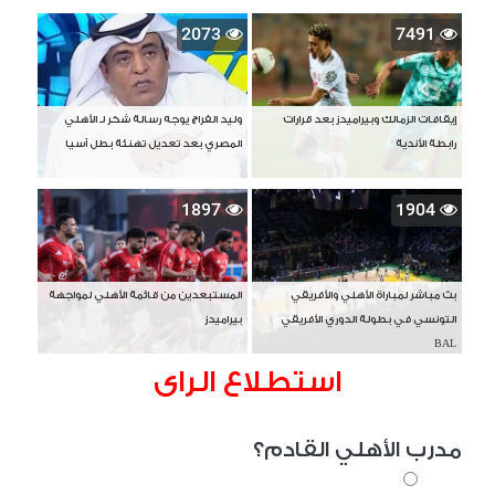
2073
7491
إيقافات الزمالك وبيراميدز بعد قرارات
وليد الفراج يوجه رسالة شكر لـ الأهلي
رابطة الأندية
المصري بعد تعديل تهنئة بطل آسيا
1897
1904
بث مباشر لمباراة الأهلي والأفريقي
المستبعدين من قائمة الأهلي لمواجهة
التونسي في بطولة الدوري الأفريقي
بيراميدز
BAL
استطلاع الراى
مدرب الأهلي القادم؟