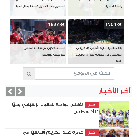
رابطة الأندية
المصري بعد تعديل تهنئة بطل آسيا
1897
1904
بث مباشر لمباراة الأهلي والأفريقي
المستبعدين من قائمة الأهلي
التونسي في بطولة الدوري الأفريقي
لمواجهة بيراميدز
BAL
آخر الأخبار
vious
Next
الأهلي يواجه بادالونا الإسباني وديًّا
خبر
12 أغسطس
حمزة عبد الكريم أساسيًا مع
خبر