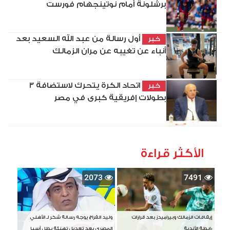
برشلونة أمام نوتينجهام فورست
أول رسالة من عبد الله السعيد بعد
خبر
أنباء عن تغيبه عن مران الزمالك
اتحاد الكرة يتحرك لاستضافة 3
خبر
بطولات إفريقية كبرى في مصر
الأكثر قراءة
2073
7491
إيقافات الزمالك وبيراميدز بعد قرارات
وليد الفراج يوجه رسالة شكر لـ الأهلي
رابطة الأندية
المصري بعد تعديل تهنئة بطل آسيا