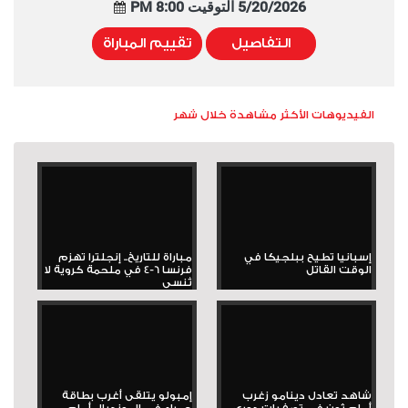
5/20/2026 التوقيت 8:00 PM
التفاصيل
تقييم المباراة
الفيديوهات الأكثر مشاهدة خلال شهر
إسبانيا تطيح ببلجيكا في
مباراة للتاريخ.. إنجلترا تهزم
الوقت القاتل
فرنسا 6-4 في ملحمة كروية لا
تُنسى
شاهد تعادل دينامو زغرب
إمبولو يتلقى أغرب بطاقة