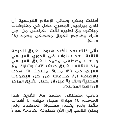
أعلنت بعض وسائل الإعلام الفرنسية أن
نادي بيراميدز المصري دخل في مفاوضات
مباشرة مع نظيره نانت الفرنسي من أجل
شراء مهاجم الفريق مصطفى محمد (28
سنة).
يأتي ذلك بعد تأكيد هبوط الفريق للدرجة
الثانية بعد سنوات في الدوري الفرنسي
ويلعب مصطفى محمد للفريق الفرنسي
منذ انتقاله للفريق صيف 2023 وشارك مع
الفريق في 136 مباراة مسجلًا 29 هدف
بالإضافة ل8 صناعات في كل البطولات
المحلية والقارية قبل أن يحتل الفريق المركز
ال17 هذا الموسم.
ولعب مصطفى محمد مع الفريق هذا
الموسم 24 مباراة سجل فيهم 4 أهداف
فقط ولم يقدم مستواه المعهود ولم
يعلن اللاعب إلى الآن خطوته القادمة سواءً