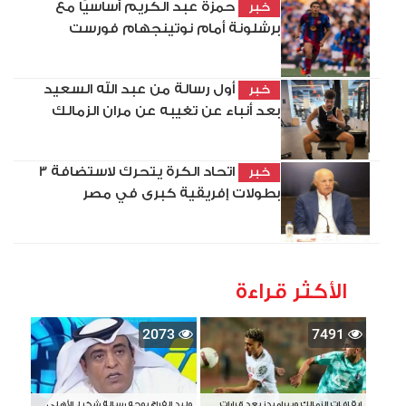
حمزة عبد الكريم أساسيًا مع
خبر
برشلونة أمام نوتينجهام فورست
أول رسالة من عبد الله السعيد
خبر
بعد أنباء عن تغيبه عن مران الزمالك
اتحاد الكرة يتحرك لاستضافة 3
خبر
بطولات إفريقية كبرى في مصر
الأكثر قراءة
2073
7491
إيقافات الزمالك وبيراميدز بعد قرارات
وليد الفراج يوجه رسالة شكر لـ الأهلي