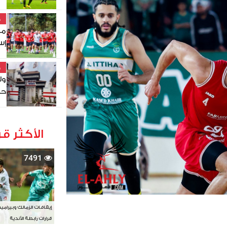
خ
مو
إس
خ
ول
حص
الأكثر قر
7491
إيقافات الزمالك وبيرامي
قرارات رابطة الأندية