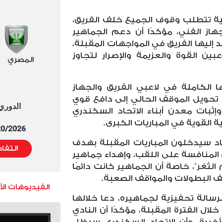
الية تتطلب وقوف الجميع خلف الفريق،
جهاز الفني، مؤكدًا أن دعم الجماهير
د إليها الفريق في المواجهات المقبلة،
بين القوة والعزيمة والإصرار لتجاوز
المصري
ا الكاملة في لاعبي الفريق والجهاز
تحويل الموقف الحالي إلى دافع قوي
الدوري العا
إثبات معدن أبناء الاتحاد السكندري
ة القوية في المباريات الكبرى
.
5/20/2026 التوقيت 
اد سيدخلون المباريات المقبلة بهدف
التفا
المنافسة على اللقب، وإهداء جماهير
 الثغر”، خاصة أن الجماهير كانت دائمًا
 البطولات والمواقف الصعبة
.
الفيديوهات ال
رسالة تحفيزية لجماهيره، دعا خلالها
لال الفترة المقبلة، مؤكدًا أن النادي
خيرة، وأن الاتحاد السكندري سيظل