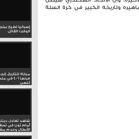
ماهيره وتاريخه الكبير في كرة السلة
إسبانيا تطيح ببل
الوقت القاتل
مباراة للتاريخ.. إنج
فرنسا 6-4 ف
تُنسى
شاهد تعادل دينام
أمام ثون في تصف
الأبطال وعدم مشار