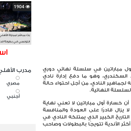
1904
بث مباشر لمباراة الأهلي
التونسي في بطولة الد
الأفريقي BAL
اس
ول مباراتين في سلسلة نهائي دوري
مدرب الأهلي
د السكندري، وهو ما دفع إدارة نادي
ه لجماهير النادي، من أجل احتواء حالة
مصري
لسلسلة النهائية
.
أجنبي
أن خسارة أول مباراتين لا تعني نهاية
ا يزال قادرًا على العودة والمنافسة
اريخ الكبير الذي يمتلكه النادي في
أكثر الأندية تتويجًا بالبطولات وصاحب