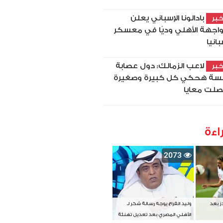
بادالونا الإسباني يعلن
بر
اجهة الأهلي وديًا في معسكر
بانيا
لاعب الزمالك: دول عصابة
بر
سة هحكي كل كبيرة وصغيرة
لت معايا
اءة
2073
دز بعد
وليد الفراج يوجه رسالة شكر لـ
الأهلي المصري بعد تعديل تهنئة