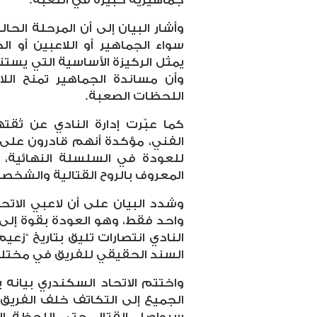
وأشار البيان إلى أن المرحلة الح
سواء الجماهير أو اللاعبين أو ال
يمثل الركيزة الأساسية التي يستن
وأن مساندة الجماهير تمنح اللاع
اللحظات الصعبة
.
كما عبّرت إدارة النادي عن ثقته
الفني، مؤكدة أنهم قادرون على 
للعودة في السلسلة النهائية، و
المعروف بالروح القتالية والشخصي
وشدد البيان على أن لاعبي الاتح
واحد فقط، وهو العودة بقوة إلى 
النادي انتصارات تليق بتاريخ “زعيم
السند الحقيقي للفريق في مختلف
واختتم الاتحاد السكندري بيانه ب
الجميع إلى التكاتف خلف الفريق خ
سيواصل القتال حتى اللحظة الأ