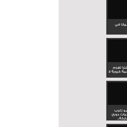
جيكا في
لترا تهزم
ي ملحمة كروية لا
و زغرب
يات دوري
كة...