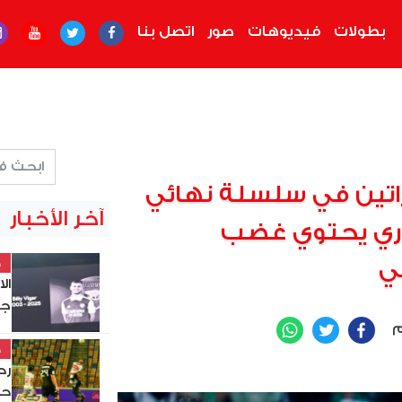
بطولات
فيديوهات
صور
اتصل بنا
راتين في سلسلة نهائي
آخر الأخبار
ندري يحتوي غضب
خ
ي
ال
جد
م
WhatsApp
Twitter
Facebook
خ
حس