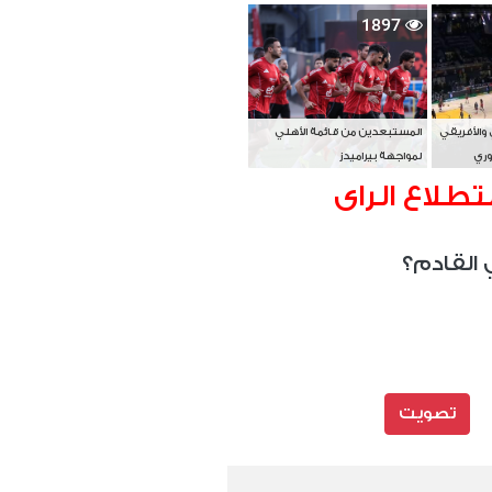
بطل آسيا
1897
 والأفريقي
المستبعدين من قائمة الأهلي
وري
لمواجهة بيراميدز
تطلاع الراى
 القادم؟
تصويت