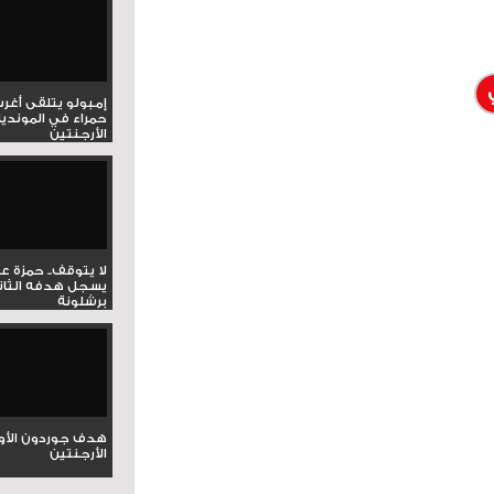
إمبولو يتلقى أغر
حمراء في المونديا
الأرجنتين
لا يتوقف.. حمزة ع
يسجل هدفه الثان
برشلونة
هدف جوردون الأو
الأرجنتين