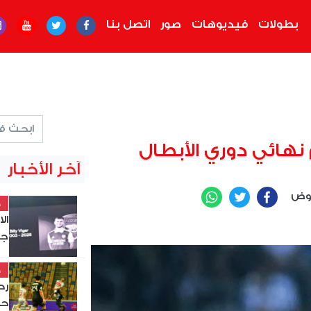
بطولات
فيديوهات
صور
اتصل بنا
نهائي دوري الأبطال
آخر الأخبار
عوض
WhatsApp
Twitter
Facebook
خ
ال
جد
خ
حس