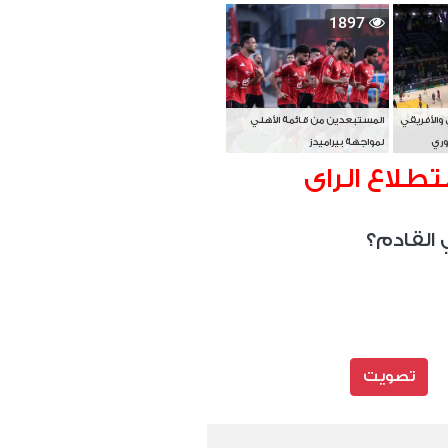
بطل آسيا
1897
 والأفريقي
المستبعدين من قائمة الأهلي
وري
لمواجهة بيراميدز
تطلاع الراى
 القادم؟
تصويت