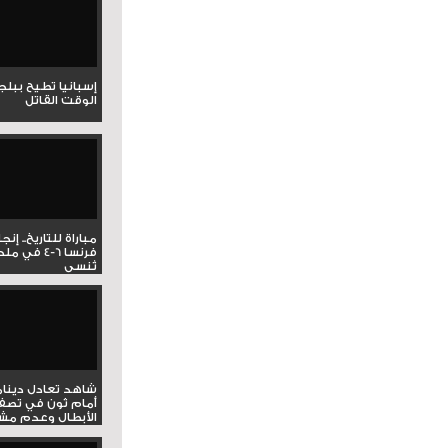
إسبانيا تطيح ببل
الوقت القاتل
مباراة للتاريخ.. إنج
فرنسا 6-4 ف
تُنسى
شاهد تعادل دينام
أمام ثون في تصف
الأبطال وعدم مشار