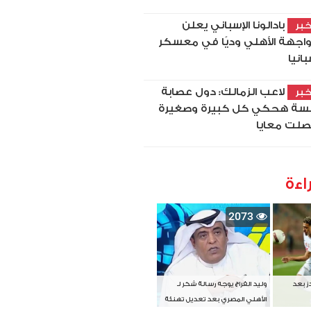
بادالونا الإسباني يعلن
بر
اجهة الأهلي وديًا في معسكر
بانيا
لاعب الزمالك: دول عصابة
بر
سة هحكي كل كبيرة وصغيرة
لت معايا
اءة
2073
دز بعد
وليد الفراج يوجه رسالة شكر لـ
الأهلي المصري بعد تعديل تهنئة