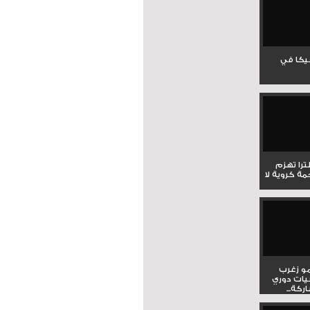
جيكا في
لترا تهزم
ي ملحمة كروية لا
و زغرب
يات دوري
كة...