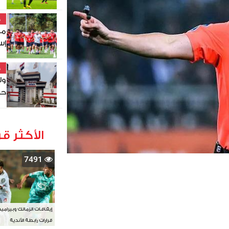
خ
مو
إس
خ
ول
حص
الأكثر قر
7491
إيقافات الزمالك وبيرامي
قرارات رابطة الأندية