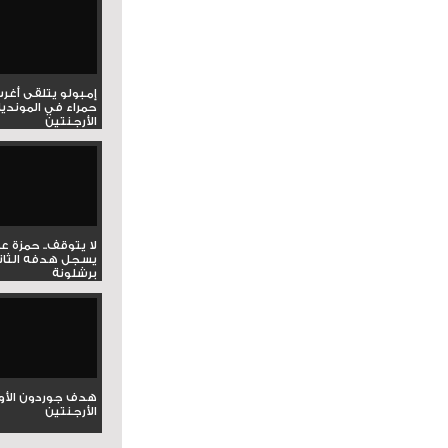
إمبولو يتلقى أغر
حمراء في المونديا
الأرجنتين
لا يتوقف.. حمزة ع
يسجل هدفه الثان
برشلونة
هدف جوردون الأو
الأرجنتين