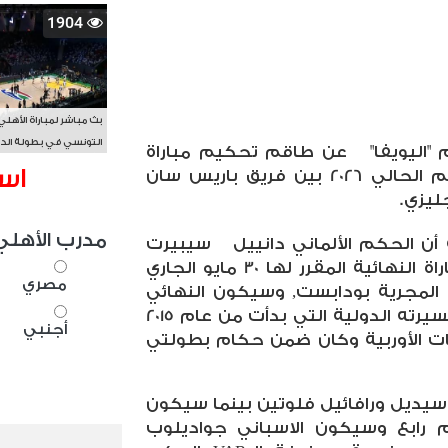
1904
بث مباشر لمباراة الأهلي
التونسي في بطولة الد
"اليويفا"
عن طاقم تحكيم مباراة
الأفريقي BAL
اس
نهائي دوري أبطال أوروبا للموسم الحالي 2026 بين فريق باريس سان
ليزي.
مدرب الأهلي
ة أن الحكم الألماني دانييل سيبيرت
سيكون هو المنوط به إدارة المباراة النهائية المقرر لها 30 مايو الجاري
مصري
المجرية بودابست, وسيكون النهائي
هو الأول للدولي الألماني خلال مسيرته الدولية التي بدأت من عام 2015
أجنبي
يات الأوربية وكان ضمن حكام بطولتي
يديل ورافائيل فلوتين بينما سيكون
 رابع وسيكون الاسباني جواديلوب