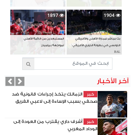
1897
1904
بث مباشر لمباراة الأهلي والأفريقي
المستبعدين من قائمة الأهلي
التونسي في بطولة الدوري الأفريقي
لمواجهة بيراميدز
BAL
آخر الأخبار
vious
Next
الزمالك يتخذ إجراءات قانونية ضد
خبر
صحفي بسبب الإساءة إلى لاعبي الفريق
أشرف داري يقترب من العودة إلى
خبر
الوداد المغربي