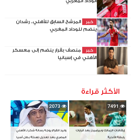
الوداد المغربي
المرشح السابق للأهلي.. رشدان
خبر
ينضم للوداد المغربي
منصف بقرار ينضم إلى معسكر
خبر
الأهلي في إسبانيا
الأكثر قراءة
2073
7491
إيقافات الزمالك وبيراميدز بعد قرارات
وليد الفراج يوجه رسالة شكر لـ الأهلي
رابطة الأندية
المصري بعد تعديل تهنئة بطل آسيا