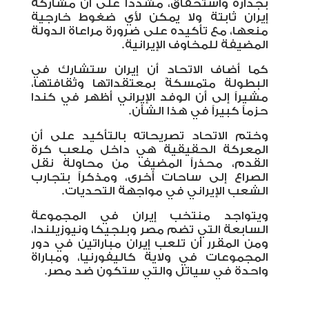
بجدارة واستحقاق، مشدداً على أن مشاركة
إيران ثابتة ولا يمكن لأي ضغوط خارجية
منعها، مع تأكيده على ضرورة مراعاة الدولة
المضيفة للمخاوف الإيرانية
.
كما أضاف الاتحاد أن إيران ستشارك في
البطولة متمسكةً بمعتقداتها وثقافتها،
مشيراً إلى أن الوفد الإيراني أظهر في كندا
حزماً كبيراً في هذا الشأن
.
وختم الاتحاد تصريحاته بالتأكيد على أن
المعركة الحقيقية هي داخل ملعب كرة
القدم، محذراً المضيف من محاولة نقل
الصراع إلى ساحات أخرى، ومذكراً بتجارب
الشعب الإيراني في مواجهة التحديات
.
ويتواجد منتخب إيران في المجموعة
السابعة التي تضم مصر وبلجيكا ونيوزيلندا،
ومن المقرر أن تلعب إيران مباراتين في دور
المجموعات في ولاية كاليفورنيا، ومباراة
واحدة في سياتل والتي ستكون ضد مصر
.