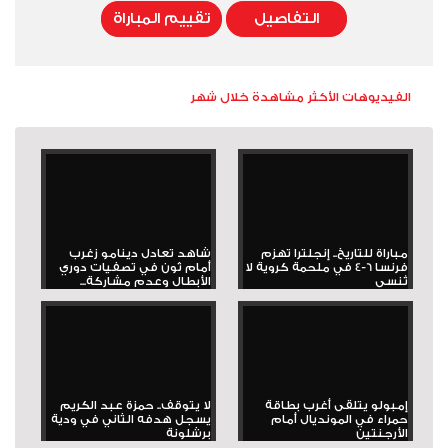
التفاصيل
تقييم المباراة
الفيديوهات الأكثر مشاهدة خلال شهر
مباراة للتاريخ.. إنجلترا تهزم
شاهد تعادل دينامو زغرب
فرنسا 6-4 في ملحمة كروية لا
أمام ثون في تصفيات دوري
تُنسى
الأبطال وعدم مشاركة...
إمبولو يتلقى أغرب بطاقة
لا يتوقف.. حمزة عبد الكريم
حمراء في المونديال أمام
يسجل هدفه الثاني في ودية
الأرجنتين
برشلونة