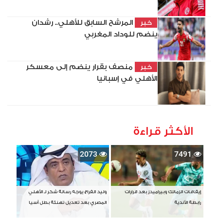
المرشح السابق للأهلي.. رشدان
خبر
ينضم للوداد المغربي
منصف بقرار ينضم إلى معسكر
خبر
الأهلي في إسبانيا
الأكثر قراءة
2073
7491
إيقافات الزمالك وبيراميدز بعد قرارات
وليد الفراج يوجه رسالة شكر لـ الأهلي
رابطة الأندية
المصري بعد تعديل تهنئة بطل آسيا