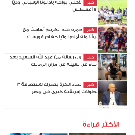
الأهلي يواجه بادالونا الإسباني وديًّا
خبر
12 أغسطس
حمزة عبد الكريم أساسيًا مع
خبر
برشلونة أمام نوتينجهام فورست
أول رسالة من عبد الله السعيد بعد
خبر
أنباء عن تغيبه عن مران الزمالك
اتحاد الكرة يتحرك لاستضافة 3
خبر
بطولات إفريقية كبرى في مصر
الأكثر قراءة