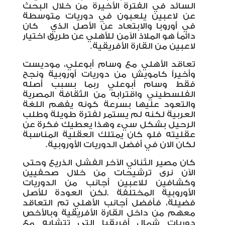
السائد في الفترة الأخيرة من خلال البحث
عن لاعبين يلعبون في دوريات متوسطة
في أوروبا والابتعاد عن الأصل الذي كان
دائماً هو الملاذ الآمن للأهلي عن طريق اختيار
لاعبين من القارة الأفريقية
.
تعاقد الأهلي مع وسام أبوعلي، موديست
وأخيراً كامويش من دوريات أوروبية ونجح
فقط وسام أبوعلي ربما بسبب أصله
الفلسطيني واقترابه من الثقافة المصرية
والتعود عليها بسرعة كونه يفهم اللغة
العربية لكنه لم يستمر لفترة طويلة وطلب
الرحيل بشكل سيء وهذا يعطيك فكرة عن
عقليته فلو كان يمتلك العقلية المناسبة
لكان الان في أفضل الدوريات الأوروبية.
كان مصير الثنائي الآخر الفشل الذريع وحتى
الآن نرى ترشيحات من خلال صحفيين
وكشافين للاعبين أجانب من الدوريات
الأوروبية المختلفة
.
لكن العودة للأصل
فضيلة، فأفضل أجانب الأهلي تم التعاقد
معهم من داخل القارة الأفريقية وبالأخص
دوريات شمال أفريقيا التي تتشابه مع