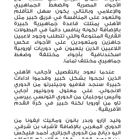
الأجواء المصرية والضغط الجماهيري
والإعلامي وبالتالي يكون سهل التأقلم
والتعود على المنافسة في فريق كبير مثل
الأهلي يمتلك قاعدة جماهيرية كبيرة
بالإضافة لكونه ينافس دائماً في البطولات
القارية المتنوعة والتي تتطلب وجود لاعبين
جاهزين ومتعودين على الأجواء عكس
اللاعبين الذين يلعبون في دوريات أوروبية
اسكندنافية بأجواء مختلفة وضغط
جماهيري مختلف تمامًا
.
عندما نعود بالتفصيل لأجانب الأهلي
الذين نجحوا بشكل كبير وقدموا اداءات
كبيرة سنجد فلافيو وجيلبرتو من الدوري
الانجولي، علي معلول وجونيور أجايي
وأنيس بوجلبان من الدوري التونسي
,
بيرسي
تاو من أوروبا لكنه خبير في كرة القدم
الأفريقية
.
وليد ازارو وبدر بانون وماليك ايفونا من
الدوري المغربي بالإضافة لأشرف بن شرقي,
اليو ديانج من الدوري الجزائري, أحمد فليكس