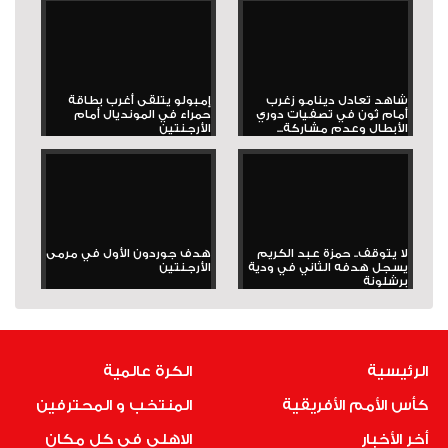
شاهد تعادل دينامو زغرب
إمبولو يتلقى أغرب بطاقة
أمام ثون في تصفيات دوري
حمراء في المونديال أمام
الأبطال وعدم مشاركة...
الأرجنتين
لا يتوقف.. حمزة عبد الكريم
هدف جوردون الأول في مرمى
يسجل هدفه الثاني في ودية
الأرجنتين
برشلونة
الرئيسية
الكرة عالمية
كأس الأمم الأفريقية
المنتخب و المحترفين
أخر الأخبار
الاهلى فى كل مكان