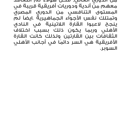
من الدوري الغاني, فكل هؤلاء تم التعاقد
معهم من أندية ودوريات أفريقية قريبة في
المستوى التنافسي من الدوري المصري
وتمتلك نفس الأجواء الجماهيرية
.
ايضاً لم
ينجح لاعبوا القارة اللاتينية في النادي
الأهلي وربما يكون ذلك بسبب اختلاف
الثقافات بين القارتين ولذلك كانت القارة
الأفريقية هي السر دائمًا في أجانب الأهلي
السوبر.