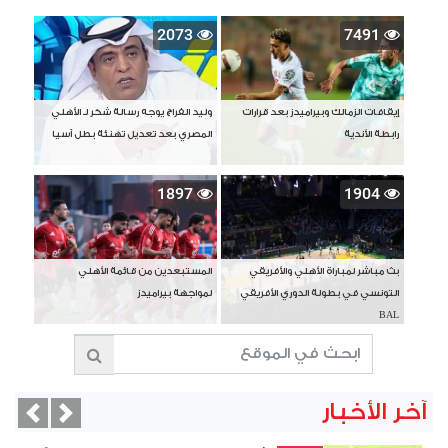
2073
7491
إيقافات الزمالك وبيراميدز بعد قرارات
وليد الفراج يوجه رسالة شكر لـ الأهلي
رابطة الأندية
المصري بعد تعديل تهنئة بطل آسيا
1897
1904
بث مباشر لمباراة الأهلي والأفريقي
المستبعدين من قائمة الأهلي
التونسي في بطولة الدوري الأفريقي
لمواجهة بيراميدز
BAL
آخر الأخبار
vious
Next