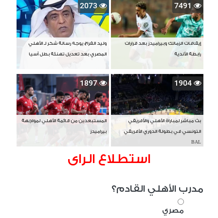
2073
7491
إيقافات الزمالك وبيراميدز بعد قرارات
وليد الفراج يوجه رسالة شكر لـ الأهلي
رابطة الأندية
المصري بعد تعديل تهنئة بطل آسيا
1897
1904
بث مباشر لمباراة الأهلي والأفريقي
المستبعدين من قائمة الأهلي لمواجهة
التونسي في بطولة الدوري الأفريقي
بيراميدز
BAL
استطلاع الراى
مدرب الأهلي القادم؟
مصري