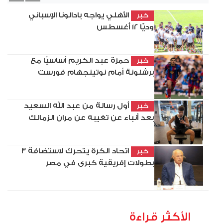
الأهلي يواجه بادالونا الإسباني
خبر
وديًّا 12 أغسطس
حمزة عبد الكريم أساسيًا مع
خبر
برشلونة أمام نوتينجهام فورست
أول رسالة من عبد الله السعيد
خبر
بعد أنباء عن تغيبه عن مران الزمالك
اتحاد الكرة يتحرك لاستضافة 3
خبر
بطولات إفريقية كبرى في مصر
الأكثر قراءة