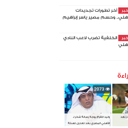
آخر تطورات تجديدات
بر
أهلي.. وحسم مصير ياسر إبراهيم
الخلفية تضرب لاعب النادي
بر
أهلي
اءة
2073
دز بعد
وليد الفراج يوجه رسالة شكر لـ
الأهلي المصري بعد تعديل تهنئة