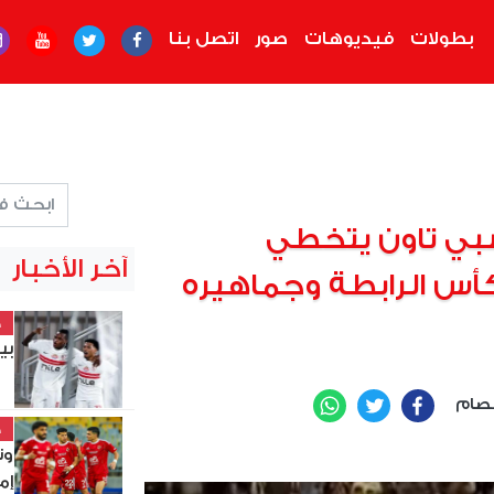
بطولات
فيديوهات
صور
اتصل بنا
سبي تاون يتخطي
آخر الأخبار
أس الرابطة وجماهيره
خ
بي
صام
WhatsApp
Twitter
Facebook
خ
وت
إم