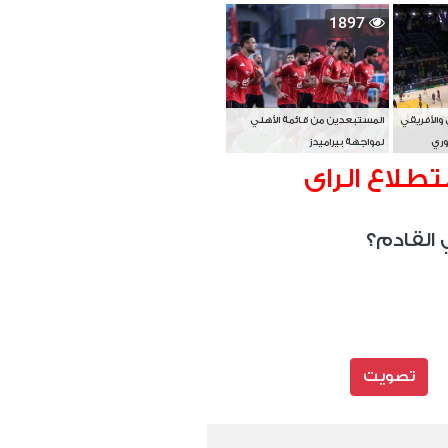
بطل آسيا
1897
 والأفريقي
المستبعدين من قائمة الأهلي
وري
لمواجهة بيراميدز
تطلاع الراى
 القادم؟
تصويت