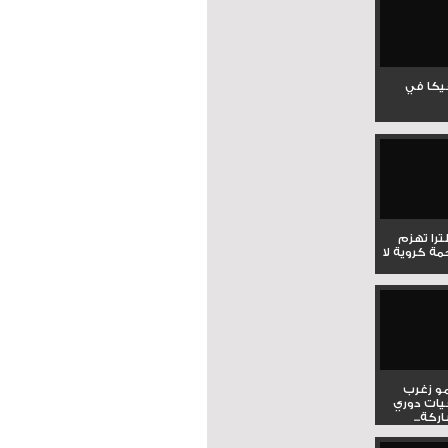
جيكا في
لترا تهزم
ي ملحمة كروية لا
و زغرب
يات دوري
كة...