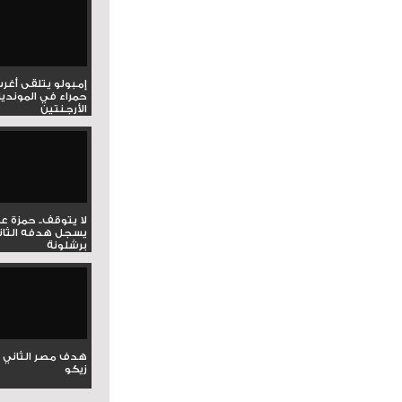
إمبولو يتلقى أغر
حمراء في المونديا
الأرجنتين
لا يتوقف.. حمزة ع
يسجل هدفه الثان
برشلونة
هدف مصر الثاني 
زيكو