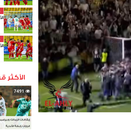
خ
ال
خ
ال
الأكثر قر
7491
إيقافات الزمالك وبيرامي
قرارات رابطة الأندية