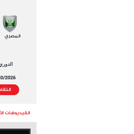
المصري
الدوري العا
5/20/2026 التوقيت 
التفا
الفيديوهات ال