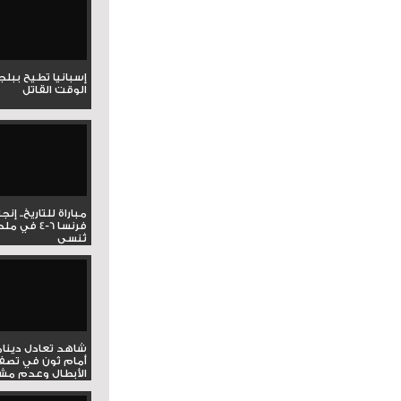
إسبانيا تطيح ببل
الوقت القاتل
مباراة للتاريخ.. إنج
فرنسا 6-4 ف
تُنسى
شاهد تعادل دينام
أمام ثون في تصف
الأبطال وعدم مشار