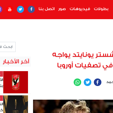
بطولات
فيديوهات
صور
اتصل بنا
نشستر يونايتد يواجه
آخر الأخبار
 تصفيات أوروبا
خ
ال
حمد
WhatsApp
Twitter
Facebook
بت
خ
ال