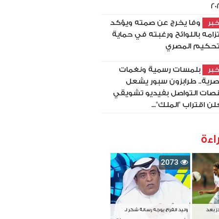
20
وفا يخرج عن صمته ويؤكد
بر
تزامه باللوائح ورغبته في حماية
تحكيم المصري
بلمسات رسمية ونغمات
بر
رية.. طرابزون سبور يشعل
صات التواصل بفيديو تشويقي
لن اقتراب "الملك"...
اءة
2073
دز بعد
وليد الفراج يوجه رسالة شكر لـ