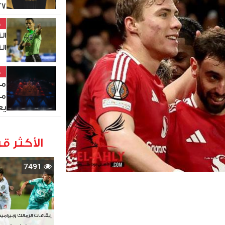
27
خ
ال
ال
خ
مص
من
يع
الأكثر قر
7491
إيقافات الزمالك وبيرامي