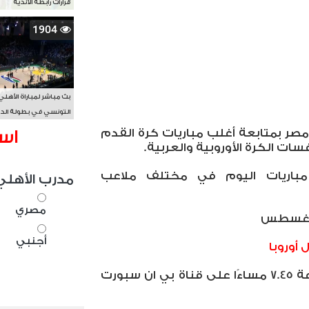
قرارات رابطة الأندية
1904
بث مباشر لمباراة الأهلي
التونسي في بطولة الد
الأفريقي BAL
ر بمتابعة أغلب مباريات كرة القدم
اس
سات الكرة الأوروبية والعربية.
ز مباريات اليوم في مختلف ملاعب
مدرب الأهلي
مصري
أجنبي
أوروبا
إف كاراباج ضد فرينكفاروزي الساعة 7.45 مساءًا على قناة بي ان سبورت