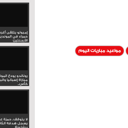
إمبولو يتلقى أغر
حمراء في المونديا
الأرجنتين
مواعيد مباريات اليوم
رونالدو يودع المو
مباراة إسبانيا وال
كأس...
لا يتوقف.. حمزة ع
يسجل هدفه الثان
برشلونة