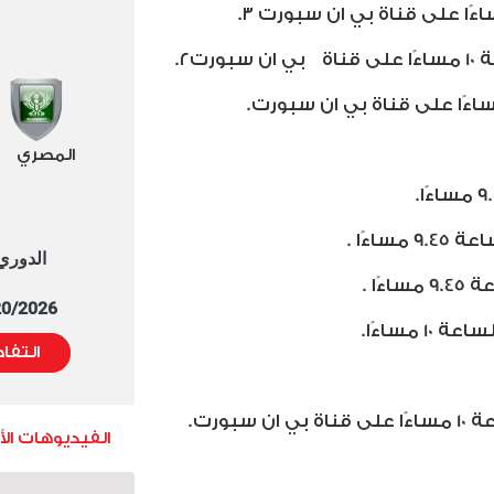
ًا على قناة بي ان سبورت ٣.
اة
بي ان سبورت٢.
المصري
اءًا .
الدوري العا
ا .
5/20/2026 التوقيت 
مساءًا.
التفا
بورت.
الفيديوهات ال