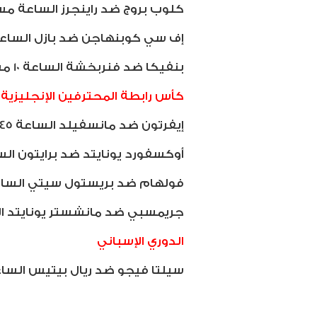
كلوب بروج ضد راينجرز الساعة مساء
إف سي كوبنهاجن ضد بازل الساعة 10 مساءًا على قن
بنفيكا ضد فنربخشة الساعة 10 مساءًا على قناة بي ان سبورت.
كأس رابطة المحترفين الإنجليزية
إيفرتون ضد مانسفيلد الساعة 9.45 مساءًا.
أوكسفورد يونايتد ضد برايتون الساعة 9.45 مس
فولهام ضد بريستول سيتي الساعة 9.45 مساءً
جريمسبي ضد مانشستر يونايتد الساعة 10 
الدوري الإسباني
سيلتا فيجو ضد ريال بيتيس الساعة 10 مساءًا على قناة بي ان س