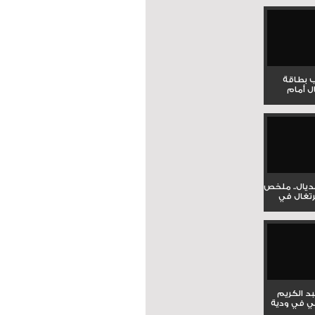
ب بطاقة
ل أمام
نديال.. ملخص
برتغال في
بد الكريم
ي في ودية