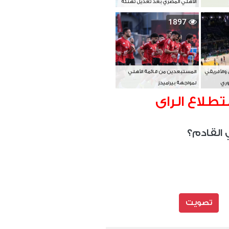
الأهلي المصري بعد تعديل تهنئة
بطل آسيا
1897
 والأفريقي
المستبعدين من قائمة الأهلي
وري
لمواجهة بيراميدز
تطلاع الراى
 القادم؟
تصويت