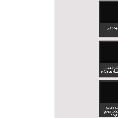
جيكا في
لترا تهزم
ي ملحمة كروية لا
و زغرب
يات دوري
كة...