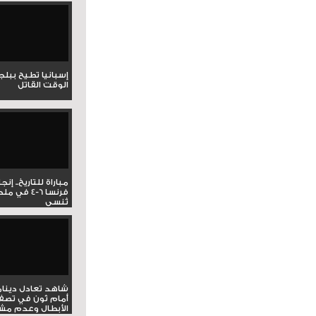
إسبانيا تطيح ببل
الوقت القاتل
مباراة للتاريخ.. إنج
فرنسا 6-4 ف
تُنسى
شاهد تعادل دينام
أمام ثون في تصف
الأبطال وعدم مشار