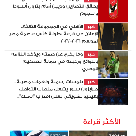
يحقق انتصارين وديين أمام بترول أسيوط
والنجوم
الأهلي في المجموعة الثالثة..
خبر
الإعلان عن قرعة بطولة كأس عاصمة مصر
لموسم 2026-2027
وفا يخرج عن صمته ويؤكد التزامه
خبر
باللوائح ورغبته في حماية التحكيم
المصري
بلمسات رسمية ونغمات مصرية..
خبر
طرابزون سبور يشعل منصات التواصل
بفيديو تشويقي يعلن اقتراب "الملك"...
الأكثر قراءة