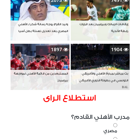
2073
7491
إيقافات الزمالك وبيراميدز بعد قرارات
وليد الفراج يوجه رسالة شكر لـ الأهلي
رابطة الأندية
المصري بعد تعديل تهنئة بطل آسيا
1897
1904
بث مباشر لمباراة الأهلي والأفريقي
المستبعدين من قائمة الأهلي لمواجهة
التونسي في بطولة الدوري الأفريقي
بيراميدز
BAL
استطلاع الراى
مدرب الأهلي القادم؟
مصري