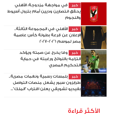
في مواجهة مزدوجة: الأهلي
خبر
يحقق انتصارين وديين أمام بترول أسيوط
والنجوم
الأهلي في المجموعة الثالثة..
خبر
الإعلان عن قرعة بطولة كأس عاصمة
مصر لموسم 2026-2027
وفا يخرج عن صمته ويؤكد
خبر
التزامه باللوائح ورغبته في حماية
التحكيم المصري
بلمسات رسمية ونغمات مصرية..
خبر
طرابزون سبور يشعل منصات التواصل
بفيديو تشويقي يعلن اقتراب "الملك"...
الأكثر قراءة