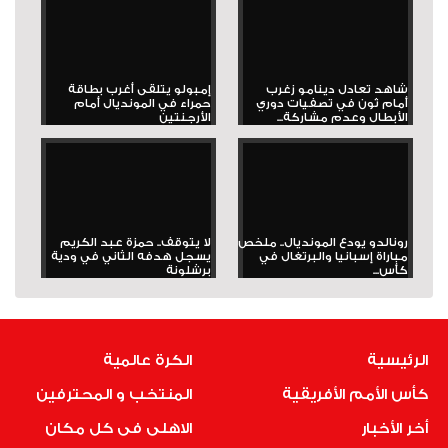
شاهد تعادل دينامو زغرب
إمبولو يتلقى أغرب بطاقة
أمام ثون في تصفيات دوري
حمراء في المونديال أمام
الأبطال وعدم مشاركة...
الأرجنتين
رونالدو يودع المونديال.. ملخص
لا يتوقف.. حمزة عبد الكريم
مباراة إسبانيا والبرتغال في
يسجل هدفه الثاني في ودية
كأس...
برشلونة
الرئيسية
الكرة عالمية
كأس الأمم الأفريقية
المنتخب و المحترفين
أخر الأخبار
الاهلى فى كل مكان