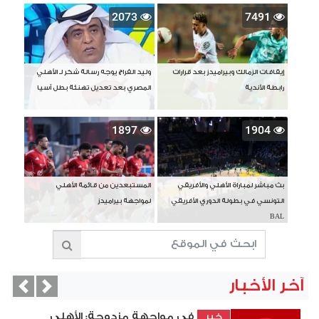
2073
7491
إيقافات الزمالك وبيراميدز بعد قرارات
وليد الفراج يوجه رسالة شكر لـ الأهلي
رابطة الأندية
المصري بعد تعديل تهنئة بطل آسيا
1897
1904
بث مباشر لمباراة الأهلي والأفريقي
المستبعدين من قائمة الأهلي
التونسي في بطولة الدوري الأفريقي
لمواجهة بيراميدز
BAL
آخر الأخبار
vious
Next
في مواجهة مزدوجة: الأهلي
خبر