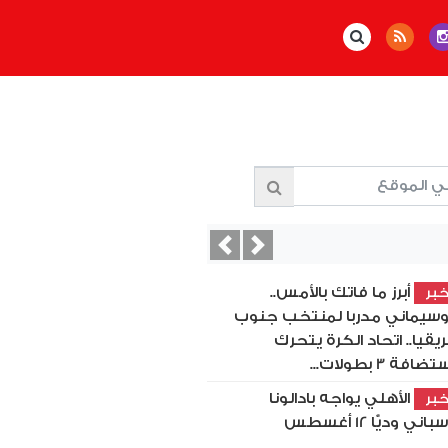
Previous
Next
أبرز ما فاتك بالأمس..
بر
سيماني مدربا لمنتخب جنوب
ريقيا.. اتحاد الكرة يتحرك
ضافة 3 بطولات...
الأهلي يواجه بادالونا
بر
باني وديًّا 12 أغسطس