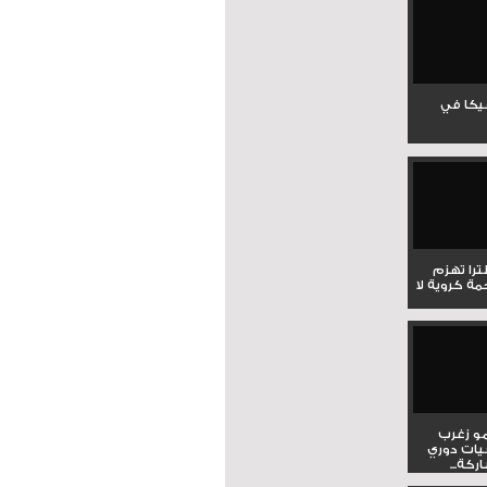
جيكا في
لترا تهزم
ي ملحمة كروية لا
و زغرب
يات دوري
كة...