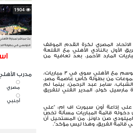
1904
بث مباشر لمباراة الأهلي
لاتحاد المصري لكرة القدم الموقف
التونسي في بطولة الد
ق الأول بالنادي الأهلي مع القلعة
الأفريقي BAL
اس
ريات المارد الأحمر، بعد تعافيه من
ولم يشارك علي معلول هذا الموسم مع الأهلي سوى في 3 مباريات،
مدرب الأهلي
جموعات من بطولة كأس عاصمة مصر،
شباب، سامر عبد الرحمن، بينما لم
مصري
مارسيل كولر، المدير الفني للفريق
أجنبي
على إذاعة أون سبورت اف ام: "علي
دخوله قائمة المباريات مسألة تخص
اميلودي صن داونز، من المستحيل أن
في قائمة الفريق، وهذا ليس مؤكد".