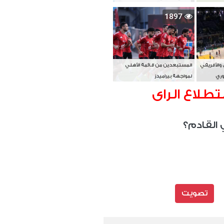
بطل آسيا
1897
 والأفريقي
المستبعدين من قائمة الأهلي
وري
لمواجهة بيراميدز
تطلاع الراى
 القادم؟
تصويت