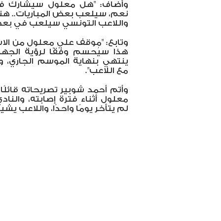
وأضاف: "هل معلول سيشارك في
واللاعب التونسي سيلعب في بعض 
وتابع: "موقف علي معلول من الاس
هذا سيُحسم وفقًا لرؤية الجهاز
ينتهي بنهاية الموسم الجاري، و
مع اللاعب".
وأتم أحمد شوبير تصريحاته قائلًا
معلول أثناء فترة إصابته، والناد
لم يتأخر يومًا واحدًا، واللاعب يشيد د