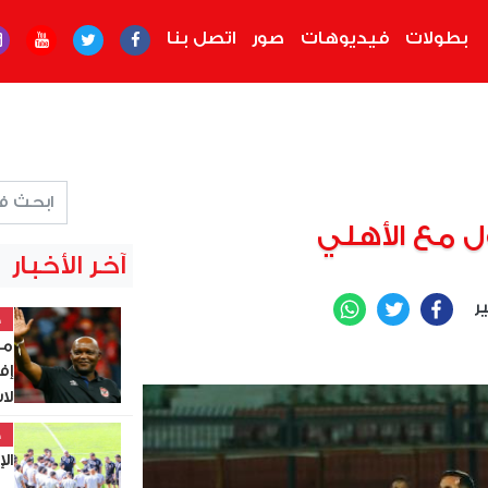
بطولات
فيديوهات
صور
اتصل بنا
 مع الأهلي
آخر الأخبار
ير
WhatsApp
Twitter
Facebook
خ
مو
إف
لاست
خ
الإس