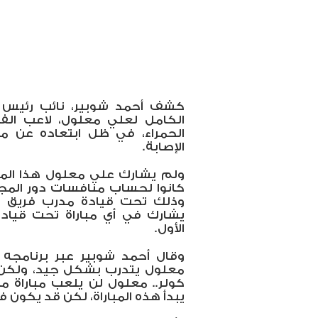
كشف أحمد شوبير، نائب رئيس ا
الكامل لعلي معلول، لاعب الفري
الحمراء، في ظل ابتعاده عن مبا
الإصابة.
كانوا لحساب منافسات دور الم
وذلك تحت قيادة مدرب فريق ال
يشارك في أي مباراة تحت قيادة 
الأول.
وقال أحمد شوبير عبر برنامجه 
معلول يتدرب بشكل جيد، ولكن 
كولر.. معلول لن يلعب مباراة م
يبدأ هذه المباراة، لكن قد يكون 