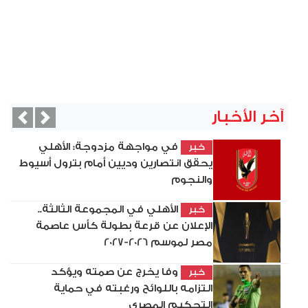
آخر الأخبار
vious
Next
في مواجهة مزدوجة: الأهلي
خبر
يحقق انتصارين وديين أمام بترول أسيوط
والنجوم
الأهلي في المجموعة الثالثة..
خبر
الإعلان عن قرعة بطولة كأس عاصمة
مصر لموسم 2026-2027
وفا يخرج عن صمته ويؤكد
خبر
التزامه باللوائح ورغبته في حماية
التحكيم المصري