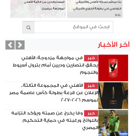
بث مباشر لمباراة الأهلي والأفريقي
المستبعدين من قائمة الأهلي
التونسي في بطولة الدوري الأفريقي
لمواجهة بيراميدز
BAL
آخر الأخبار
vious
Next
في مواجهة مزدوجة: الأهلي
خبر
يحقق انتصارين وديين أمام بترول أسيوط
والنجوم
الأهلي في المجموعة الثالثة..
خبر
الإعلان عن قرعة بطولة كأس عاصمة مصر
لموسم 2026-2027
وفا يخرج عن صمته ويؤكد التزامه
خبر
باللوائح ورغبته في حماية التحكيم
المصري