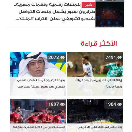
بلمسات رسمية ونغمات مصرية..
خبر
طرابزون سبور يشعل منصات التواصل
بفيديو تشويقي يعلن اقتراب "الملك"...
الأكثر قراءة
2073
7491
إيقافات الزمالك وبيراميدز بعد قرارات
وليد الفراج يوجه رسالة شكر لـ الأهلي
رابطة الأندية
المصري بعد تعديل تهنئة بطل آسيا
1897
1904
بث مباشر لمباراة الأهلي والأفريقي
المستبعدين من قائمة الأهلي لمواجهة