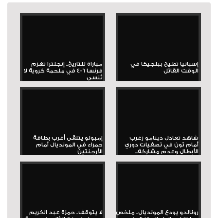
إسبانيا تطيح ببلجيكا في
مباراة للتاريخ.. إنجلترا تهزم
الوقت القاتل
فرنسا 6-4 في ملحمة كروية لا
تُنسى
شاهد تعادل دينامو زغرب
إمبولو يتلقى أغرب بطاقة
أمام ثون في تصفيات دوري
حمراء في المونديال أمام
الأبطال وعدم مشاركة...
الأرجنتين
رونالدو يودع المونديال.. ملخص
لا يتوقف.. حمزة عبد الكريم