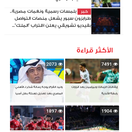
بلمسات رسمية ونغمات مصرية..
خبر
طرابزون سبور يشعل منصات التواصل
بفيديو تشويقي يعلن اقتراب "الملك"...
الأكثر قراءة
2073
7491
إيقافات الزمالك وبيراميدز بعد قرارات
وليد الفراج يوجه رسالة شكر لـ الأهلي
رابطة الأندية
المصري بعد تعديل تهنئة بطل آسيا
1897
1904