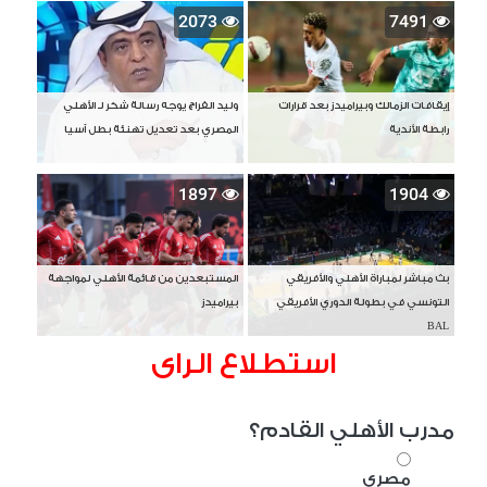
2073
7491
إيقافات الزمالك وبيراميدز بعد قرارات
وليد الفراج يوجه رسالة شكر لـ الأهلي
رابطة الأندية
المصري بعد تعديل تهنئة بطل آسيا
1897
1904
بث مباشر لمباراة الأهلي والأفريقي
المستبعدين من قائمة الأهلي لمواجهة
التونسي في بطولة الدوري الأفريقي
بيراميدز
BAL
استطلاع الراى
مدرب الأهلي القادم؟
مصري