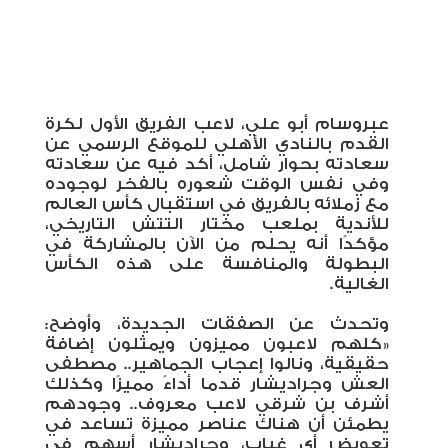
عبر
وسام أبو علي، لاعب الفريق الأول لكرة
القدم بالنادي الأهلي للموقع الرسمي عن
سعادته بحوار شامل، أكد فيه عن سعادته
وفي نفس الوقت شعوره بالفخر لوجوده
مع زملائه بالفريق في استقبال كأس العالم
للأندية بملعب ‏مختار التتش التاريخي،
مؤكدًا أنه يحلم من الآن بالمشاركة في
البطولة والمنافسة على هذه الكأس
الغالية.
وتحدث عن الصفقات الجديدة، وأوضح:
«كلهم لاعبون مميزون ويمثلون إضافة
حقيقية، ونالوا إعجاب الجماهير.. مصطفى
‏العش وجراديشار قدما أداءً مميزًا وكذلك
أشرف بن شرقي لاعب معروف.. وجودهم
يطمئن أن هناك عناصر مميزة تساعد في
‏تعويض أي غياب، وجراديشار أسهم في