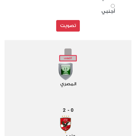
أجنبي
تصويت
المصري
2
0
-