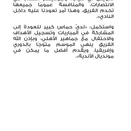
الانتصارات، والمنافسة عمومًا جميعها
تخدم الفريق، وهذا أمر تعودنا عليه داخل
‏النادي».‏
واستكمل: «لديَّ حماس كبير للعودة إلى
المشاركة في المباريات وتسجيل الأهداف
والاحتفال مع جماهير الأهلي، وبإذن الله
الفريق ‏ينهي الموسم متوجًا بالدوري
وإفريقيا، ويقدم أفضل ما يمكن في
مونديال الأندية».‏