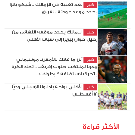
بعد تغيبه عن الزمالك .. شيكو بانزا
خبر
يحدد موعد عودته للفريق
الزمالك يحدد موقفه النهائي من
خبر
رحيل خوان بيزيرا إلى شباب الأهلي
أبرز ما فاتك بالأمس.. موسيماني
خبر
مدربا لمنتخب جنوب إفريقيا.. اتحاد الكرة
يتحرك لاستضافة 3 بطولات...
الأهلي يواجه بادالونا الإسباني وديًّا
خبر
12 أغسطس
الأكثر قراءة