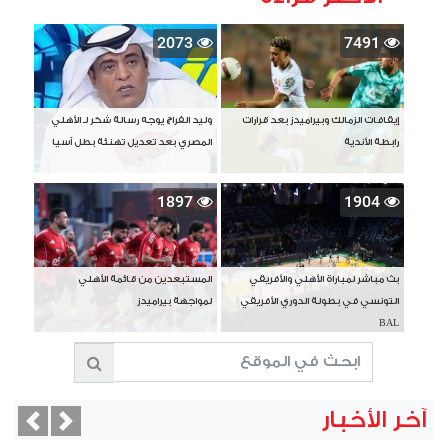
2073
7491
إيقافات الزمالك وبيراميدز بعد قرارات
وليد الفراج يوجه رسالة شكر لـ الأهلي
رابطة الأندية
المصري بعد تعديل تهنئة بطل آسيا
1897
1904
بث مباشر لمباراة الأهلي والأفريقي
المستبعدين من قائمة الأهلي
التونسي في بطولة الدوري الأفريقي
لمواجهة بيراميدز
BAL
آخر الأخبار
vious
Next