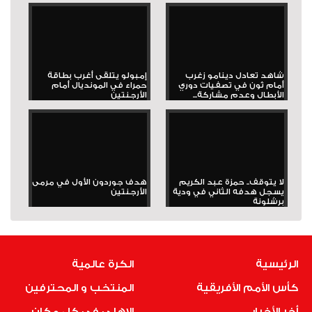
شاهد تعادل دينامو زغرب
إمبولو يتلقى أغرب بطاقة
أمام ثون في تصفيات دوري
حمراء في المونديال أمام
الأبطال وعدم مشاركة...
الأرجنتين
لا يتوقف.. حمزة عبد الكريم
هدف جوردون الأول في مرمى
يسجل هدفه الثاني في ودية
الأرجنتين
برشلونة
الرئيسية
الكرة عالمية
كأس الأمم الأفريقية
المنتخب و المحترفين
أخر الأخبار
الاهلى فى كل مكان