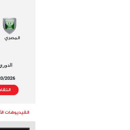
المصري
الدوري العا
5/20/2026 التوقيت 
التفا
الفيديوهات ال