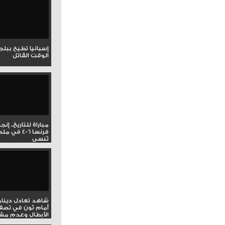
إسبانيا تطيح ببل
الوقت القاتل
مباراة للتاريخ.. إنج
فرنسا 6-4 ف
تُنسى
شاهد تعادل دينام
أمام ثون في تصف
الأبطال وعدم مشار