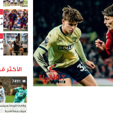
خ
مع
فو
خ
ال
مر
الأكثر قر
7491
إيقافات الزمالك وبيرامي
قرارات رابطة الأندية