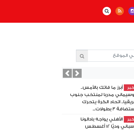
Previous
Next
أبرز ما فاتك بالأمس..
بر
سيماني مدربا لمنتخب جنوب
ريقيا.. اتحاد الكرة يتحرك
ضافة 3 بطولات...
الأهلي يواجه بادالونا
بر
باني وديًّا 12 أغسطس