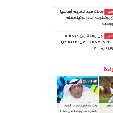
حمزة عبد الكريم أساسيًا
بر
 برشلونة أمام نوتينجهام
رست
أول رسالة من عبد الله
بر
سعيد بعد أنباء عن تغيبه عن
ان الزمالك
اءة
2073
دز بعد
وليد الفراج يوجه رسالة شكر لـ
الأهلي المصري بعد تعديل تهنئة