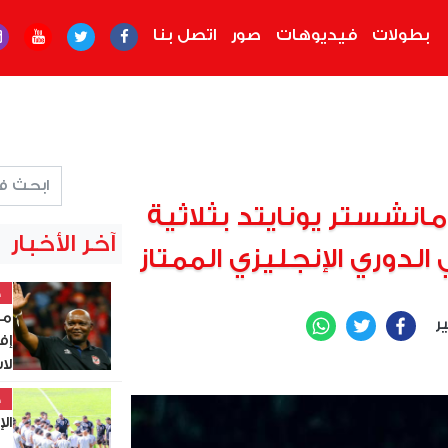
بطولات
فيديوهات
صور
اتصل بنا
نشستر يونايتد بثلاثية
آخر الأخبار
لدوري الإنجليزي الممتاز
خ
مو
ير
WhatsApp
Twitter
Facebook
إف
لاست
خ
الإس