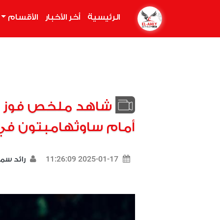
الرئيسية
(current)
أخر الأخبار
الأقسام
شاهد ملخص فوز ما
أمام ساوثهامبتون في ا
2025-01-17 11:26:09
رائد سم