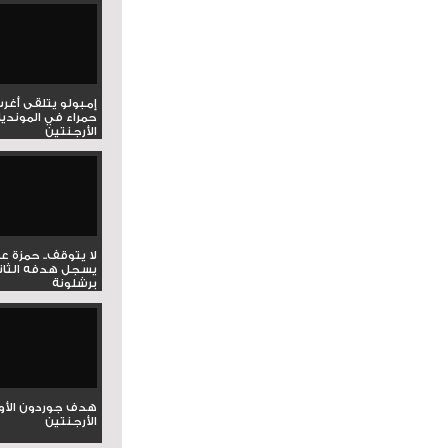
إمبولو يتلقى أغر
حمراء في المونديا
الأرجنتين
لا يتوقف.. حمزة ع
يسجل هدفه الثان
برشلونة
هدف جوردون الأو
الأرجنتين