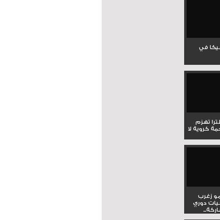
جيكا في
لترا تهزم
ي ملحمة كروية لا
و زغرب
يات دوري
كة...