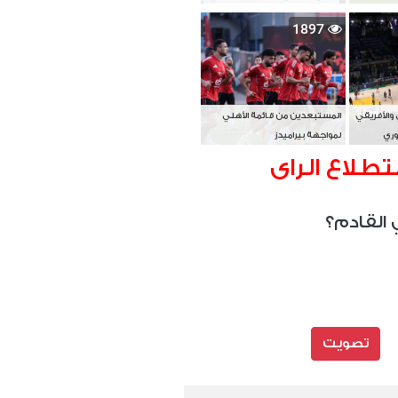
بطل آسيا
1897
 والأفريقي
المستبعدين من قائمة الأهلي
وري
لمواجهة بيراميدز
تطلاع الراى
 القادم؟
تصويت