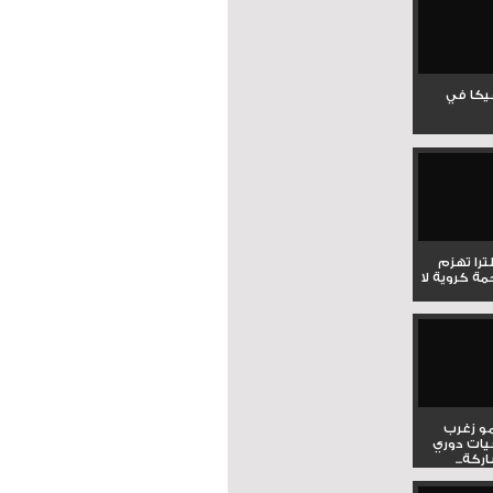
جيكا في
لترا تهزم
ي ملحمة كروية لا
و زغرب
يات دوري
كة...