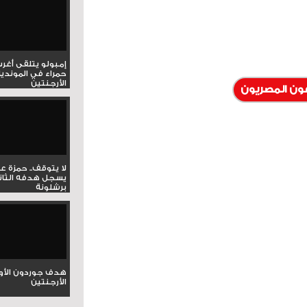
إمبولو يتلقى أغر
حمراء في المونديا
الأرجنتين
ون المصريون
لا يتوقف.. حمزة ع
يسجل هدفه الثان
برشلونة
هدف جوردون الأو
الأرجنتين