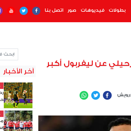
بطولات
فيديوهات
صور
اتصل بنا
رحيلي عن ليفربول أكبر
آخر الأخبار
خ
رويش
WhatsApp
Twitter
Facebook
حس
خ
مو
إس