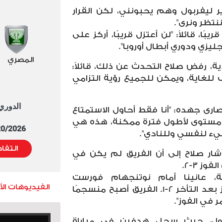
هير ليفربول وهم يحبونني، لكن القرار
نتظر ونرى".
بًا، قائلاً: "لن أعتزل قريبًا، أركز على
ليزي ودوري أبطال أوروبا".
المصري
، رفض صلاح التحدث عن ذلك، قائلاً:
ترف للغاية، ويمكن للجميع رؤية التزامي
الدوري العا
رى جهده: "أنا فقط أحاول الاستمتاع
 مستوى لأطول فترة ممكنة، هذه هي
5/20/2026 التوقيت 
ء لنفسي وللنادي".
التفا
شار صلاح إلى أن الفريق لم يكن في
ز 3-2.
ية، عانينا أمام نوتنجهام فورست
الفيديوهات ال
وتشيلسي، لكننا تمكنا من الفوز بعد التأخر 2-1. الفريق أصبح منسجمًا
 في الفوز".
ربول، حيث سجل هدفين في مباراة