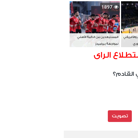
بطل آسيا
1897
 والأفريقي
المستبعدين من قائمة الأهلي
وري
لمواجهة بيراميدز
تطلاع الراى
 القادم؟
تصويت