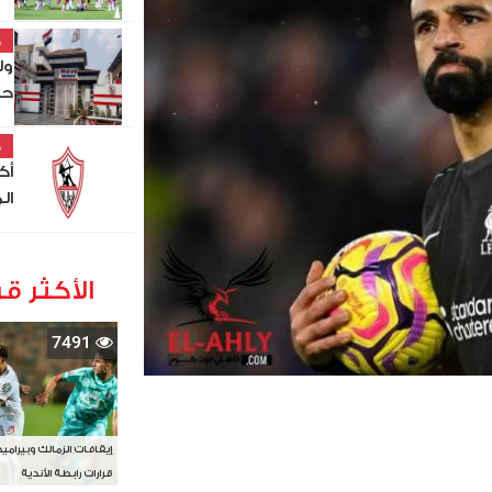
خ
ول
حص
خ
أك
ال
الأكثر قر
7491
إيقافات الزمالك وبيرامي
قرارات رابطة الأندية