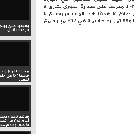
ساوثامبتون ليقود فريقه للفوز 3-2، متربعًا على صدارة الدوري بفارق 8
نقاط عن مانشستر سيتي. سجل صلاح 12 هدفًا هذا الموسم وصنع 10
أهداف أخرى، ليصل إلى 223 هدفًا و99 تمريرة حاسمة في 367 مباراة مع
إسبانيا تطيح ببل
الوقت القاتل
مباراة للتاريخ.. إنج
فرنسا 6-4 ف
تُنسى
شاهد تعادل دينام
أمام ثون في تصف
الأبطال وعدم مشار