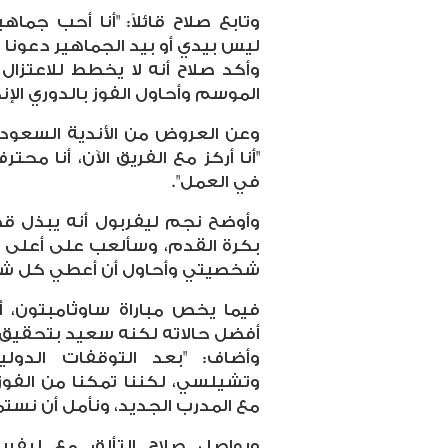
وتابع صلاح قائلاً: "أنا أحب جما
ليس بيدي أو بيد الجماهير دعونا ن
وأكد صلاح أنه لا يخطط للاعتزال قري
الموسم وأحاول الفوز بالدوري الإنج
وعن العروض من الأندية السعودية
"أنا أركز مع الفريق الآن، أنا مح
في العمل".
وأوضح نجم ليفربول أنه يبذل قصا
بكرة القدم، وسألعب على أعلى
شخصيتي وأحاول أن أعطي كل شي
فيما يخص مباراة ساوثامبتون، أ
أفضل حالاته لكنه سعيد بتحقيق الفو
وأضاف: "بعد التوقفات الدول
مع المدرب الجديد، ونأمل أن نستمر
ويواصل صلاح التألق مع ليف