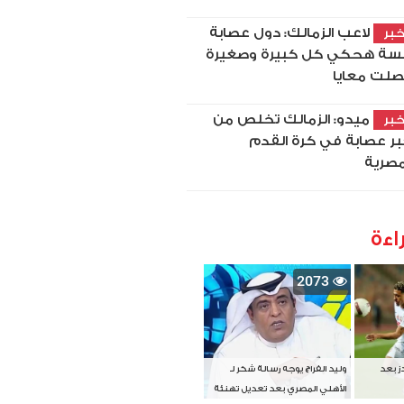
لاعب الزمالك: دول عصابة
بر
سة هحكي كل كبيرة وصغيرة
لت معايا
ميدو: الزمالك تخلص من
بر
بر عصابة في كرة القدم
مصرية
اءة
2073
دز بعد
وليد الفراج يوجه رسالة شكر لـ
الأهلي المصري بعد تعديل تهنئة