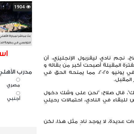
1904
بث مباشر لمباراة الأهلي
التونسي في بطولة الد
الأفريقي BAL
اس
، نجم نادي ليفربول الإنجليزي، أن
فترة المقبلة أصبحت أكبر من بقائه و
مدرب الأهلي
ينتهي عقد صلاح مع ليفربول في يونيو 2025، مما يمنحه الحق في
 المقبل.
مصري
ك"، قال صلاح: "نحن على وشك دخول
أجنبي
للبقاء في النادي، احتمالات رحيلي
ت عديدة، لا يوجد نادٍ مثل هذا، لكن