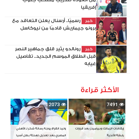
إفريقيا
رسميًا.. أرسنال يعلن التعاقد مع
خبر
برونو جيماريش قادمًا من نيوكاسل
رونالدو يثير قلق جماهير النصر
خبر
قبل انطلاق الموسم الجديد.. تفاصيل
غيابه
الأكثر قراءة
2073
7491
إيقافات الزمالك وبيراميدز بعد قرارات
وليد الفراج يوجه رسالة شكر لـ الأهلي
رابطة الأندية
المصري بعد تعديل تهنئة بطل آسيا