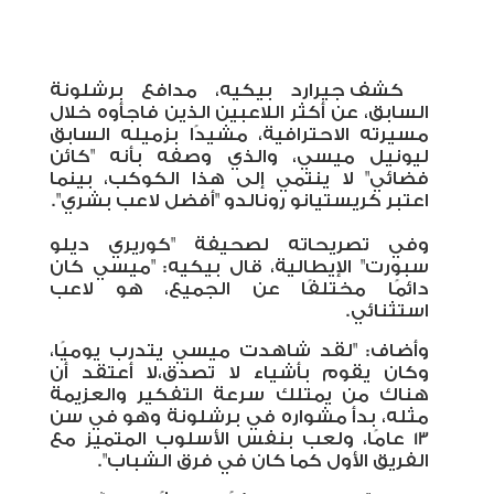
كشف جيرارد بيكيه، مدافع برشلونة
السابق، عن أكثر اللاعبين الذين فاجأوه خلال
مسيرته الاحترافية، مشيدًا بزميله السابق
ليونيل ميسي، والذي وصفه بأنه "كائن
فضائي" لا ينتمي إلى هذا الكوكب، بينما
اعتبر كريستيانو رونالدو "أفضل لاعب بشري".
وفي تصريحاته لصحيفة "كوريري ديلو
سبورت" الإيطالية، قال بيكيه: "ميسي كان
دائمًا مختلفًا عن الجميع، هو لاعب
استثنائي.
وأضاف: "لقد شاهدت ميسي يتدرب يوميًا،
وكان يقوم بأشياء لا تصدق،لا أعتقد أن
هناك من يمتلك سرعة التفكير والعزيمة
مثله، بدأ مشواره في برشلونة وهو في سن
13 عامًا، ولعب بنفس الأسلوب المتميز مع
الفريق الأول كما كان في فرق الشباب".