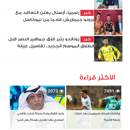
رسميًا.. أرسنال يعلن التعاقد مع
خبر
برونو جيماريش قادمًا من نيوكاسل
رونالدو يثير قلق جماهير النصر قبل
خبر
انطلاق الموسم الجديد.. تفاصيل غيابه
الأكثر قراءة
2073
7491
إيقافات الزمالك وبيراميدز بعد قرارات
وليد الفراج يوجه رسالة شكر لـ الأهلي
رابطة الأندية
المصري بعد تعديل تهنئة بطل آسيا