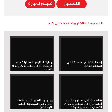
التفاصيل
تقييم المباراة
الفيديوهات الأكثر مشاهدة خلال شهر
إسبانيا تطيح ببلجيكا في
مباراة للتاريخ.. إنجلترا تهزم
الوقت القاتل
فرنسا 6-4 في ملحمة كروية لا
تُنسى
شاهد تعادل دينامو زغرب
إمبولو يتلقى أغرب بطاقة
أمام ثون في تصفيات دوري
حمراء في المونديال أمام
الأبطال وعدم مشاركة...
الأرجنتين