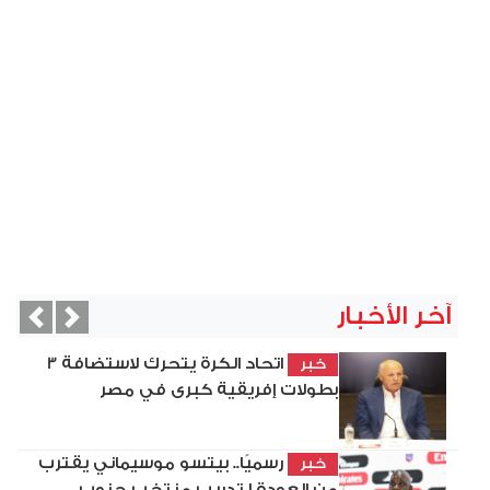
آخر الأخبار
vious
Next
اتحاد الكرة يتحرك لاستضافة 3
خبر
بطولات إفريقية كبرى في مصر
رسميًا.. بيتسو موسيماني يقترب
خبر
من العودة لتدريب منتخب جنوب