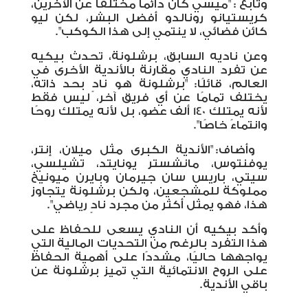
وتابع :
"ميسي كان دائمًا مختلفًا عن الآخرين،
كريستيانو رونالدو أفضل البشر، لكن ليو
كائن فضائي، لا ينتمي إلى هذا الكوكب".
وعن ناديه السابق، برشلونة، تحدث بيكيه
عن تفرد النادي مقارنة بالأندية الأخرى في
العالم، قائلًا: "برشلونة هو نادٍ بحد ذاته،
يختلف تمامًا عن أي فريق آخر، ليس فقط
لأنه يمتلك 140 ألف عضو، بل لأنه يمتلك روحًا
وانتماءً خاصًا".
وأضاف: "الأندية الكبرى مثل ميلان، إنتر،
يوفنتوس، مانشستر يونايتد، تشيلسي،
سيتي، باريس سان جيرمان وبايرن ميونيخ
مملوكة للمشجعين، ولكن برشلونة يتجاوز
هذا، فهو يمثل أكثر من مجرد نادٍ رياضي".
وأكد بيكيه أن النادي يسعى للحفاظ على
هذا التفرد بالرغم من التحديات المالية التي
يواجهها حاليًا، مشددًا على أهمية الحفاظ
على الروح الانتمائية التي تميز برشلونة عن
باقي الأندية.