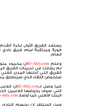
يستعد الفريق الأول لكرة القدم
قوية ومرتقبة امام فريق نادي ال
العام.
وعلم
El-Ahly.com
ان محمود متولي
لم يشارك في تدريبات الفريق الي
الفريق التي أعلنها المدير الفن
ستخوض اللقاء الذي سينطلق مسا
كما وصل لـ
El-Ahly.com
ان اللاع
التي سوف يخوضها اللاعبين الذ
البنك الأهلي كما أوضح
l-Ahly.com
ومن المنتظر ان يحسم النادي