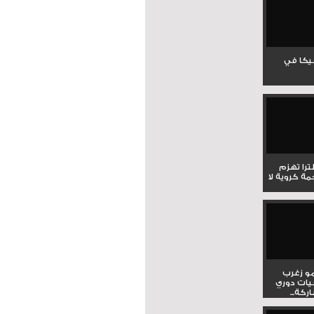
جيكا في
لترا تهزم
ي ملحمة كروية لا
و زغرب
يات دوري
كة...