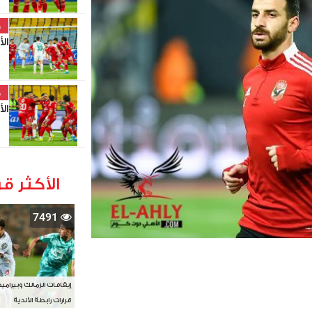
خ
ال
خ
ال
الأكثر قر
7491
إيقافات الزمالك وبيرامي
قرارات رابطة الأندية