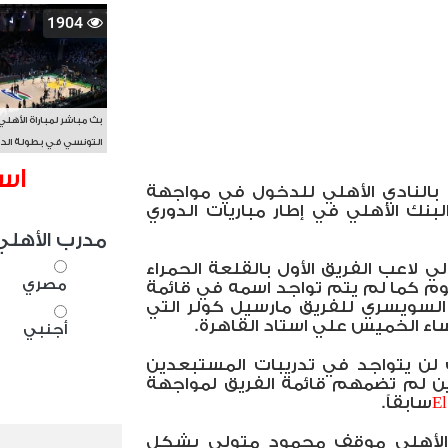
1904
بث مباشر لمباراة الأهلي
التونسي في بطولة الد
الأفريقي BAL
اس
 بالنادي الأهلي للدخول في مواجهة
بنك الأهلي في إطار مباريات الدوري
مدرب الأهلي
 لاعب الفريق الأول بالقلعة الحمراء
مصري
وم كما لم يتم تواجد اسمه في قائمة
ي السويسري للفريق مارسيل كولر التي
ء الخميس علي استاد القاهرة.
أجنبي
ب لن يتواجد في تدريبات المستبعدين
ين لم تضمهم قائمة الفريق لمواجهة
E
سابقاً.
 الأهلي موقف محمود متولي بشكل