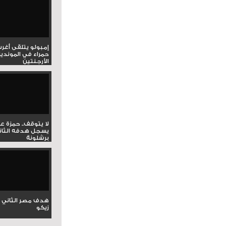
إمبولو يتلقى أغر
حمراء في المونديا
الأرجنتين
لا يتوقف.. حمزة ع
يسجل هدفه الثان
برشلونة
هدف مصر الثاني 
زيكو