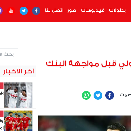
بطولات
فيديوهات
صور
اتصل بنا
ي قبل مواجهة البنك
آخر الأخبار
خ
بي
عصمت
WhatsApp
Twitter
Facebook
خ
وت
إم