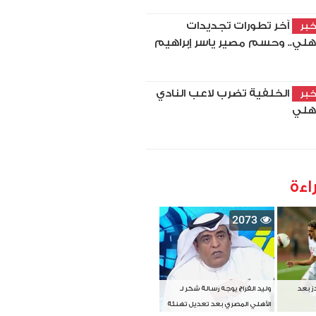
آخر تطورات تجديدات
بر
أهلي.. وحسم مصير ياسر إبراهيم
الخلفية تضرب لاعب النادي
بر
أهلي
اءة
2073
دز بعد
وليد الفراج يوجه رسالة شكر لـ
الأهلي المصري بعد تعديل تهنئة