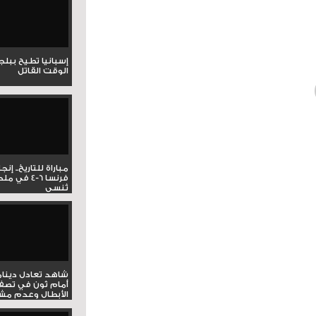
إسبانيا تطيح ببل
الوقت القاتل
مباراة للتاريخ.. إنج
فرنسا 6-4 ف
تُنسى
شاهد تعادل دينام
أمام ثون في تصف
الأبطال وعدم مشار