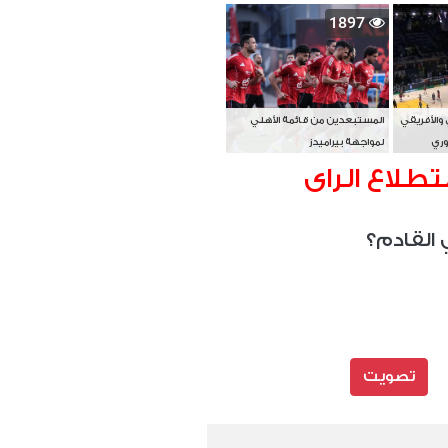
بطل آسيا
1897
 والأفريقي
المستبعدين من قائمة الأهلي
وري
لمواجهة بيراميدز
تطلاع الراى
 القادم؟
تصويت