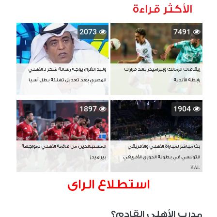
الأكثر قراءة
2073
7491
إيقافات الزمالك وبيراميدز بعد قرارات
وليد الفراج يوجه رسالة شكر لـ الأهلي
رابطة الأندية
المصري بعد تعديل تهنئة بطل آسيا
1897
1904
بث مباشر لمباراة الأهلي والأفريقي
المستبعدين من قائمة الأهلي لمواجهة
التونسي في بطولة الدوري الأفريقي
بيراميدز
BAL
استطلاع الراى
مدرب الأهلي القادم؟