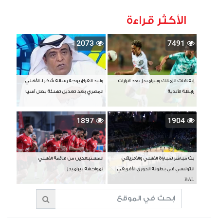
الأكثر قراءة
2073
7491
إيقافات الزمالك وبيراميدز بعد قرارات
وليد الفراج يوجه رسالة شكر لـ الأهلي
رابطة الأندية
المصري بعد تعديل تهنئة بطل آسيا
1897
1904
بث مباشر لمباراة الأهلي والأفريقي
المستبعدين من قائمة الأهلي
التونسي في بطولة الدوري الأفريقي
لمواجهة بيراميدز
BAL