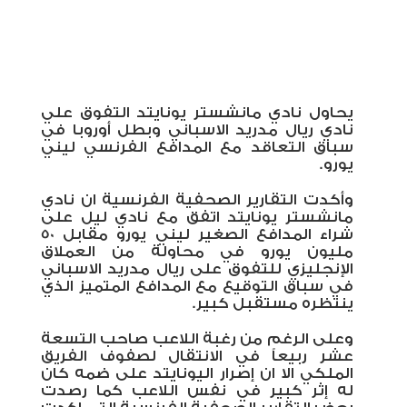
يحاول نادي مانشستر يونايتد التفوق علي
نادي ريال مدريد الاسباني وبطل أوروبا في
سباق التعاقد مع المدافع الفرنسي ليني
يورو.
وأكدت التقارير الصحفية الفرنسية ان نادي
مانشستر يونايتد اتفق مع نادي ليل على
شراء المدافع الصغير ليني يورو مقابل 50
مليون يورو في محاولة من العملاق
الإنجليزي للتفوق على ريال مدريد الاسباني
في سباق التوقيع مع المدافع المتميز الذي
ينتظره مستقبل كبير.
وعلى الرغم من رغبة اللاعب صاحب التسعة
عشر ربيعاً في الانتقال لصفوف الفريق
الملكي الا ان إصرار اليونايتد على ضمه كان
له إثر كبير في نفس اللاعب كما رصدت