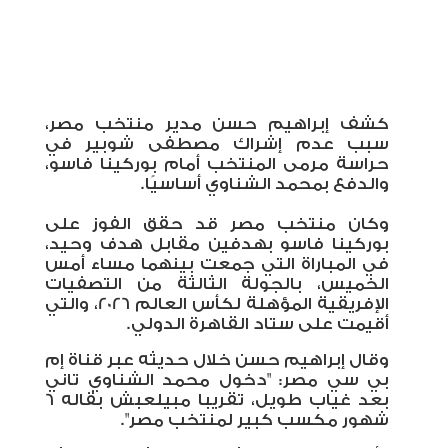
كشف إبراهيم حسن مدير منتخب مصر،
سبب عدم إشراك مصطفى شوبير في
حراسة مرمى المنتخب أمام بوركينا فاسو،
والدفع بمحمد الشناوي أساسيًا.
وكان منتخب مصر قد حقق الفوز على
بوركينا فاسو بهدفين مقابل هدف وحيد،
في المباراة التي جمعت بينهما مساء أمس
الخميس، بالجولة الثالثة من التصفيات
الإفريقية المؤهلة لكأس العالم 2026، والتي
أقيمت على ستاد القاهرة الدولي.
وقال إبراهيم حسن خلال حديثه عبر قناة إم
بي سي مصر: "دخول محمد الشناوي تاني
بعد غياب طويل، تقريبا مبيلعبش بقاله 6
شهور مكسب كبير لمنتخب مصر".