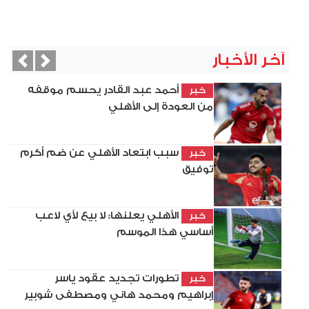
آخر الأخبار
vious
Next
أحمد عبد القادر يحسم موقفه
خبر
من العودة إلى الأهلي
سبب ابتعاد الأهلي عن ضم أكرم
خبر
توفيق
الأهلي يعلنها: لا بيع لأي لاعب
خبر
أساسي هذا الموسم
تطورات تجديد عقود ياسر
خبر
إبراهيم ومحمد هاني ومصطفى شوبير