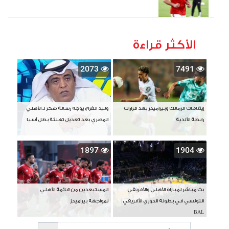
الأكثر قراءة
2073
7491
إيقافات الزمالك وبيراميدز بعد قرارات
وليد الفراج يوجه رسالة شكر لـ الأهلي
رابطة الأندية
المصري بعد تعديل تهنئة بطل آسيا
1897
1904
بث مباشر لمباراة الأهلي والأفريقي
المستبعدين من قائمة الأهلي
التونسي في بطولة الدوري الأفريقي
لمواجهة بيراميدز
BAL