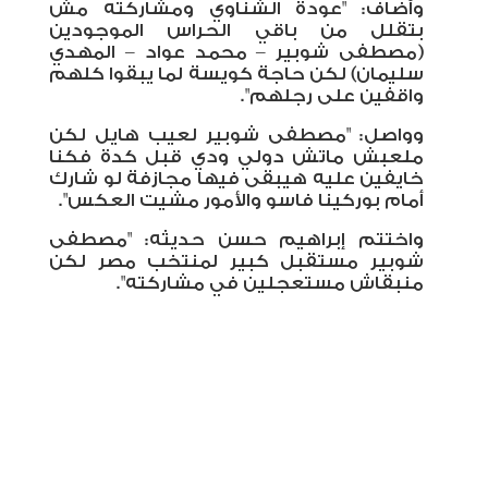
وأضاف: "عودة الشناوي ومشاركته مش
بتقلل من باقي الحراس الموجودين
(مصطفى شوبير – محمد عواد – المهدي
سليمان) لكن حاجة كويسة لما يبقوا كلهم
واقفين على رجلهم".
وواصل: "مصطفى شوبير لعيب هايل لكن
ملعبش ماتش دولي ودي قبل كدة فكنا
خايفين عليه هيبقى فيها مجازفة لو شارك
أمام بوركينا فاسو والأمور مشيت العكس".
واختتم إبراهيم حسن حديثه: "مصطفى
شوبير مستقبل كبير لمنتخب مصر لكن
منبقاش مستعجلين في مشاركته".