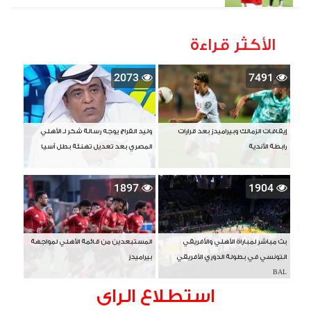
الأكثر قراءة
2073
7491
إيقافات الزمالك وبيراميدز بعد قرارات
وليد الفراج يوجه رسالة شكر لـ الأهلي
رابطة الأندية
المصري بعد تعديل تهنئة بطل آسيا
1897
1904
بث مباشر لمباراة الأهلي والأفريقي
المستبعدين من قائمة الأهلي لمواجهة
التونسي في بطولة الدوري الأفريقي
بيراميدز
BAL
استطلاع الراى