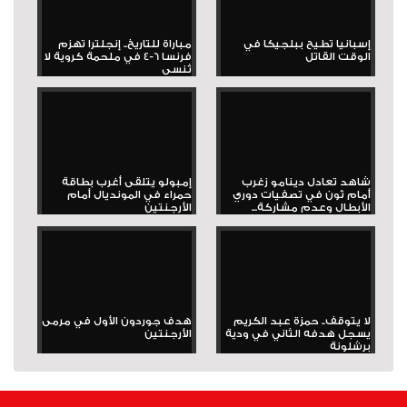
إسبانيا تطيح ببلجيكا في
مباراة للتاريخ.. إنجلترا تهزم
الوقت القاتل
فرنسا 6-4 في ملحمة كروية لا
تُنسى
شاهد تعادل دينامو زغرب
إمبولو يتلقى أغرب بطاقة
أمام ثون في تصفيات دوري
حمراء في المونديال أمام
الأبطال وعدم مشاركة...
الأرجنتين
لا يتوقف.. حمزة عبد الكريم
هدف جوردون الأول في مرمى
يسجل هدفه الثاني في ودية
الأرجنتين
برشلونة