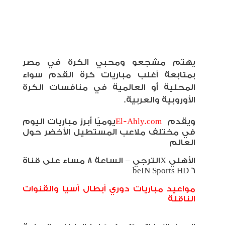
يهتم مشجعو ومحبي الكرة في مصر
بمتابعة أغلب مباريات كرة القدم سواء
المحلية أو العالمية في منافسات الكرة
الأوروبية والعربية
.
ويقدم
El-Ahly.com
يوميًا أبرز مباريات اليوم
في مختلف ملاعب المستطيل الأخضر حول
العالم
الأهلي
X
الترجي – الساعة 8 مساء على قناة
beIN Sports HD 6
مواعيد مباريات دوري أبطال آسيا والقنوات
الناقلة