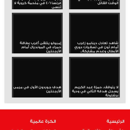
الوقت القاتل
فرنسا 6-4 في ملحمة كروية لا
تُنسى
شاهد تعادل دينامو زغرب
إمبولو يتلقى أغرب بطاقة
أمام ثون في تصفيات دوري
حمراء في المونديال أمام
الأبطال وعدم مشاركة...
الأرجنتين
لا يتوقف.. حمزة عبد الكريم
هدف جوردون الأول في مرمى
يسجل هدفه الثاني في ودية
الأرجنتين
برشلونة
الرئيسية
الكرة عالمية