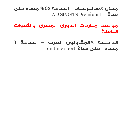
ميلان
X
ساليرنيتانا – الساعة 9:45 مساء على
قناة
AD SPORTS Premium 1
مواعيد مباريات الدوري المصري والقنوات
الناقلة
الداخلية
X
المقاولون العرب – الساعة 6
مساء على قناة 1
on time sport