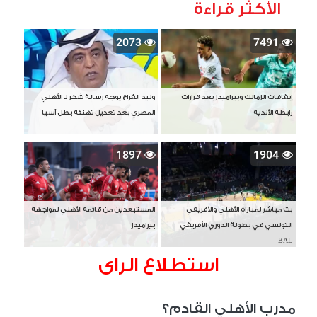
الأكثر قراءة
2073
7491
إيقافات الزمالك وبيراميدز بعد قرارات
وليد الفراج يوجه رسالة شكر لـ الأهلي
رابطة الأندية
المصري بعد تعديل تهنئة بطل آسيا
1897
1904
بث مباشر لمباراة الأهلي والأفريقي
المستبعدين من قائمة الأهلي لمواجهة
التونسي في بطولة الدوري الأفريقي
بيراميدز
BAL
استطلاع الراى
مدرب الأهلي القادم؟