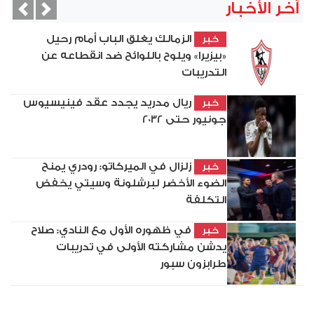
آخر الأخبار
vious
Next
الزمالك يغلق الباب أمام رحيل
خبر
«بيزيرا» ويلوح باللوائح ضد انقطاعه عن
التدريبات
ريال مدريد يجدد عقد فينيسيوس
خبر
جونيور حتى 2032
زلزال في الميركاتو: رودري يمنح
خبر
الضوء الأخضر لبرشلونة وسيتي يخفض
التكلفة
في ظهوره الأول مع النادي: صلاح
خبر
يدشن مشاركته الأولى في تدريبات
طرابزون سبور