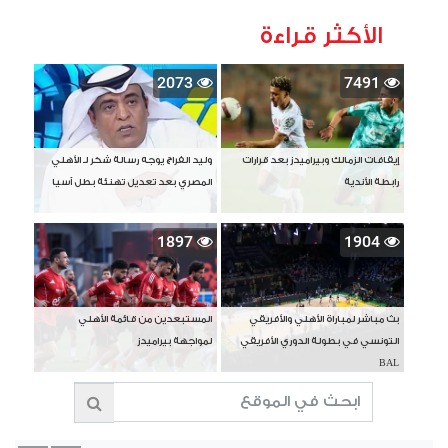
الأكثر قراءة
2073
7491
إيقافات الزمالك وبيراميدز بعد قرارات
وليد الفراج يوجه رسالة شكر لـ الأهلي
رابطة الأندية
المصري بعد تعديل تهنئة بطل آسيا
1897
1904
بث مباشر لمباراة الأهلي والأفريقي
المستبعدين من قائمة الأهلي
التونسي في بطولة الدوري الأفريقي
لمواجهة بيراميدز
BAL