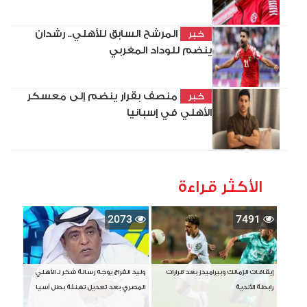
المرشح السابق للأهلي.. رشدان
خبر
ينضم للوداد المغربي
منصف بقرار ينضم إلى معسكر
خبر
الأهلي في إسبانيا
الأكثر قراءة
2073
7491
إيقافات الزمالك وبيراميدز بعد قرارات
وليد الفراج يوجه رسالة شكر لـ الأهلي
رابطة الأندية
المصري بعد تعديل تهنئة بطل آسيا