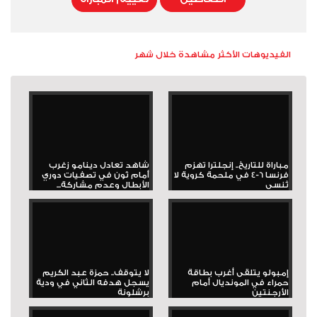
الفيديوهات الأكثر مشاهدة خلال شهر
مباراة للتاريخ.. إنجلترا تهزم
شاهد تعادل دينامو زغرب
فرنسا 6-4 في ملحمة كروية لا
أمام ثون في تصفيات دوري
تُنسى
الأبطال وعدم مشاركة...
إمبولو يتلقى أغرب بطاقة
لا يتوقف.. حمزة عبد الكريم
حمراء في المونديال أمام
يسجل هدفه الثاني في ودية
الأرجنتين
برشلونة