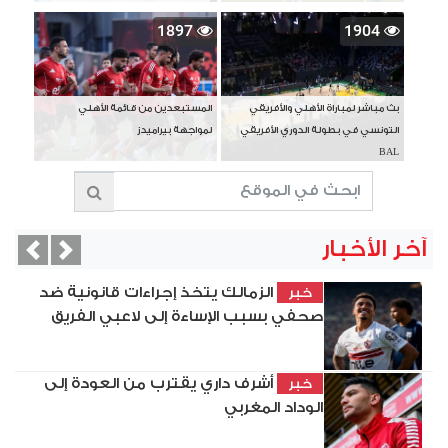
1897
1904
بث مباشر لمباراة الأهلي والأفريقي
المستبعدين من قائمة الأهلي
التونسي في بطولة الدوري الأفريقي
لمواجهة بيراميدز
BAL
آخر الأخبار
vious
Next
الزمالك يتخذ إجراءات قانونية ضد
خبر
صحفي بسبب الإساءة إلى لاعبي الفريق
أشرف داري يقترب من العودة إلى
خبر
الوداد المغربي