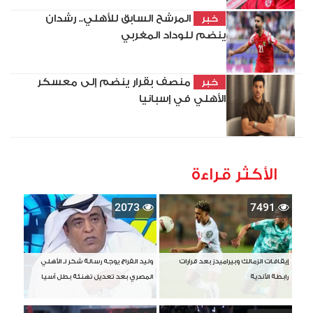
المرشح السابق للأهلي.. رشدان
خبر
ينضم للوداد المغربي
منصف بقرار ينضم إلى معسكر
خبر
الأهلي في إسبانيا
الأكثر قراءة
2073
7491
إيقافات الزمالك وبيراميدز بعد قرارات
وليد الفراج يوجه رسالة شكر لـ الأهلي
رابطة الأندية
المصري بعد تعديل تهنئة بطل آسيا