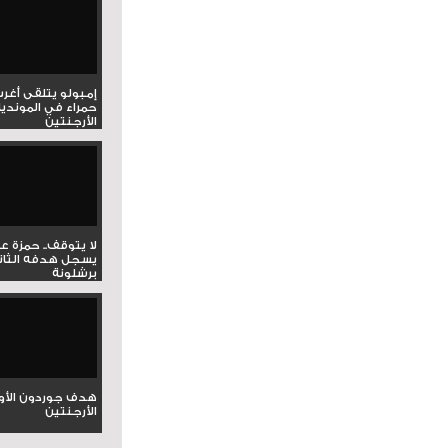
إمبولو يتلقى أغر
حمراء في المونديا
الأرجنتين
لا يتوقف.. حمزة ع
يسجل هدفه الثان
برشلونة
هدف جوردون الأو
الأرجنتين