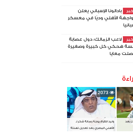
بادالونا الإسباني يعلن
بر
اجهة الأهلي وديًا في معسكر
بانيا
لاعب الزمالك: دول عصابة
بر
سة هحكي كل كبيرة وصغيرة
لت معايا
اءة
2073
دز بعد
وليد الفراج يوجه رسالة شكر لـ
الأهلي المصري بعد تعديل تهنئة