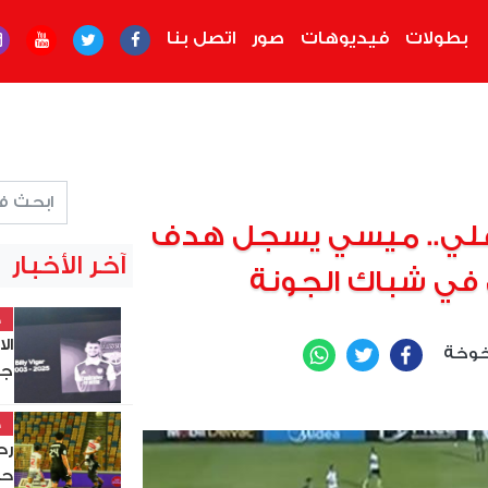
بطولات
فيديوهات
صور
اتصل بنا
علي.. ميسي يسجل هدف
آخر الأخبار
ل في شباك الجونة
خ
ال
خوخة
WhatsApp
Twitter
Facebook
جد
خ
حس