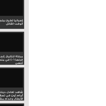
إسبانيا تطيح ببل
الوقت القاتل
مباراة للتاريخ.. إنج
فرنسا 6-4 ف
تُنسى
شاهد تعادل دينام
أمام ثون في تصف
الأبطال وعدم مشار