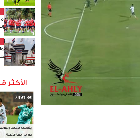
خ
مو
إس
خ
ول
حص
الأكثر قر
7491
إيقافات الزمالك وبيرامي
قرارات رابطة الأندية