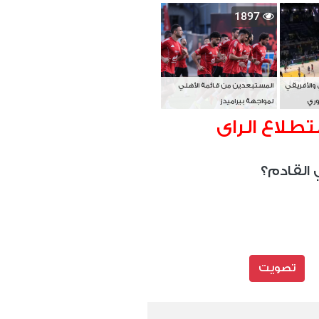
بطل آسيا
1897
 والأفريقي
المستبعدين من قائمة الأهلي
وري
لمواجهة بيراميدز
تطلاع الراى
 القادم؟
تصويت