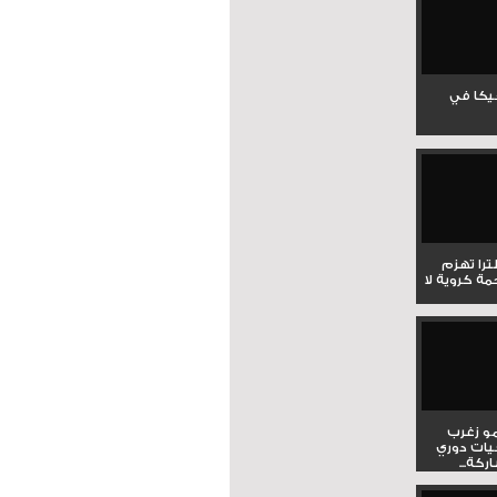
جيكا في
لترا تهزم
ي ملحمة كروية لا
و زغرب
يات دوري
كة...