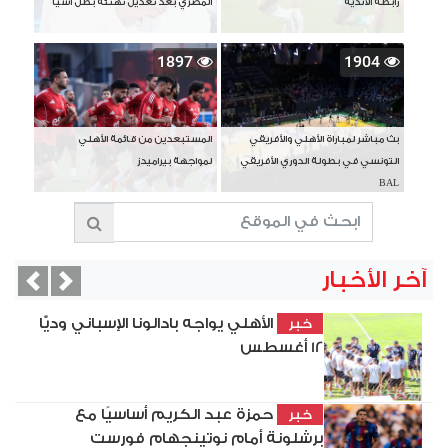
رابطة الأندية
المصري بعد تعديل تهنئة بطل آسيا
1897
1904
بث مباشر لمباراة الأهلي والأفريقي
المستبعدين من قائمة الأهلي
التونسي في بطولة الدوري الأفريقي
لمواجهة بيراميدز
BAL
آخر الأخبار
vious
Next
الأهلي يواجه بادالونا الإسباني وديًّا
خبر
12 أغسطس
حمزة عبد الكريم أساسيًا مع
خبر
برشلونة أمام نوتينجهام فورست