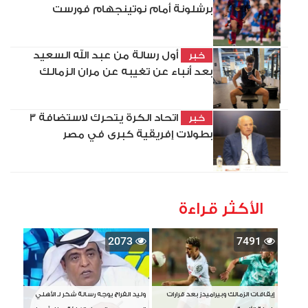
برشلونة أمام نوتينجهام فورست
أول رسالة من عبد الله السعيد
خبر
بعد أنباء عن تغيبه عن مران الزمالك
اتحاد الكرة يتحرك لاستضافة 3
خبر
بطولات إفريقية كبرى في مصر
الأكثر قراءة
2073
7491
إيقافات الزمالك وبيراميدز بعد قرارات
وليد الفراج يوجه رسالة شكر لـ الأهلي