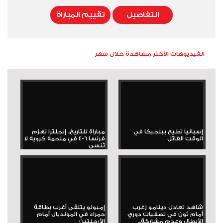
التفاصيل
تقييم المباراة
الفيديوهات الأكثر مشاهدة خلال شهر
إسبانيا تطيح ببلجيكا في
مباراة للتاريخ.. إنجلترا تهزم
الوقت القاتل
فرنسا 6-4 في ملحمة كروية لا
تُنسى
شاهد تعادل دينامو زغرب
إمبولو يتلقى أغرب بطاقة
أمام ثون في تصفيات دوري
حمراء في المونديال أمام
الأبطال وعدم مشاركة...
الأرجنتين