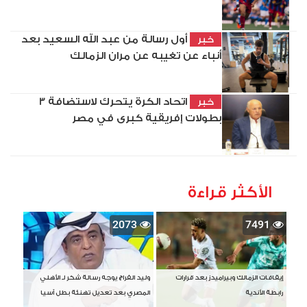
أول رسالة من عبد الله السعيد بعد
خبر
أنباء عن تغيبه عن مران الزمالك
اتحاد الكرة يتحرك لاستضافة 3
خبر
بطولات إفريقية كبرى في مصر
الأكثر قراءة
2073
7491
إيقافات الزمالك وبيراميدز بعد قرارات
وليد الفراج يوجه رسالة شكر لـ الأهلي
رابطة الأندية
المصري بعد تعديل تهنئة بطل آسيا