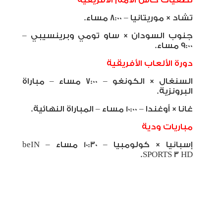
تصفيات كأس الأمم الأفريقية
تشاد × موريتانيا – 8:00 مساء.
جنوب السودان × ساو تومي وبرينسيبي –
9:00 مساء.
دورة الألعاب الأفريقية
السنغال × الكونغو – 7:00 مساء – مباراة
البرونزية.
غانا × أوغندا – 10:00 مساء – المباراة النهائية.
مباريات ودية
إسبانيا × كولومبيا – 10:30 مساء –
beIN
.
SPORTS 3 HD