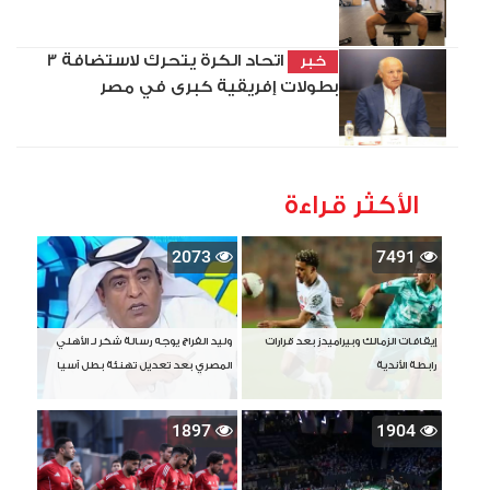
اتحاد الكرة يتحرك لاستضافة 3
خبر
بطولات إفريقية كبرى في مصر
الأكثر قراءة
2073
7491
إيقافات الزمالك وبيراميدز بعد قرارات
وليد الفراج يوجه رسالة شكر لـ الأهلي
رابطة الأندية
المصري بعد تعديل تهنئة بطل آسيا
1897
1904