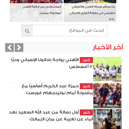
بث مباشر لمباراة الأهلي والأفريقي
المستبعدين من قائمة الأهلي
التونسي في بطولة الدوري الأفريقي
لمواجهة بيراميدز
BAL
آخر الأخبار
vious
Next
الأهلي يواجه بادالونا الإسباني وديًّا
خبر
12 أغسطس
حمزة عبد الكريم أساسيًا مع
خبر
برشلونة أمام نوتينجهام فورست
أول رسالة من عبد الله السعيد بعد
خبر
أنباء عن تغيبه عن مران الزمالك