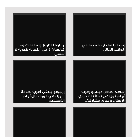
إسبانيا تطيح ببلجيكا في
مباراة للتاريخ.. إنجلترا تهزم
الوقت القاتل
فرنسا 6-4 في ملحمة كروية لا
تُنسى
شاهد تعادل دينامو زغرب
إمبولو يتلقى أغرب بطاقة
أمام ثون في تصفيات دوري
حمراء في المونديال أمام
الأبطال وعدم مشاركة...
الأرجنتين