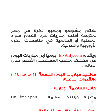
يهتم مشجعو ومحبو الكرة في مصر
بمتابعة أغلب مباريات كرة القدم سواء
المحلية أو العالمية في منافسات الكرة
الأوروبية والعربية
.
ويقدم
El-Ahly.com
يوميًا أبرز مباريات اليوم
في مختلف ملاعب المستطيل الأخضر حول
العالم
.
مواعيد مباريات اليوم الجمعة 22 مارس 2024
والقنوات الناقلة:
كأس العاصمة الإدارية
مصر × نيوزيلندا – 10:00 مساء –
On Time Sport
.
HD