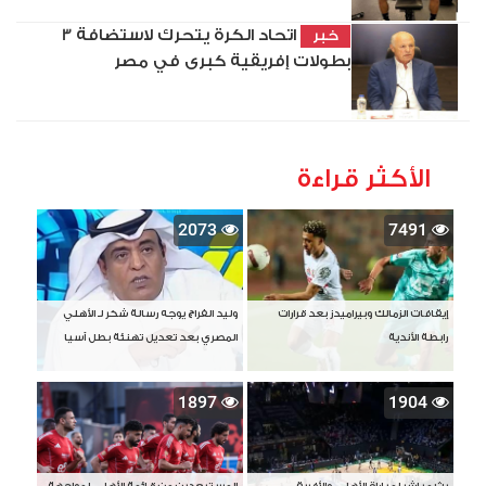
اتحاد الكرة يتحرك لاستضافة 3
خبر
بطولات إفريقية كبرى في مصر
الأكثر قراءة
2073
7491
إيقافات الزمالك وبيراميدز بعد قرارات
وليد الفراج يوجه رسالة شكر لـ الأهلي
رابطة الأندية
المصري بعد تعديل تهنئة بطل آسيا
1897
1904