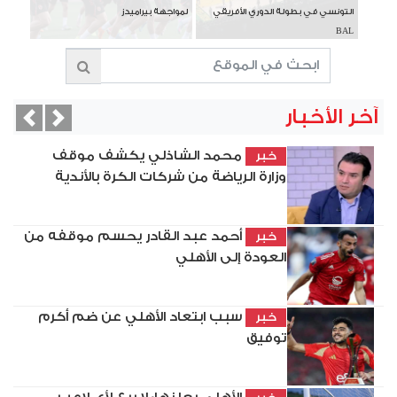
التونسي في بطولة الدوري الأفريقي
لمواجهة بيراميدز
BAL
آخر الأخبار
vious
Next
محمد الشاذلي يكشف موقف
خبر
وزارة الرياضة من شركات الكرة بالأندية
أحمد عبد القادر يحسم موقفه من
خبر
العودة إلى الأهلي
سبب ابتعاد الأهلي عن ضم أكرم
خبر
توفيق