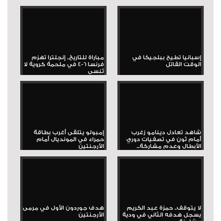
إسبانيا تطيح ببلجيكا في
مباراة للتاريخ.. إنجلترا تهزم
الوقت القاتل
فرنسا 6-4 في ملحمة كروية لا
تُنسى
شاهد تعادل دينامو زغرب
إمبولو يتلقى أغرب بطاقة
أمام ثون في تصفيات دوري
حمراء في المونديال أمام
الأبطال وعدم مشاركة...
الأرجنتين
لا يتوقف.. حمزة عبد الكريم
هدف جوردون الأول في مرمى
يسجل هدفه الثاني في ودية
الأرجنتين