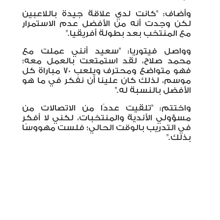
وأضاف: "كانت لدي علاقة جيدة باللاعبين
لكن وجدت أنه من الأفضل عدم الاستمرار
مع المنتخب بعد بطولة أفريقيا."
وواصل فيتوريا: "سعيد أنني عملت مع
محمد صلاح، لقد استمتعت بالعمل معه؛
فهو متواضع ومحترف ويلعب 70 مباراة كل
موسم، لذلك كان علينا أن نفكر في ما هو
الأفضل بالنسبة له."
واختتم: "تلقيت عددًا من الاتصالات من
مسؤولي الأندية والمنتخبات، لكني لا أفكر
في التدريب بالوقت الحالي؛ فلست مهووسًا
بذلك."