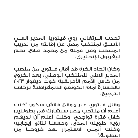
تحدث البرتغالي روي فيتوريا، المدير الفني
الأسبق لمنتخب مصر، عن إقالته من تدريب
المنتخب وعن عمله مع محمد صلاح، نجم
ليفربول الإنجليزي.
وكان اتحاد الكرة قد أقال فيتوريا من منصب
المدير الفني للمنتخب الوطني، بعد الخروج
من كأس الأمم الأفريقية كوت ديفوار 2023
بالخسارة أمام الكونغو الديمقراطية بركلات
الترجيح.
وقال فيتوريا عبر موقع فلاش سكور: "كنت
أعلم أن منتخب مصر سيشارك في بطولتين
خلال فترة تواجدي، وكنت أعلم أن لديهم
رؤية طويلة المدى، وحققنا نتائج إيجابية
وكنت أتمنى الاستمرار بعد خروجنا من
البطولة."