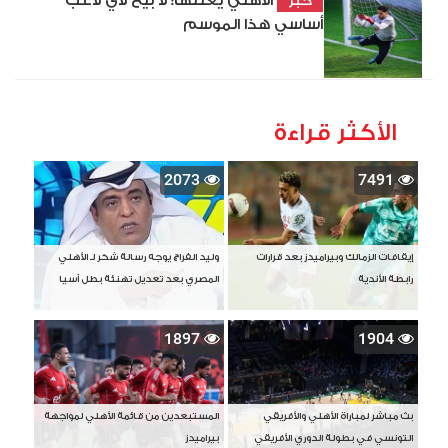
الأهلي يعلنها: لا بيع لأي لاعب
خبر
أساسي هذا الموسم
الأكثر قراءة
2073
7491
إيقافات الزمالك وبيراميدز بعد قرارات
وليد الفراج يوجه رسالة شكر لـ الأهلي
رابطة الأندية
المصري بعد تعديل تهنئة بطل آسيا
1897
1904
بث مباشر لمباراة الأهلي والأفريقي
المستبعدين من قائمة الأهلي لمواجهة
التونسي في بطولة الدوري الأفريقي
بيراميدز