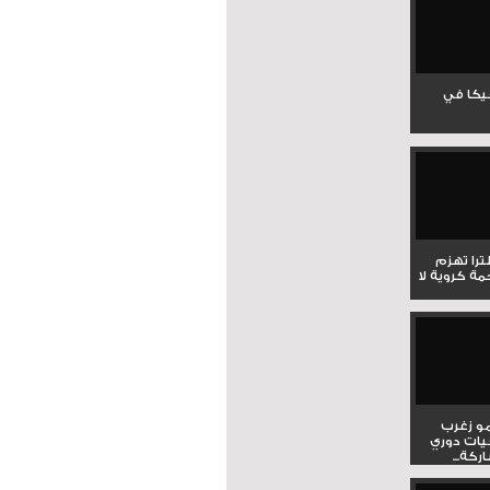
جيكا في
لترا تهزم
ي ملحمة كروية لا
و زغرب
يات دوري
كة...