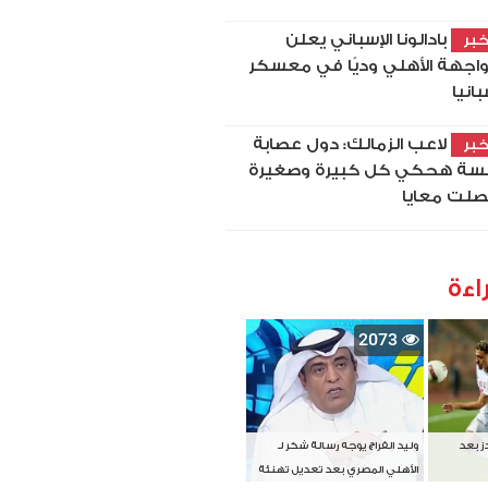
بادالونا الإسباني يعلن
بر
اجهة الأهلي وديًا في معسكر
بانيا
لاعب الزمالك: دول عصابة
بر
سة هحكي كل كبيرة وصغيرة
لت معايا
اءة
2073
دز بعد
وليد الفراج يوجه رسالة شكر لـ
الأهلي المصري بعد تعديل تهنئة