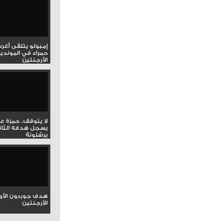
إمبولو يتلقى أغر
حمراء في المونديا
الأرجنتين
لا يتوقف.. حمزة ع
يسجل هدفه الثان
برشلونة
هدف جوردون الأو
الأرجنتين