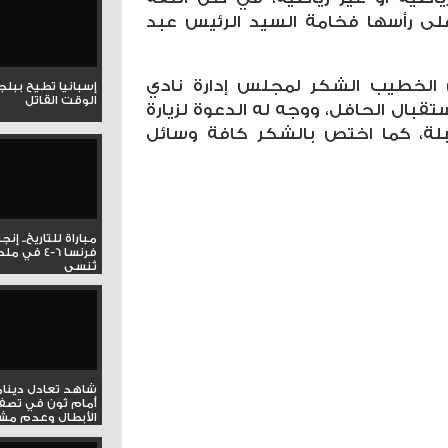
على رأسها فخامة السيد الرئيس عبد
 الخطيب الشكر لمجلس إدارة نادي
إسبانيا تطيح ببل
الوقت القاتل
ستقبال الحافل، ووجه له الدعوة لزيارة
قبلة، كما اختص بالشكر كافة وسائل
مباراة للتاريخ.. إنج
فرنسا 6-4 ف
تُنسى
شاهد تعادل دينام
أمام ثون في تصف
الأبطال وعدم مشار