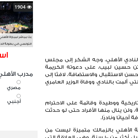
1904
بث مباشر لمباراة الأهلي
التونسي في بطولة الد
الأفريقي BAL
اس
لنادي الأهلي، وجه الشكر إلى مجلس
ابتن حسين لبيب، على دعوته الكريمة
مدرب الأهلي
حسن الاستقبال والاستضافة، لافتًا إلى
تي ألمت بالنادي ووفاة الوزير العامري
مصري
أجنبي
تاريخية ووطيدة وقائمة على الاحترام
ة، ولن ينال منها الأفراد حتى لو حدثت
حيانًا ونادرًا.
ة الأهلي بالزمالك متميزة ليست من
اليوم ولكن منذ نشأة الناديين قبل أكثر من ١٠٠ سنة، وهي العلاقة التي