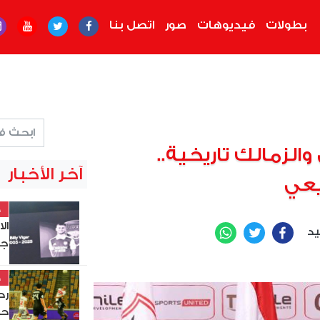
بطولات
فيديوهات
صور
اتصل بنا
الزمالك تاريخية..
آخر الأخبار
يعي
خ
ال
يد
WhatsApp
Twitter
Facebook
جد
خ
حس