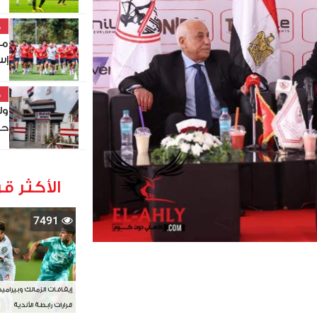
خ
مو
إس
خ
ول
حص
الأكثر قر
7491
إيقافات الزمالك وبيرامي
قرارات رابطة الأندية