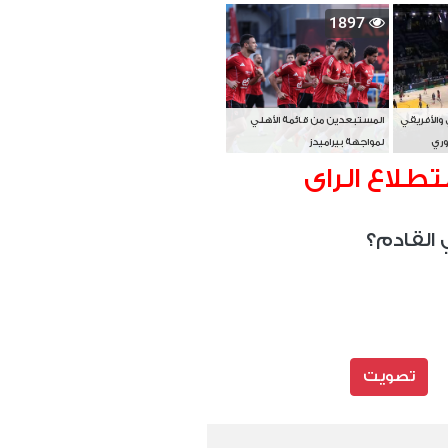
بطل آسيا
1897
 والأفريقي
المستبعدين من قائمة الأهلي
وري
لمواجهة بيراميدز
تطلاع الراى
 القادم؟
تصويت