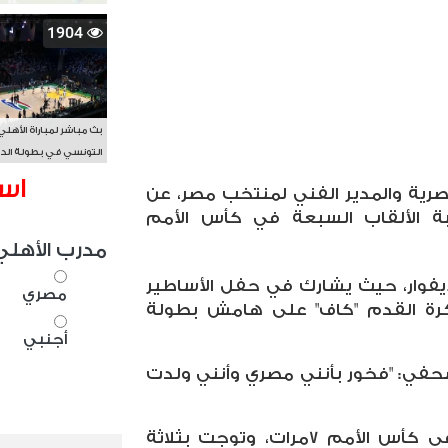
1904
بث مباشر لمباراة الأهلي
التونسي في بطولة الد
الأفريقي BAL
اس
رية والمدير الفني لمنتخب مصر، عن
ة الألقاب السبعة في كأس الأمم
مدرب الأهلي
ديفوار، حيث يشارك في حفل الأساطير
مصري
لكرة القدم "كاف" على هامش بطولة
أجنبي
في: "فخور بأنني مصري وأنني ولدت
وأضاف: "محظوظ أنني شاركت في كأس الأمم 7مرات، وتوجت بثلاثة