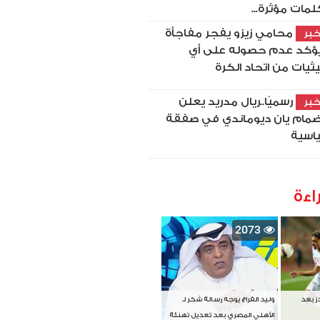
لمات مؤثرة...
محامي زيزو يفجر مفاجأة
بر
ؤكد عدم حصوله على أي
ثيات من اتحاد الكرة
رسميًا..ريال مدريد يعلن
بر
ضمام يان ديوماندي في صفقة
اسية
اءة
2073
دز بعد
وليد الفراج يوجه رسالة شكر لـ
الأهلي المصري بعد تعديل تهنئة