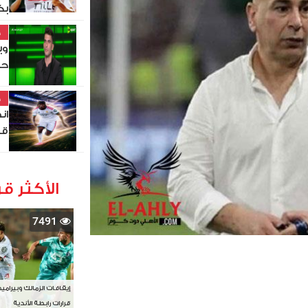
بك
خ
وي
حي
خ
ان
قي
الأكثر قر
7491
إيقافات الزمالك وبيرامي
قرارات رابطة الأندية