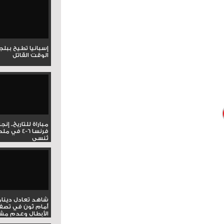
إسبانيا تطيح ببل
الوقت القاتل
مباراة للتاريخ.. إنج
فرنسا 6-4 ف
تُنسى
شاهد تعادل دينام
أمام ثون في تصف
الأبطال وعدم مشار