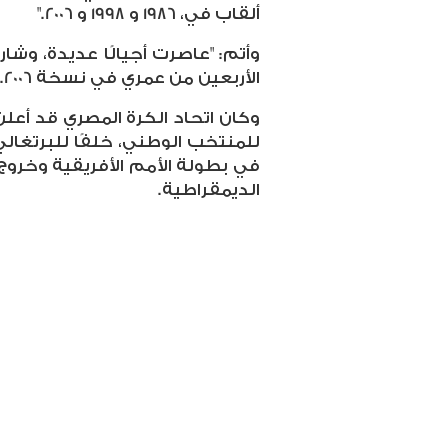
ألقاب في، 1986 و 1998 و 2006."
وأتم: "عاصرت أجيالًا عديدة، وش
الأربعين من عمري في نسخة 2006."
وكان اتحاد الكرة المصري قد أعلن
للمنتخب الوطني، خلفًا للبرتغال
الديمقراطية.