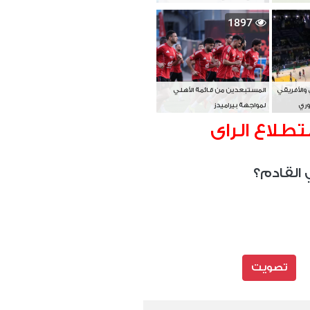
بطل آسيا
1897
 والأفريقي
المستبعدين من قائمة الأهلي
وري
لمواجهة بيراميدز
تطلاع الراى
 القادم؟
تصويت