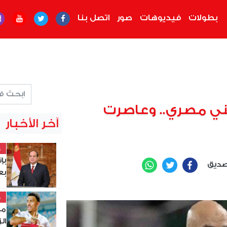
بطولات
فيديوهات
صور
اتصل بنا
ي مصري.. وعاصرت
آخر الأخبار
خ
بإ
صديق
WhatsApp
Twitter
Facebook
بع
خ
مي
ال