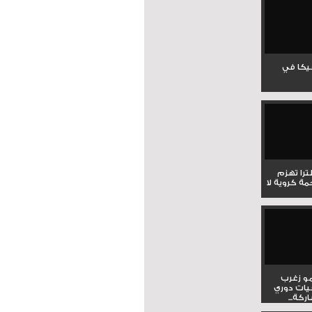
جيكا في
لترا تهزم
ي ملحمة كروية لا
و زغرب
يات دوري
كة...