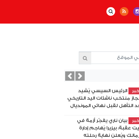
Previous
Next
الرئيس السيسي يُشيد
بر
نجاز منتخب ناشئات اليد التاريخي
د التأهل لقبل نهائي المونديال
بيان ناري يفجّر أزمة في
بر
ت عقبة: بيزيرا يُهاجم إدارة
زمالك ويُعلن نهاية رحلته