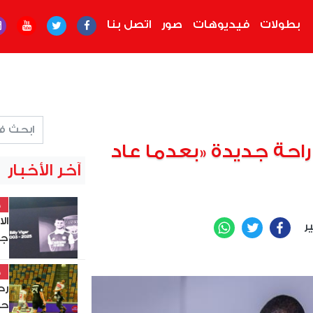
بطولات
فيديوهات
صور
اتصل بنا
 راحة جديدة «بعدما عاد
آخر الأخبار
خ
ال
ير
WhatsApp
Twitter
Facebook
جد
خ
حس