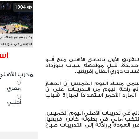
1904
بث مباشر لمباراة الأهلي
التونسي في بطولة الد
الأفريقي BAL
اس
لفريق الأول بالنادي الأهلي منح أليو
ة جديدة، قبل مواجهة شباب بلوزداد
افسات دوري أبطال إفريقيا.
مدرب الأهلي
رسمي مساء اليوم الخميس أن الجهاز
مصري
نج راحة اليوم من ‏التدريبات، على أن
مارد الأحمر استعدادًا لمباراة شباب
أجنبي
يانج في تدريبات الأهلي اليوم الخميس،
تخب مالي في بطولة كأس إفريقيا،
رر العودة بإرادته إلى التدريبات صباح