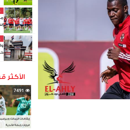
خ
مو
إس
خ
ول
حص
الأكثر قر
7491
إيقافات الزمالك وبيرامي
قرارات رابطة الأندية