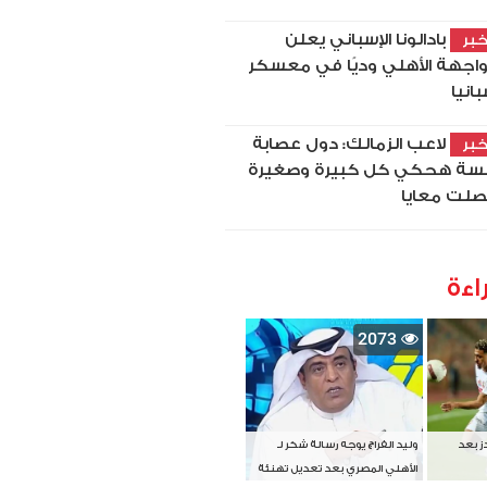
بادالونا الإسباني يعلن
بر
اجهة الأهلي وديًا في معسكر
بانيا
لاعب الزمالك: دول عصابة
بر
سة هحكي كل كبيرة وصغيرة
لت معايا
اءة
2073
دز بعد
وليد الفراج يوجه رسالة شكر لـ
الأهلي المصري بعد تعديل تهنئة