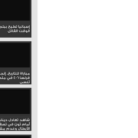
إسبانيا تطيح ببل
الوقت القاتل
مباراة للتاريخ.. إنج
فرنسا 6-4 ف
تُنسى
شاهد تعادل دينام
أمام ثون في تصف
الأبطال وعدم مشار