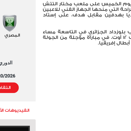
اليوم الخميس على ملعب مختار التتش
راحة التي منحها الجهاز الفني ‏للاعبين
يًا بهدفين مقابل هدف، على إستاد
 بلوزداد الجزائري في التاسعة مساء
المصري
يوم الجمعة 16 فبراير، على ملعب 12 أوت، في مباراة مؤجلة من الجولة
بطال إفريقيا.
الدوري العا
5/20/2026 التوقيت 
التفا
الفيديوهات ال