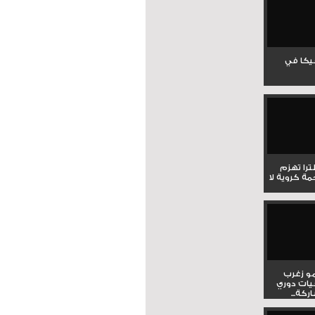
جيكا في
لترا تهزم
ي ملحمة كروية لا
و زغرب
يات دوري
كة...