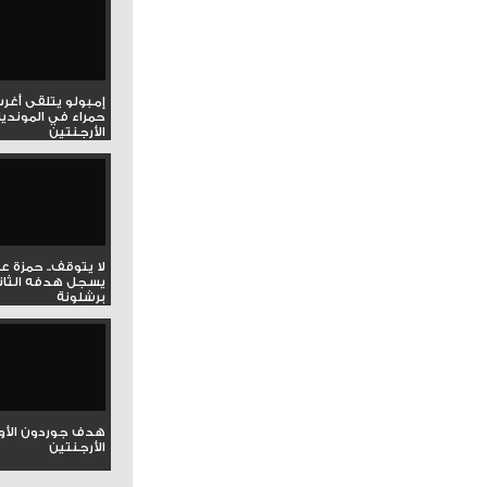
إمبولو يتلقى أغر
حمراء في المونديا
الأرجنتين
لا يتوقف.. حمزة ع
يسجل هدفه الثان
برشلونة
هدف جوردون الأو
الأرجنتين