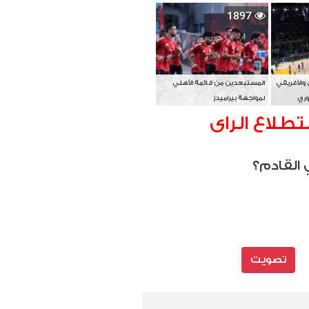
بطل آسيا
1897
 والأفريقي
المستبعدين من قائمة الأهلي
وري
لمواجهة بيراميدز
تطلاع الراى
 القادم؟
تصويت