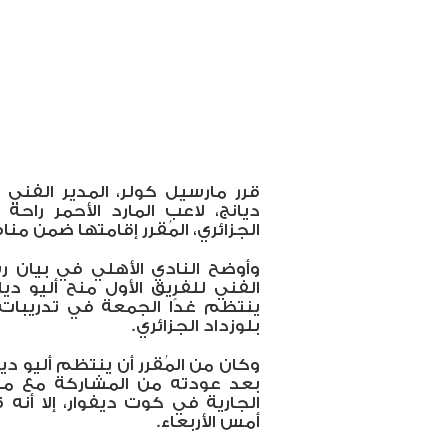
قرر مارسيل كولر، المدير الفني ل
ديانج، لاعب المارد الأحمر راح
الجزائري، المُقرر إقامتها ضمن من
وأوضح النادي الأهلي في بيان 
الفني للفريق الأول منح أليو ديا
ينتظم غدًا الجمعة في تدريبات ال
‏بلوزداد الجزائري.
وكان من المُقرر أن ينتظم أليو د
بعد عودته من المشاركة مع من
الجارية في كوت ديفوار، إلا أنه ق
أمس الأربعاء.