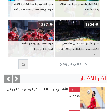
إيقافات الزمالك وبيراميدز بعد قرارات
وليد الفراج يوجه رسالة شكر لـ الأهلي
رابطة الأندية
المصري بعد تعديل تهنئة بطل آسيا
1897
1904
بث مباشر لمباراة الأهلي والأفريقي
المستبعدين من قائمة الأهلي
التونسي في بطولة الدوري الأفريقي
لمواجهة بيراميدز
BAL
آخر الأخبار
vious
Next
الأهلي يوجه الشكر لمحمد علي بن
خبر
رمضان