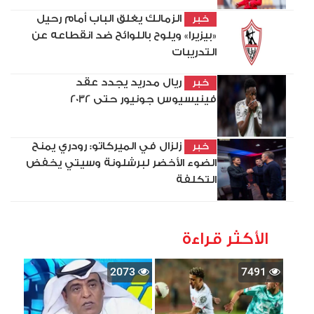
الزمالك يغلق الباب أمام رحيل
خبر
«بيزيرا» ويلوح باللوائح ضد انقطاعه عن
التدريبات
ريال مدريد يجدد عقد
خبر
فينيسيوس جونيور حتى 2032
زلزال في الميركاتو: رودري يمنح
خبر
الضوء الأخضر لبرشلونة وسيتي يخفض
التكلفة
الأكثر قراءة
2073
7491