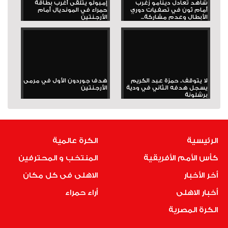
شاهد تعادل دينامو زغرب
إمبولو يتلقى أغرب بطاقة
أمام ثون في تصفيات دوري
حمراء في المونديال أمام
الأبطال وعدم مشاركة...
الأرجنتين
لا يتوقف.. حمزة عبد الكريم
هدف جوردون الأول في مرمى
يسجل هدفه الثاني في ودية
الأرجنتين
برشلونة
الرئيسية
الكرة عالمية
كأس الأمم الأفريقية
المنتخب و المحترفين
أخر الأخبار
الاهلى فى كل مكان
أخبار الاهلى
أراء حمراء
الكرة المصرية