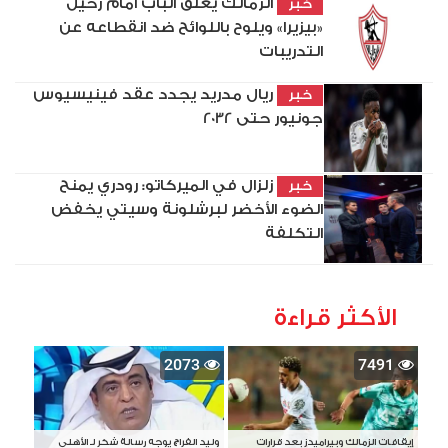
الزمالك يغلق الباب أمام رحيل
خبر
«بيزيرا» ويلوح باللوائح ضد انقطاعه عن
التدريبات
ريال مدريد يجدد عقد فينيسيوس
خبر
جونيور حتى 2032
زلزال في الميركاتو: رودري يمنح
خبر
الضوء الأخضر لبرشلونة وسيتي يخفض
التكلفة
الأكثر قراءة
2073
7491
إيقافات الزمالك وبيراميدز بعد قرارات
وليد الفراج يوجه رسالة شكر لـ الأهلي