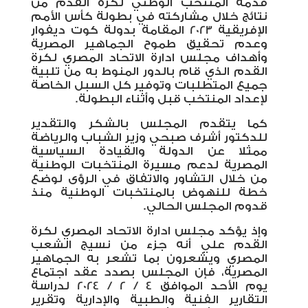
قدمه المنتخب الوطني لكرة القدم من
نتائج خلال مشاركته في بطولة كأس الأمم
الإفريقية 2023 المقامة بدولة كوت ديفوار
وعدم تحقيق طموح الجماهير المصرية
وأهداف مجلس ادارة الاتحاد المصري لكرة
القدم الذي قام بالدور المنوط به من تلبية
جميع المتطلبات وتوفير كل السبل الخاصة
لإعداد المنتخب قبل وأثناء البطولة
.
كما يتقدم المجلس بالشكر والتقدير
للدكتور أشرف صبحي وزير الشباب والرياضة
ممثلا عن الدولة والقيادة السياسية
المصرية لدعم مسيرة المنتخبات الوطنية
من خلال التشاور والاتفاق في الرؤى لوضع
خطة للنهوض بالمنتخبات الوطنية منذ
قدوم المجلس الحالي
.
وإذ يؤكد مجلس ادارة الاتحاد المصري لكرة
القدم علي أنه جزء من نسيج الشعب
المصري ويشعرون بما تشعر به الجماهير
المصرية، فإن المجلس بصدد عقد اجتماع
يوم الأحد الموافق 4 / 2 / 2024 لدراسة
التقارير الفنية والطبية والإدارية وتقرير