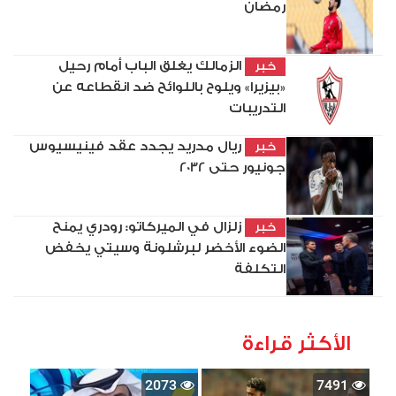
رمضان
الزمالك يغلق الباب أمام رحيل
خبر
«بيزيرا» ويلوح باللوائح ضد انقطاعه عن
التدريبات
ريال مدريد يجدد عقد فينيسيوس
خبر
جونيور حتى 2032
زلزال في الميركاتو: رودري يمنح
خبر
الضوء الأخضر لبرشلونة وسيتي يخفض
التكلفة
الأكثر قراءة
2073
7491