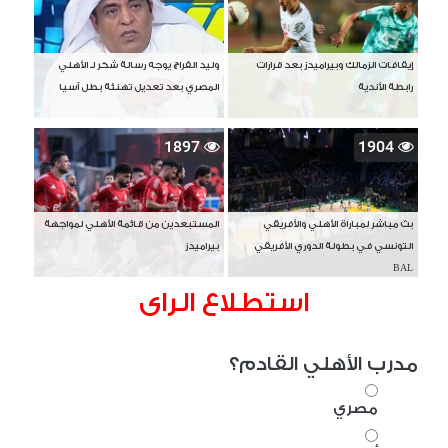
إيقافات الزمالك وبيراميدز بعد قرارات
وليد الفراج يوجه رسالة شكر لـ الأهلي
رابطة الأندية
المصري بعد تعديل تهنئة بطل آسيا
1897
1904
بث مباشر لمباراة الأهلي والأفريقي
المستبعدين من قائمة الأهلي لمواجهة
التونسي في بطولة الدوري الأفريقي
بيراميدز
BAL
استطلاع الراى
مدرب الأهلي القادم؟
مصري