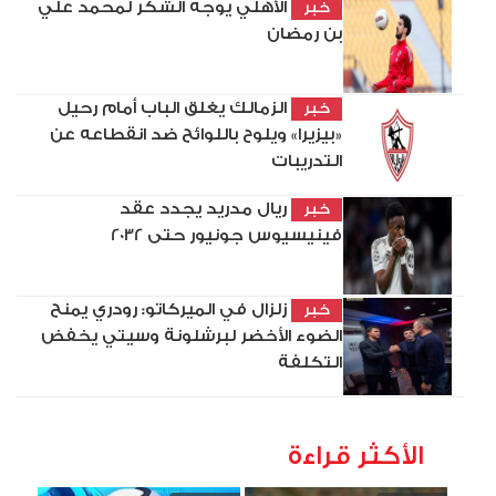
الأهلي يوجه الشكر لمحمد علي
خبر
بن رمضان
الزمالك يغلق الباب أمام رحيل
خبر
«بيزيرا» ويلوح باللوائح ضد انقطاعه عن
التدريبات
ريال مدريد يجدد عقد
خبر
فينيسيوس جونيور حتى 2032
زلزال في الميركاتو: رودري يمنح
خبر
الضوء الأخضر لبرشلونة وسيتي يخفض
التكلفة
الأكثر قراءة