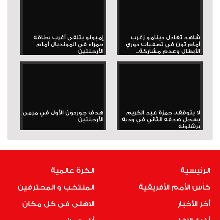
شاهد تعادل دينامو زغرب
إمبولو يتلقى أغرب بطاقة
أمام ثون في تصفيات دوري
حمراء في المونديال أمام
الأبطال وعدم مشاركة...
الأرجنتين
لا يتوقف.. حمزة عبد الكريم
هدف جوردون الأول في مرمى
يسجل هدفه الثاني في ودية
الأرجنتين
برشلونة
الرئيسية
الكرة عالمية
كأس الأمم الأفريقية
المنتخب و المحترفين
أخر الأخبار
الاهلى فى كل مكان