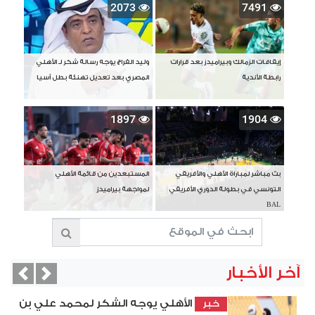
2073
7491
إيقافات الزمالك وبيراميدز بعد قرارات
وليد الفراج يوجه رسالة شكر لـ الأهلي
رابطة الأندية
المصري بعد تعديل تهنئة بطل آسيا
1897
1904
بث مباشر لمباراة الأهلي والأفريقي
المستبعدين من قائمة الأهلي
التونسي في بطولة الدوري الأفريقي
لمواجهة بيراميدز
BAL
آخر الأخبار
vious
Next
الأهلي يوجه الشكر لمحمد علي بن
خبر