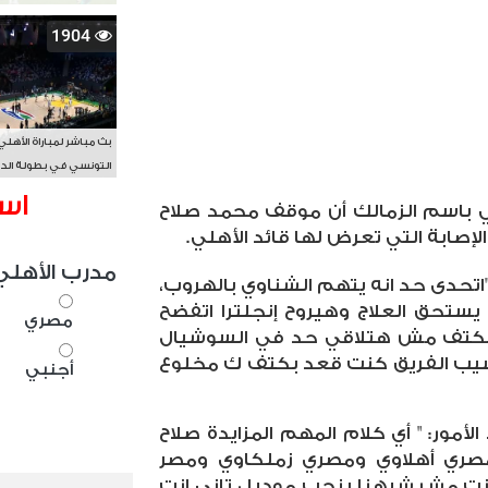
1904
بث مباشر لمباراة الأهلي
التونسي في بطولة الد
الأفريقي BAL
اس
 باسم الزمالك أن موقف محمد صلاح
صابة التي تعرض لها قائد الأهلي.
مدرب الأهلي
تحدى حد انه يتهم الشناوي بالهروب،
يستحق العلاج وهيروح إنجلترا اتفضح
مصري
الكتف مش هتلاقي حد في السوشيال
تسيب الفريق كنت قعد بكتف ك مخلوع
أجنبي
ور: " أي كلام المهم المزايدة صلاح
ي أهلاوي ومصري زملكاوي ومصر
انت مش شبهنا بنحب موديل تاني انت