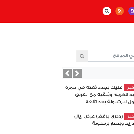
Previous
Next
فليك يجدد ثقته في حمزة
بر
د الكريم ويُبقيه مع الفريق
أول لبرشلونة بعد تألقه
رودري يرفض عرض ريال
بر
ريد ويختار برشلونة