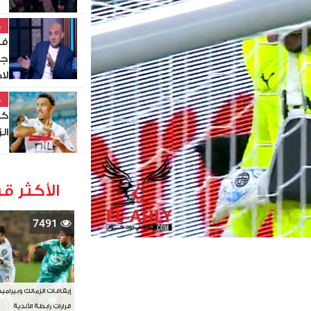
خ
في
جز
لا
خ
كو
ال
الأكثر قر
7491
إيقافات الزمالك وبيرامي
قرارات رابطة الأندية