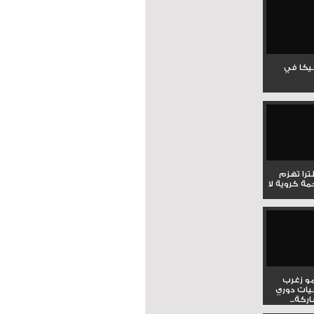
جيكا في
لترا تهزم
ي ملحمة كروية لا
و زغرب
يات دوري
كة...