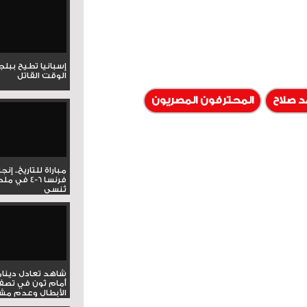
إسبانيا تطيح ببل
الوقت القاتل
 صلاح
المحترفون المصريون
مباراة للتاريخ.. إنج
فرنسا 6-4 ف
تُنسى
شاهد تعادل دينام
أمام ثون في تصف
الأبطال وعدم مشار