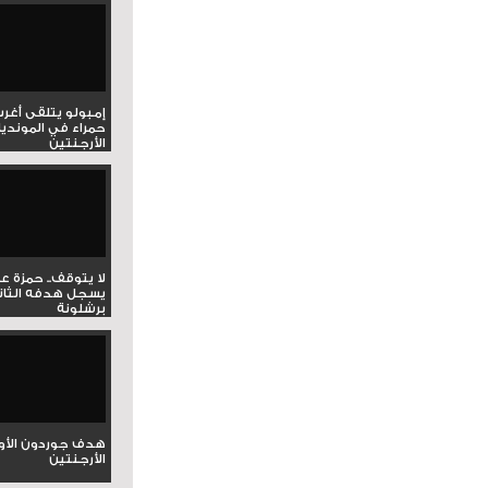
إمبولو يتلقى أغر
حمراء في المونديا
الأرجنتين
لا يتوقف.. حمزة ع
يسجل هدفه الثان
برشلونة
هدف جوردون الأو
الأرجنتين