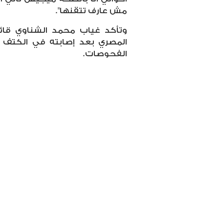
مش عارف تتقنها".
وتأكد غياب محمد الشناوي قائد
المصري بعد إصابته في الكتف وم
الفحوصات.