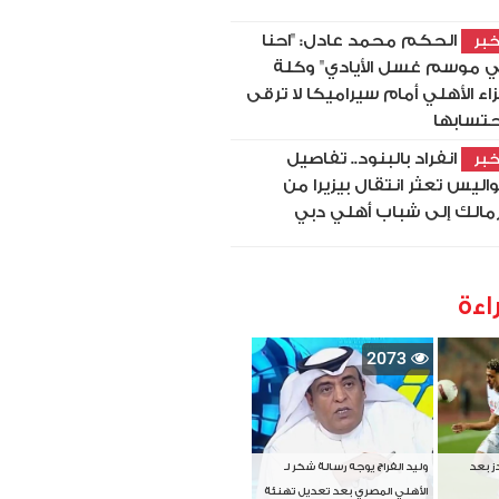
الحكم محمد عادل: "احنا
بر
 موسم غسل الأيادي" وكلة
اء الأهلي أمام سيراميكا لا ترقى
حتسابها
انفراد بالبنود.. تفاصيل
بر
اليس تعثر انتقال بيزيرا من
زمالك إلى شباب أهلي دبي
اءة
2073
دز بعد
وليد الفراج يوجه رسالة شكر لـ
الأهلي المصري بعد تعديل تهنئة