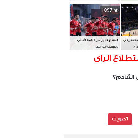
بطل آسيا
1897
 والأفريقي
المستبعدين من قائمة الأهلي
وري
لمواجهة بيراميدز
تطلاع الراى
 القادم؟
تصويت