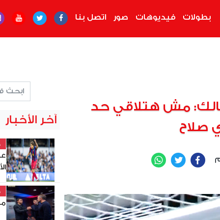
بطولات
فيديوهات
صور
اتصل بنا
الك: مش هتلاقي حد
آخر الأخبار
 صلاح
خ
عب
م
WhatsApp
Twitter
Facebook
ال
خ
مد